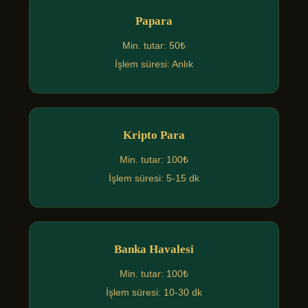
Papara
Min. tutar: 50₺
İşlem süresi: Anlık
Kripto Para
Min. tutar: 100₺
İşlem süresi: 5-15 dk
Banka Havalesi
Min. tutar: 100₺
İşlem süresi: 10-30 dk