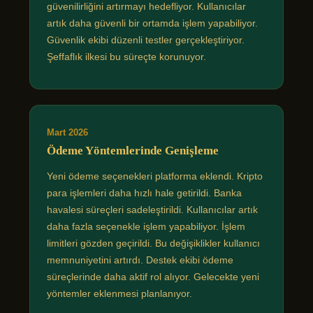
güvenilirliğini artırmayı hedefliyor. Kullanıcılar
artık daha güvenli bir ortamda işlem yapabiliyor.
Güvenlik ekibi düzenli testler gerçekleştiriyor.
Şeffaflık ilkesi bu süreçte korunuyor.
Mart 2026
Ödeme Yöntemlerinde Genişleme
Yeni ödeme seçenekleri platforma eklendi. Kripto
para işlemleri daha hızlı hale getirildi. Banka
havalesi süreçleri sadeleştirildi. Kullanıcılar artık
daha fazla seçenekle işlem yapabiliyor. İşlem
limitleri gözden geçirildi. Bu değişiklikler kullanıcı
memnuniyetini artırdı. Destek ekibi ödeme
süreçlerinde daha aktif rol alıyor. Gelecekte yeni
yöntemler eklenmesi planlanıyor.