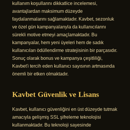
kullanım koşullarını dikkatlice incelemesi,
avantajlardan maksimum düzeyde
faydalanmalarını sağlamaktadır. Kavbet, sezonluk
ve özel gün kampanyalarıyla da kullanıcılarını
sürekli motive etmeyi amaçlamaktadır. Bu
kampanyalar, hem yeni üyeleri hem de sadık
kullanıcıları ödüllendirme stratejisinin bir parçasıdır.
Sonuç olarak bonus ve kampanya çeşitliliği,
Kavbet'i tercih eden kullanıcı sayısının artmasında
önemli bir etken olmaktadır.
Kavbet Güvenlik ve Lisans
Kavbet, kullanıcı güvenliğini en üst düzeyde tutmak
amacıyla gelişmiş SSL şifreleme teknolojisi
kullanmaktadır. Bu teknoloji sayesinde