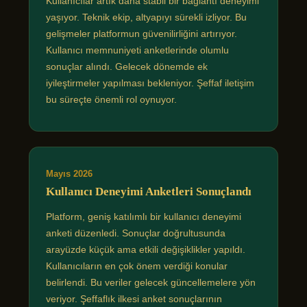
Kullanıcılar artık daha stabil bir bağlantı deneyimi
yaşıyor. Teknik ekip, altyapıyı sürekli izliyor. Bu
gelişmeler platformun güvenilirliğini artırıyor.
Kullanıcı memnuniyeti anketlerinde olumlu
sonuçlar alındı. Gelecek dönemde ek
iyileştirmeler yapılması bekleniyor. Şeffaf iletişim
bu süreçte önemli rol oynuyor.
Mayıs 2026
Kullanıcı Deneyimi Anketleri Sonuçlandı
Platform, geniş katılımlı bir kullanıcı deneyimi
anketi düzenledi. Sonuçlar doğrultusunda
arayüzde küçük ama etkili değişiklikler yapıldı.
Kullanıcıların en çok önem verdiği konular
belirlendi. Bu veriler gelecek güncellemelere yön
veriyor. Şeffaflık ilkesi anket sonuçlarının