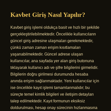
Kavbet Giriş Nasıl Yapılır?
Kavbet giriş işlemi oldukça basit ve hızlı bir şekilde
gerçekleştirilebilmektedir. Öncelikle kullanıcıların
güncel giriş adresine ulaşmaları gerekmektedir,
çünkü zaman zaman erişim kısıtlamaları
yaşanabilmektedir. Güncel adrese ulaşan
kullanıcılar, ana sayfada yer alan giriş butonuna
tıklayarak kullanıcı adı ve şifre bilgilerini girmelidir.
Bilgilerin doğru girilmesi durumunda hesaba
anında erişim sağlanmaktadır. Yeni kullanıcılar için
ise öncelikle kayıt işlemi tamamlanmalıdır; bu
süreçte temel kimlik bilgileri ve iletişim detayları
talep edilmektedir. Kayıt formunun eksiksiz
doldurulması, hesap onay sürecinin hızlanmasına