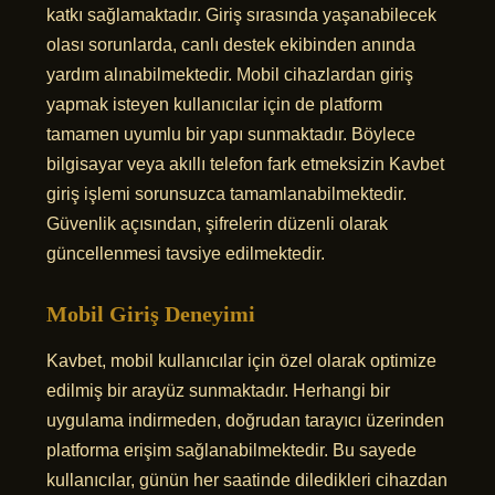
katkı sağlamaktadır. Giriş sırasında yaşanabilecek
olası sorunlarda, canlı destek ekibinden anında
yardım alınabilmektedir. Mobil cihazlardan giriş
yapmak isteyen kullanıcılar için de platform
tamamen uyumlu bir yapı sunmaktadır. Böylece
bilgisayar veya akıllı telefon fark etmeksizin Kavbet
giriş işlemi sorunsuzca tamamlanabilmektedir.
Güvenlik açısından, şifrelerin düzenli olarak
güncellenmesi tavsiye edilmektedir.
Mobil Giriş Deneyimi
Kavbet, mobil kullanıcılar için özel olarak optimize
edilmiş bir arayüz sunmaktadır. Herhangi bir
uygulama indirmeden, doğrudan tarayıcı üzerinden
platforma erişim sağlanabilmektedir. Bu sayede
kullanıcılar, günün her saatinde diledikleri cihazdan