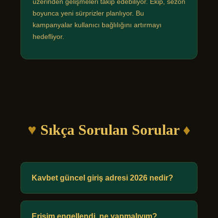
üzerinden gelişmeleri takip edebiliyor. Ekip, sezon
boyunca yeni sürprizler planlıyor. Bu
kampanyalar kullanıcı bağlılığını artırmayı
hedefliyor.
♥
Sıkça Sorulan Sorular
♦
Kavbet güncel giriş adresi 2026 nedir?
Erişim engellendi, ne yapmalıyım?