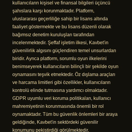
kullanıcıların kişisel ve finansal bilgileri üçüncü
şahıslara karşı korunmaktadır. Platform,
uluslararası geçerliliğe sahip bir lisans altında
faaliyet göstermekte ve bu lisans düzenli olarak
bağımsız denetim kuruluşları tarafından
incelenmektedir. Şeffaf işletim ilkesi, Kavbet'in
güvenilirlik algısını güçlendiren temel unsurlardan
biridir. Ayrıca platform, sorumlu oyun ilkelerini
benimseyerek kullanıcıların bilinçli bir şekilde oyun
oynamasını teşvik etmektedir. Öz dışlama araçları
ve harcama limitleri gibi özellikler, kullanıcıların
kontrolü elinde tutmasına yardımcı olmaktadır.
GDPR uyumlu veri koruma politikaları, kullanıcı
mahremiyetinin korunmasında önemli bir rol
oynamaktadır. Tüm bu güvenlik önlemleri bir araya
geldiğinde, Kavbet'in sektördeki güvenilir
konumunu pekiştirdiği görülmektedir.