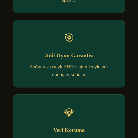
uptime.
🎯
Adil Oyun Garantisi
Bağımsız onaylı RNG sistemleriyle adil
sonuçlar sunulur.
💎
Veri Koruma