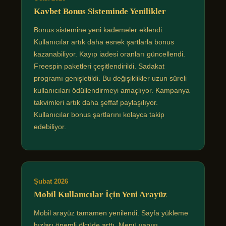
Kavbet Bonus Sisteminde Yenilikler
Bonus sistemine yeni kademeler eklendi.
Kullanıcılar artık daha esnek şartlarla bonus
kazanabiliyor. Kayıp iadesi oranları güncellendi.
Freespin paketleri çeşitlendirildi. Sadakat
programı genişletildi. Bu değişiklikler uzun süreli
kullanıcıları ödüllendirmeyi amaçlıyor. Kampanya
takvimleri artık daha şeffaf paylaşılıyor.
Kullanıcılar bonus şartlarını kolayca takip
edebiliyor.
Şubat 2026
Mobil Kullanıcılar İçin Yeni Arayüz
Mobil arayüz tamamen yenilendi. Sayfa yükleme
hızları önemli ölçüde arttı. Menü yapısı