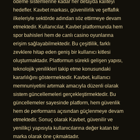
ödeme sistemlerine kadar her detayda kaliteyi
hedefler. Kavbet markası, güvenilirlik ve şeffaflık
ilkeleriyle sektörde adından söz ettirmeye devam
etmektedir. Kullanıcılar, Kavbet platformunda hem
spor bahisleri hem de canlı casino oyunlarına
erişim sağlayabilmektedir. Bu çeşitlilik, farklı
zevklere hitap eden geniş bir kullanıcı kitlesi
oluşturmaktadır. Platformun sürekli gelişen yapısı,
teknolojik yenilikleri takip etme konusundaki
kararlılığını göstermektedir. Kavbet, kullanıcı
memnuniyetini artırmak amacıyla düzenli olarak
sistem güncellemeleri gerçekleştirmektedir. Bu
güncellemeler sayesinde platform, hem güvenlik
hem de performans açısından güçlenmeye devam
etmektedir. Sonuç olarak Kavbet, güvenilir ve
yenilikçi yapısıyla kullanıcılarına değer katan bir
marka olarak öne çıkmaktadır.