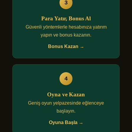
3
Para Yatır, Bonus Al
Güvenli yöntemlerle hesabınıza yatırım
yapın ve bonus kazanın.
Bonus Kazan →
4
Oyna ve Kazan
Geniş oyun yelpazesinde eğlenceye
başlayın.
Oyuna Başla →