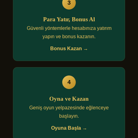
3
Para Yatır, Bonus Al
Güvenli yöntemlerle hesabınıza yatırım
yapın ve bonus kazanın.
Bonus Kazan →
4
Oyna ve Kazan
Geniş oyun yelpazesinde eğlenceye
başlayın.
Oyuna Başla →