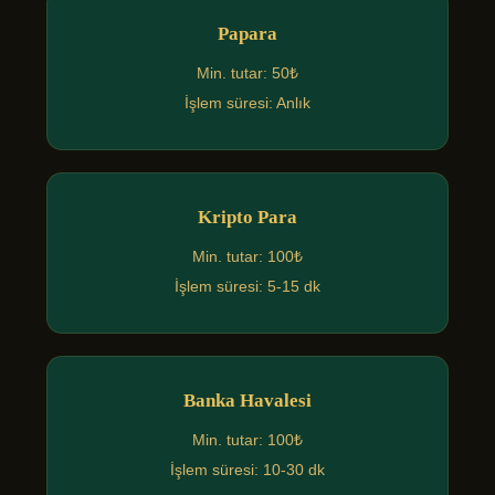
Papara
Min. tutar: 50₺
İşlem süresi: Anlık
Kripto Para
Min. tutar: 100₺
İşlem süresi: 5-15 dk
Banka Havalesi
Min. tutar: 100₺
İşlem süresi: 10-30 dk