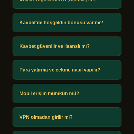
Kavbet'de hoşgeldin bonusu var mı?
Kavbet güvenilir ve lisanslı mı?
Para yatırma ve çekme nasıl yapılır?
Mobil erişim mümkün mü?
VPN olmadan girilir mi?