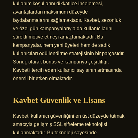
kullanım koşullarını dikkatlice incelemesi,
avantajlardan maksimum düzeyde
faydalanmalarını sağlamaktadır. Kavbet, sezonluk
ve özel gün kampanyalarıyla da kullanıcılarını
sürekli motive etmeyi amaçlamaktadır. Bu
kampanyalar, hem yeni üyeleri hem de sadık
kullanıcıları ödüllendirme stratejisinin bir parçasıdır.
Sonuç olarak bonus ve kampanya çeşitliliği,
Kavbet'i tercih eden kullanıcı sayısının artmasında
önemli bir etken olmaktadır.
Kavbet Güvenlik ve Lisans
Kavbet, kullanıcı güvenliğini en üst düzeyde tutmak
amacıyla gelişmiş SSL şifreleme teknolojisi
kullanmaktadır. Bu teknoloji sayesinde