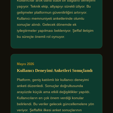
Kullanıcılar artık daha stabil bir bağlantı deneyimi
yaşıyor. Teknik ekip, altyapıyı sürekli izliyor. Bu
gelişmeler platformun güvenilirliğini artırıyor.
Kullanıcı memnuniyeti anketlerinde olumlu
sonuçlar alındı. Gelecek dönemde ek
iyileştirmeler yapılması bekleniyor. Şeffaf iletişim
bu süreçte önemli rol oynuyor.
Mayıs 2026
Kullanıcı Deneyimi Anketleri Sonuçlandı
Platform, geniş katılımlı bir kullanıcı deneyimi
anketi düzenledi. Sonuçlar doğrultusunda
arayüzde küçük ama etkili değişiklikler yapıldı.
Kullanıcıların en çok önem verdiği konular
belirlendi. Bu veriler gelecek güncellemelere yön
veriyor. Şeffaflık ilkesi anket sonuçlarının