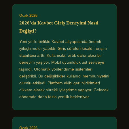
Ocak 2026
2026'da Kavbet Giriş Deneyimi Nasıl
Değişti?
Yeni yıl ile birlikte Kavbet altyapısında önemli
iyileştirmeler yapıldı. Giriş süreleri kısaldı, erişim
stabilitesi arttı. Kullanıcılar artık daha akıcı bir
deneyim yaşıyor. Mobil uyumluluk üst seviyeye
taşındı. Otomatik yönlendirme sistemleri
geliştirildi. Bu değişiklikler kullanıcı memnuniyetini
olumlu etkiledi. Platform ekibi geri bildirimleri
dikkate alarak sürekli iyileştirme yapıyor. Gelecek
dönemde daha fazla yenilik bekleniyor.
Ocak 2026