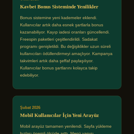
Kavbet Bonus Sisteminde Yenilikler
Bonus sistemine yeni kademeler eklendi.
Kullanıcılar artık daha esnek şartlarla bonus
kazanabiliyor. Kayıp iadesi oranları güncellendi.
Freespin paketleri çeşitlendirildi. Sadakat
programı genişletildi. Bu değişiklikler uzun süreli
kullanıcıları ödüllendirmeyi amaçlıyor. Kampanya
takvimleri artık daha şeffaf paylaşılıyor.
Kullanıcılar bonus şartlarını kolayca takip
edebiliyor.
Şubat 2026
Mobil Kullanıcılar İçin Yeni Arayüz
Mobil arayüz tamamen yenilendi. Sayfa yükleme
hızları önemli ölçüde arttı. Menü yapısı