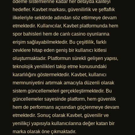
ödeme sistemlerine kadar her detayda kaliteyi
hedefler. Kavbet markası, güvenilirlik ve şeffaflık
ilkeleriyle sektörde adından söz ettirmeye devam
etmektedir. Kullanıcılar, Kavbet platformunda hem
spor bahisleri hem de canlı casino oyunlarına
erişim sağlayabilmektedir. Bu çeşitlilik, farklı
zevklere hitap eden geniş bir kullanıcı kitlesi
oluşturmaktadır. Platformun sürekli gelişen yapısı,
teknolojik yenilikleri takip etme konusundaki
kararlılığını göstermektedir. Kavbet, kullanıcı
memnuniyetini artırmak amacıyla düzenli olarak
sistem güncellemeleri gerçekleştirmektedir. Bu
güncellemeler sayesinde platform, hem güvenlik
hem de performans açısından güçlenmeye devam
etmektedir. Sonuç olarak Kavbet, güvenilir ve
yenilikçi yapısıyla kullanıcılarına değer katan bir
marka olarak öne çıkmaktadır.