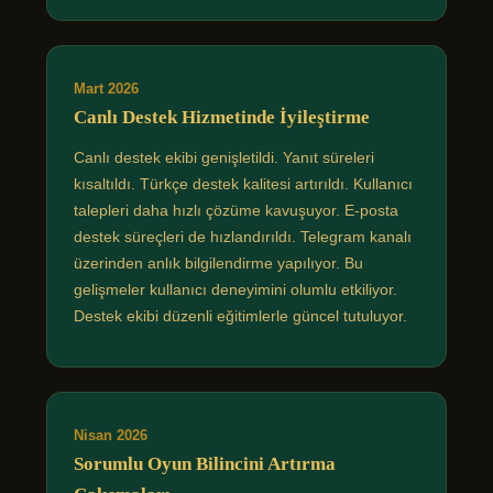
Mart 2026
Canlı Destek Hizmetinde İyileştirme
Canlı destek ekibi genişletildi. Yanıt süreleri
kısaltıldı. Türkçe destek kalitesi artırıldı. Kullanıcı
talepleri daha hızlı çözüme kavuşuyor. E-posta
destek süreçleri de hızlandırıldı. Telegram kanalı
üzerinden anlık bilgilendirme yapılıyor. Bu
gelişmeler kullanıcı deneyimini olumlu etkiliyor.
Destek ekibi düzenli eğitimlerle güncel tutuluyor.
Nisan 2026
Sorumlu Oyun Bilincini Artırma