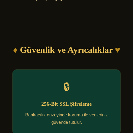
♦
Güvenlik ve Ayrıcalıklar
♥
🔒
256-Bit SSL Şifreleme
Bankacılık düzeyinde koruma ile verileriniz
güvende tutulur.