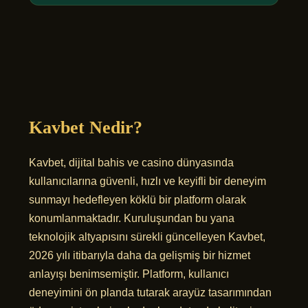
Kavbet Nedir?
Kavbet, dijital bahis ve casino dünyasında
kullanıcılarına güvenli, hızlı ve keyifli bir deneyim
sunmayı hedefleyen köklü bir platform olarak
konumlanmaktadır. Kuruluşundan bu yana
teknolojik altyapısını sürekli güncelleyen Kavbet,
2026 yılı itibarıyla daha da gelişmiş bir hizmet
anlayışı benimsemiştir. Platform, kullanıcı
deneyimini ön planda tutarak arayüz tasarımından