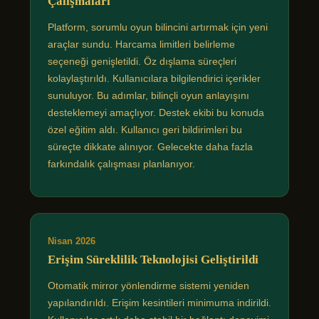
Çalışmaları
Platform, sorumlu oyun bilincini artırmak için yeni
araçlar sundu. Harcama limitleri belirleme
seçeneği genişletildi. Öz dışlama süreçleri
kolaylaştırıldı. Kullanıcılara bilgilendirici içerikler
sunuluyor. Bu adımlar, bilinçli oyun anlayışını
desteklemeyi amaçlıyor. Destek ekibi bu konuda
özel eğitim aldı. Kullanıcı geri bildirimleri bu
süreçte dikkate alınıyor. Gelecekte daha fazla
farkındalık çalışması planlanıyor.
Nisan 2026
Erişim Süreklilik Teknolojisi Geliştirildi
Otomatik mirror yönlendirme sistemi yeniden
yapılandırıldı. Erişim kesintileri minimuma indirildi.