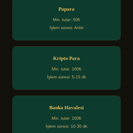
Papara
Min. tutar: 50₺
İşlem süresi: Anlık
Kripto Para
Min. tutar: 100₺
İşlem süresi: 5-15 dk
Banka Havalesi
Min. tutar: 100₺
İşlem süresi: 10-30 dk