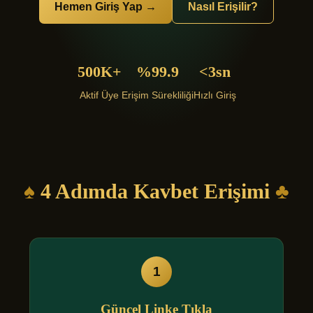
Hemen Giriş Yap →
Nasıl Erişilir?
500K+
%99.9
<3sn
Aktif Üye
Erişim Sürekliliği
Hızlı Giriş
♠
4 Adımda Kavbet Erişimi
♣
1
Güncel Linke Tıkla