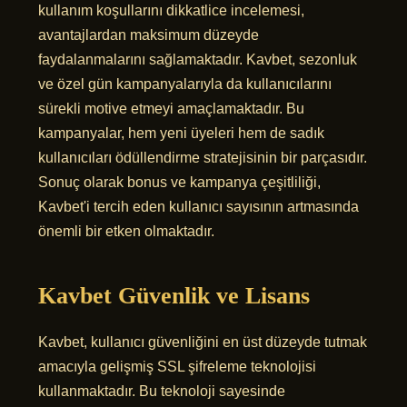
kullanım koşullarını dikkatlice incelemesi,
avantajlardan maksimum düzeyde
faydalanmalarını sağlamaktadır. Kavbet, sezonluk
ve özel gün kampanyalarıyla da kullanıcılarını
sürekli motive etmeyi amaçlamaktadır. Bu
kampanyalar, hem yeni üyeleri hem de sadık
kullanıcıları ödüllendirme stratejisinin bir parçasıdır.
Sonuç olarak bonus ve kampanya çeşitliliği,
Kavbet'i tercih eden kullanıcı sayısının artmasında
önemli bir etken olmaktadır.
Kavbet Güvenlik ve Lisans
Kavbet, kullanıcı güvenliğini en üst düzeyde tutmak
amacıyla gelişmiş SSL şifreleme teknolojisi
kullanmaktadır. Bu teknoloji sayesinde