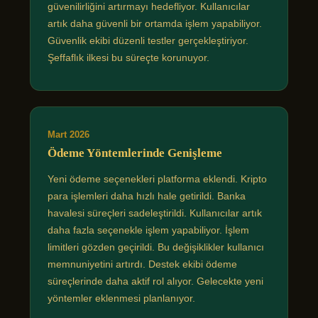
güvenilirliğini artırmayı hedefliyor. Kullanıcılar
artık daha güvenli bir ortamda işlem yapabiliyor.
Güvenlik ekibi düzenli testler gerçekleştiriyor.
Şeffaflık ilkesi bu süreçte korunuyor.
Mart 2026
Ödeme Yöntemlerinde Genişleme
Yeni ödeme seçenekleri platforma eklendi. Kripto
para işlemleri daha hızlı hale getirildi. Banka
havalesi süreçleri sadeleştirildi. Kullanıcılar artık
daha fazla seçenekle işlem yapabiliyor. İşlem
limitleri gözden geçirildi. Bu değişiklikler kullanıcı
memnuniyetini artırdı. Destek ekibi ödeme
süreçlerinde daha aktif rol alıyor. Gelecekte yeni
yöntemler eklenmesi planlanıyor.