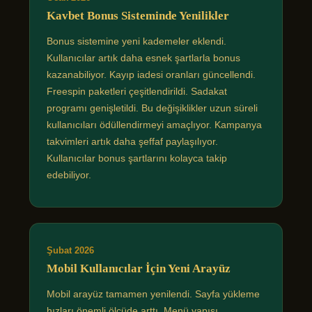
Kavbet Bonus Sisteminde Yenilikler
Bonus sistemine yeni kademeler eklendi.
Kullanıcılar artık daha esnek şartlarla bonus
kazanabiliyor. Kayıp iadesi oranları güncellendi.
Freespin paketleri çeşitlendirildi. Sadakat
programı genişletildi. Bu değişiklikler uzun süreli
kullanıcıları ödüllendirmeyi amaçlıyor. Kampanya
takvimleri artık daha şeffaf paylaşılıyor.
Kullanıcılar bonus şartlarını kolayca takip
edebiliyor.
Şubat 2026
Mobil Kullanıcılar İçin Yeni Arayüz
Mobil arayüz tamamen yenilendi. Sayfa yükleme
hızları önemli ölçüde arttı. Menü yapısı