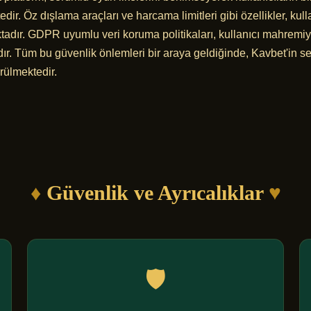
ir. Öz dışlama araçları ve harcama limitleri gibi özellikler, kull
tadır. GDPR uyumlu veri koruma politikaları, kullanıcı mahremi
ır. Tüm bu güvenlik önlemleri bir araya geldiğinde, Kavbet'in se
rülmektedir.
♦
Güvenlik ve Ayrıcalıklar
♥
🛡️