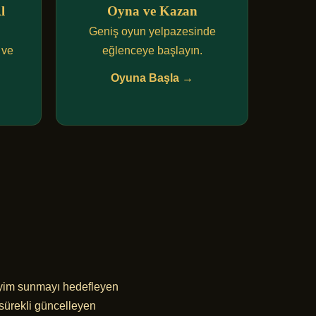
l
Oyna ve Kazan
Geniş oyun yelpazesinde
 ve
eğlenceye başlayın.
Oyuna Başla →
eneyim sunmayı hedefleyen
 sürekli güncelleyen