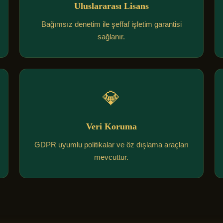
Uluslararası Lisans
Bağımsız denetim ile şeffaf işletim garantisi
sağlanır.
💎
Veri Koruma
GDPR uyumlu politikalar ve öz dışlama araçları
mevcuttur.