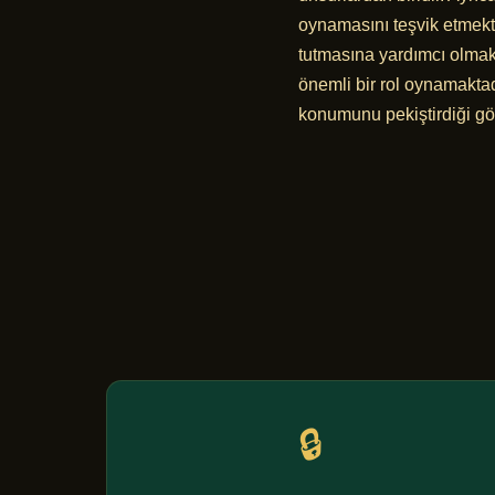
oynamasını teşvik etmekted
tutmasına yardımcı olmak
önemli bir rol oynamaktad
konumunu pekiştirdiği gö
🔒