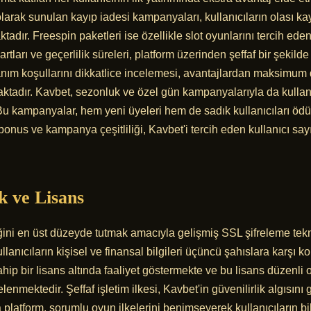
arak sunulan kayıp iadesi kampanyaları, kullanıcıların olası kayı
adır. Freespin paketleri ise özellikle slot oyunlarını tercih eden
rtları ve geçerlilik süreleri, platform üzerinden şeffaf bir şekild
lanım koşullarını dikkatlice incelemesi, avantajlardan maksimu
tadır. Kavbet, sezonluk ve özel gün kampanyalarıyla da kullanıc
 kampanyalar, hem yeni üyeleri hem de sadık kullanıcıları ödüll
bonus ve kampanya çeşitliliği, Kavbet'i tercih eden kullanıcı sa
k ve Lisans
ğini en üst düzeyde tutmak amacıyla gelişmiş SSL şifreleme tekn
lanıcıların kişisel ve finansal bilgileri üçüncü şahıslara karşı k
sahip bir lisans altında faaliyet göstermekte ve bu lisans düzenl
elenmektedir. Şeffaf işletim ilkesi, Kavbet'in güvenilirlik algısın
a platform, sorumlu oyun ilkelerini benimseyerek kullanıcıların bil