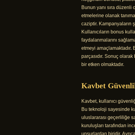
Bunun yanı sıra düzenli ol
etmelerine olanak tanımakt
caziptir. Kampanyaların şa
Kullanıcıların bonus kul
faydalanmalarını sağlamak
etmeyi amaçlamaktadır. Bu
parçasıdır. Sonuç olarak 
bir etken olmaktadır.
Kavbet Güvenli
Kavbet, kullanıcı güvenli
Bu teknoloji sayesinde kul
uluslararası geçerliliğe 
kuruluşları tarafından inc
unsurlardan biridir. Ayrıc