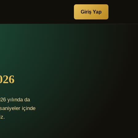
Giriş Yap
026
26 yılında da
saniyeler içinde
iz.