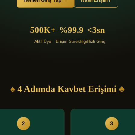
Hemen Giriş Yap →
Nasıl Erişilir?
500K+
%99.9
<3sn
Aktif Üye
Erişim Sürekliliği
Hızlı Giriş
♠
4 Adımda Kavbet Erişimi
♣
2
3