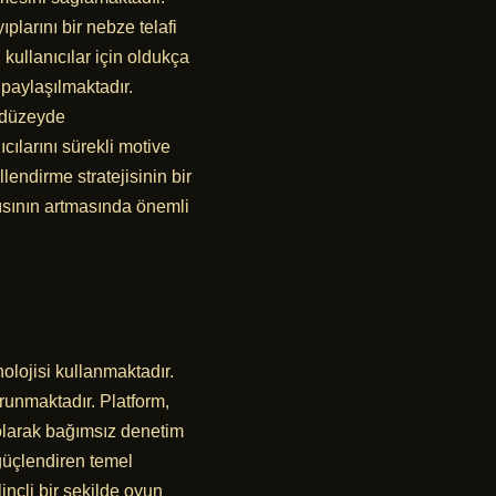
plarını bir nebze telafi
 kullanıcılar için oldukça
e paylaşılmaktadır.
m düzeyde
ılarını sürekli motive
endirme stratejisinin bir
yısının artmasında önemli
olojisi kullanmaktadır.
orunmaktadır. Platform,
i olarak bağımsız denetim
ı güçlendiren temel
inçli bir şekilde oyun