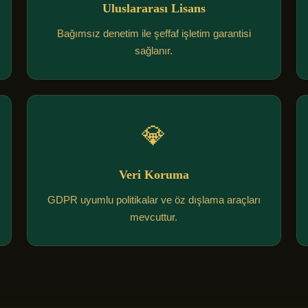
Uluslararası Lisans
Bağımsız denetim ile şeffaf işletim garantisi
sağlanır.
💎
Veri Koruma
GDPR uyumlu politikalar ve öz dışlama araçları
mevcuttur.