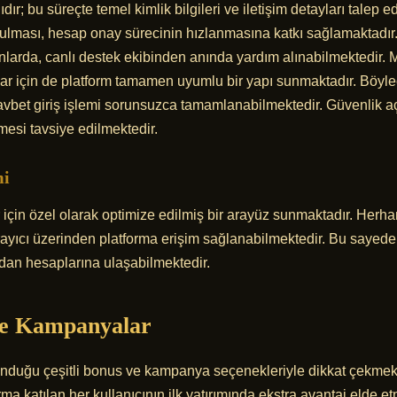
ır; bu süreçte temel kimlik bilgileri ve iletişim detayları talep e
ulması, hesap onay sürecinin hızlanmasına katkı sağlamaktadır. 
larda, canlı destek ekibinden anında yardım alınabilmektedir. M
ar için de platform tamamen uyumlu bir yapı sunmaktadır. Böylec
avbet giriş işlemi sorunsuzca tamamlanabilmektedir. Güvenlik açı
esi tavsiye edilmektedir.
mi
r için özel olarak optimize edilmiş bir arayüz sunmaktadır. Herh
ayıcı üzerinden platforma erişim sağlanabilmektedir. Bu sayede 
zdan hesaplarına ulaşabilmektedir.
ve Kampanyalar
sunduğu çeşitli bonus ve kampanya seçenekleriyle dikkat çekmekt
ma katılan her kullanıcının ilk yatırımında ekstra avantaj elde e