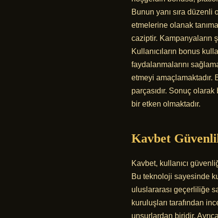
Bunun yanı sıra düzenli ol
etmelerine olanak tanımakt
caziptir. Kampanyaların şa
Kullanıcıların bonus kul
faydalanmalarını sağlamak
etmeyi amaçlamaktadır. Bu
parçasıdır. Sonuç olarak 
bir etken olmaktadır.
Kavbet Güvenli
Kavbet, kullanıcı güvenli
Bu teknoloji sayesinde kul
uluslararası geçerliliğe 
kuruluşları tarafından inc
unsurlardan biridir. Ayrıc