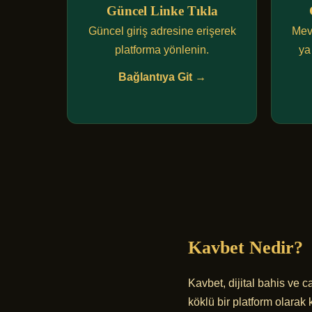
Güncel Linke Tıkla
Güncel giriş adresine erişerek
Mevc
platforma yönlenin.
ya
Bağlantıya Git →
Kavbet Nedir?
Kavbet, dijital bahis ve 
köklü bir platform olara