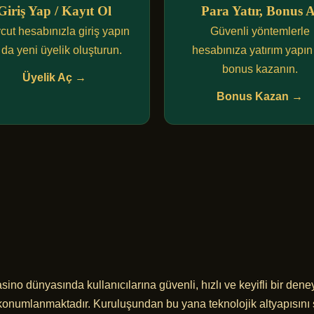
Giriş Yap / Kayıt Ol
Para Yatır, Bonus A
ut hesabınızla giriş yapın
Güvenli yöntemlerle
 da yeni üyelik oluşturun.
hesabınıza yatırım yapın
bonus kazanın.
Üyelik Aç →
Bonus Kazan →
casino dünyasında kullanıcılarına güvenli, hızlı ve keyifli bir d
k konumlanmaktadır. Kuruluşundan bu yana teknolojik altyapısını