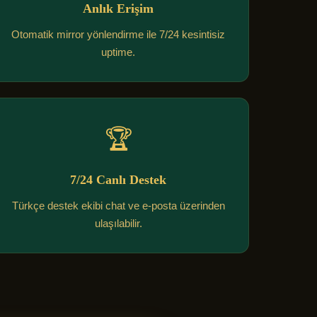
Anlık Erişim
Otomatik mirror yönlendirme ile 7/24 kesintisiz
uptime.
🏆
7/24 Canlı Destek
Türkçe destek ekibi chat ve e-posta üzerinden
ulaşılabilir.