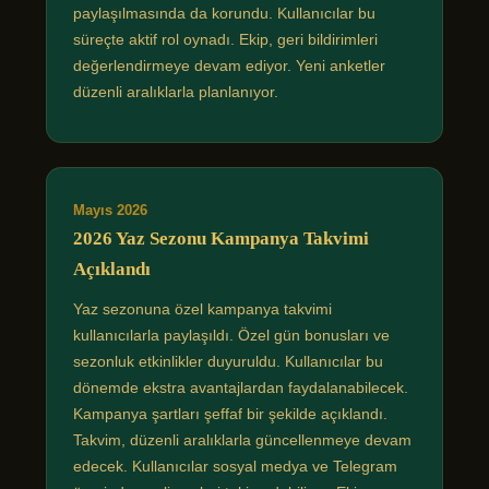
paylaşılmasında da korundu. Kullanıcılar bu
süreçte aktif rol oynadı. Ekip, geri bildirimleri
değerlendirmeye devam ediyor. Yeni anketler
düzenli aralıklarla planlanıyor.
Mayıs 2026
2026 Yaz Sezonu Kampanya Takvimi
Açıklandı
Yaz sezonuna özel kampanya takvimi
kullanıcılarla paylaşıldı. Özel gün bonusları ve
sezonluk etkinlikler duyuruldu. Kullanıcılar bu
dönemde ekstra avantajlardan faydalanabilecek.
Kampanya şartları şeffaf bir şekilde açıklandı.
Takvim, düzenli aralıklarla güncellenmeye devam
edecek. Kullanıcılar sosyal medya ve Telegram