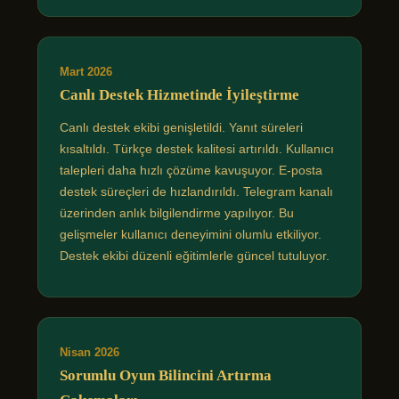
Mart 2026
Canlı Destek Hizmetinde İyileştirme
Canlı destek ekibi genişletildi. Yanıt süreleri
kısaltıldı. Türkçe destek kalitesi artırıldı. Kullanıcı
talepleri daha hızlı çözüme kavuşuyor. E-posta
destek süreçleri de hızlandırıldı. Telegram kanalı
üzerinden anlık bilgilendirme yapılıyor. Bu
gelişmeler kullanıcı deneyimini olumlu etkiliyor.
Destek ekibi düzenli eğitimlerle güncel tutuluyor.
Nisan 2026
Sorumlu Oyun Bilincini Artırma