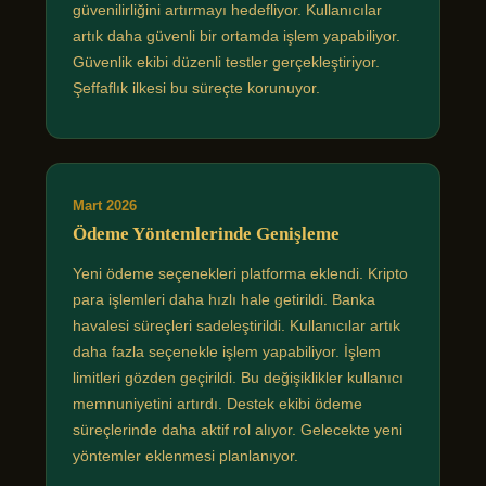
güvenilirliğini artırmayı hedefliyor. Kullanıcılar
artık daha güvenli bir ortamda işlem yapabiliyor.
Güvenlik ekibi düzenli testler gerçekleştiriyor.
Şeffaflık ilkesi bu süreçte korunuyor.
Mart 2026
Ödeme Yöntemlerinde Genişleme
Yeni ödeme seçenekleri platforma eklendi. Kripto
para işlemleri daha hızlı hale getirildi. Banka
havalesi süreçleri sadeleştirildi. Kullanıcılar artık
daha fazla seçenekle işlem yapabiliyor. İşlem
limitleri gözden geçirildi. Bu değişiklikler kullanıcı
memnuniyetini artırdı. Destek ekibi ödeme
süreçlerinde daha aktif rol alıyor. Gelecekte yeni
yöntemler eklenmesi planlanıyor.