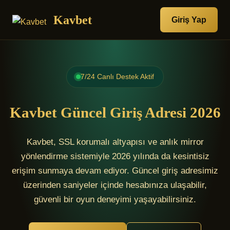
Kavbet
Giriş Yap
7/24 Canlı Destek Aktif
Kavbet Güncel Giriş Adresi 2026
Kavbet, SSL korumalı altyapısı ve anlık mirror
yönlendirme sistemiyle 2026 yılında da kesintisiz
erişim sunmaya devam ediyor. Güncel giriş adresimiz
üzerinden saniyeler içinde hesabınıza ulaşabilir,
güvenli bir oyun deneyimi yaşayabilirsiniz.