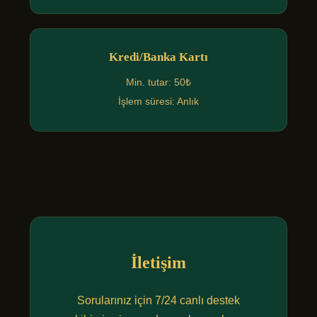
Kredi/Banka Kartı
Min. tutar: 50₺
İşlem süresi: Anlık
İletişim
Sorularınız için 7/24 canlı destek