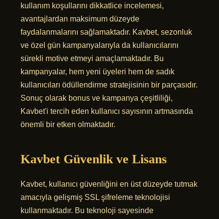
kullanım koşullarını dikkatlice incelemesi,
avantajlardan maksimum düzeyde
faydalanmalarını sağlamaktadır. Kavbet, sezonluk
ve özel gün kampanyalarıyla da kullanıcılarını
sürekli motive etmeyi amaçlamaktadır. Bu
kampanyalar, hem yeni üyeleri hem de sadık
kullanıcıları ödüllendirme stratejisinin bir parçasıdır.
Sonuç olarak bonus ve kampanya çeşitliliği,
Kavbet'i tercih eden kullanıcı sayısının artmasında
önemli bir etken olmaktadır.
Kavbet Güvenlik ve Lisans
Kavbet, kullanıcı güvenliğini en üst düzeyde tutmak
amacıyla gelişmiş SSL şifreleme teknolojisi
kullanmaktadır. Bu teknoloji sayesinde