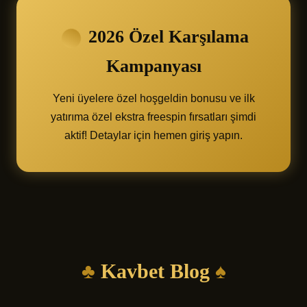
2026 Özel Karşılama
Kampanyası
Yeni üyelere özel hoşgeldin bonusu ve ilk
yatırıma özel ekstra freespin fırsatları şimdi
aktif! Detaylar için hemen giriş yapın.
♣
Kavbet Blog
♠