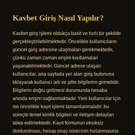
Kavbet Giriş Nasıl Yapılır?
Kavbet giriş işlemi oldukça basit ve hızlı bir şekilde
gerçekleştirilebilmektedir. Öncelikle kullanıcıların
güncel giriş adresine ulaşmaları gerekmektedir,
çünkü zaman zaman erişim kısıtlamaları
yaşanabilmektedir. Güncel adrese ulaşan
kullanıcılar, ana sayfada yer alan giriş butonuna
tıklayarak kullanıcı adı ve şifre bilgilerini girmelidir.
Bilgilerin doğru girilmesi durumunda hesaba
anında erişim sağlanmaktadır. Yeni kullanıcılar için
ise öncelikle kayıt işlemi tamamlanmalıdır; bu
süreçte temel kimlik bilgileri ve iletişim detayları
talep edilmektedir. Kayıt formunun eksiksiz
doldurulması, hesap onay sürecinin hızlanmasına