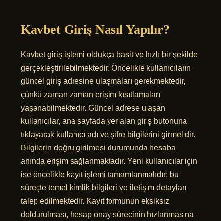
Kavbet Giriş Nasıl Yapılır?
Kavbet giriş işlemi oldukça basit ve hızlı bir şekilde
gerçekleştirilebilmektedir. Öncelikle kullanıcıların
güncel giriş adresine ulaşmaları gerekmektedir,
çünkü zaman zaman erişim kısıtlamaları
yaşanabilmektedir. Güncel adrese ulaşan
kullanıcılar, ana sayfada yer alan giriş butonuna
tıklayarak kullanıcı adı ve şifre bilgilerini girmelidir.
Bilgilerin doğru girilmesi durumunda hesaba
anında erişim sağlanmaktadır. Yeni kullanıcılar için
ise öncelikle kayıt işlemi tamamlanmalıdır; bu
süreçte temel kimlik bilgileri ve iletişim detayları
talep edilmektedir. Kayıt formunun eksiksiz
doldurulması, hesap onay sürecinin hızlanmasına