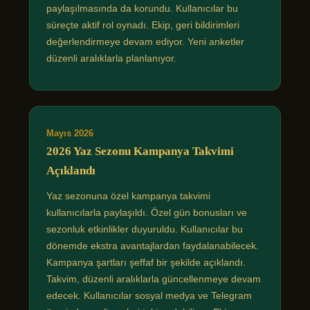
paylaşılmasında da korundu. Kullanıcılar bu
süreçte aktif rol oynadı. Ekip, geri bildirimleri
değerlendirmeye devam ediyor. Yeni anketler
düzenli aralıklarla planlanıyor.
Mayıs 2026
2026 Yaz Sezonu Kampanya Takvimi
Açıklandı
Yaz sezonuna özel kampanya takvimi
kullanıcılarla paylaşıldı. Özel gün bonusları ve
sezonluk etkinlikler duyuruldu. Kullanıcılar bu
dönemde ekstra avantajlardan faydalanabilecek.
Kampanya şartları şeffaf bir şekilde açıklandı.
Takvim, düzenli aralıklarla güncellenmeye devam
edecek. Kullanıcılar sosyal medya ve Telegram