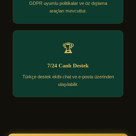
GDPR uyumlu politikalar ve öz dışlama
araçları mevcuttur.
🏆
7/24 Canlı Destek
Türkçe destek ekibi chat ve e-posta üzerinden
ulaşılabilir.