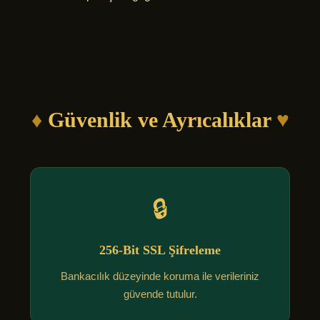
♦
Güvenlik ve Ayrıcalıklar
♥
🔒
256-Bit SSL Şifreleme
Bankacılık düzeyinde koruma ile verileriniz
güvende tutulur.