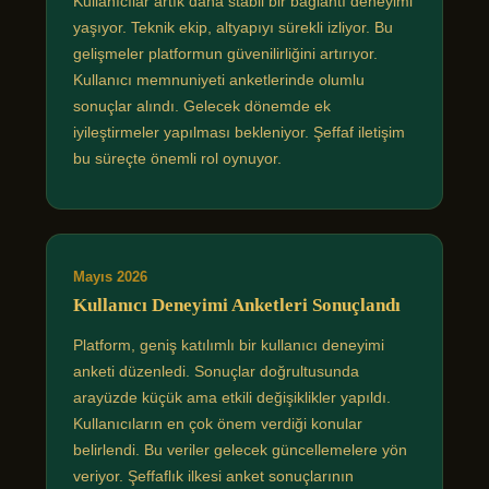
Kullanıcılar artık daha stabil bir bağlantı deneyimi
yaşıyor. Teknik ekip, altyapıyı sürekli izliyor. Bu
gelişmeler platformun güvenilirliğini artırıyor.
Kullanıcı memnuniyeti anketlerinde olumlu
sonuçlar alındı. Gelecek dönemde ek
iyileştirmeler yapılması bekleniyor. Şeffaf iletişim
bu süreçte önemli rol oynuyor.
Mayıs 2026
Kullanıcı Deneyimi Anketleri Sonuçlandı
Platform, geniş katılımlı bir kullanıcı deneyimi
anketi düzenledi. Sonuçlar doğrultusunda
arayüzde küçük ama etkili değişiklikler yapıldı.
Kullanıcıların en çok önem verdiği konular
belirlendi. Bu veriler gelecek güncellemelere yön
veriyor. Şeffaflık ilkesi anket sonuçlarının