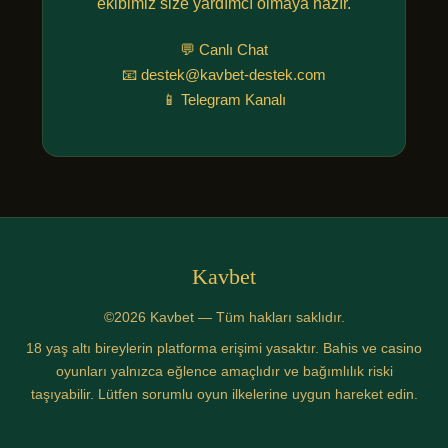
ekibimiz size yardımcı olmaya hazır.
💬 Canlı Chat
📧 destek@kavbet-destek.com
📱 Telegram Kanalı
Kavbet
©2026 Kavbet — Tüm hakları saklıdır.
18 yaş altı bireylerin platforma erişimi yasaktır. Bahis ve casino
oyunları yalnızca eğlence amaçlıdır ve bağımlılık riski
taşıyabilir. Lütfen sorumlu oyun ilkelerine uygun hareket edin.