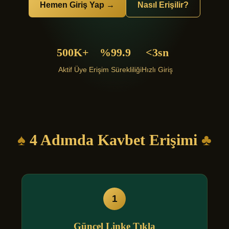
Hemen Giriş Yap →
Nasıl Erişilir?
500K+
%99.9
<3sn
Aktif Üye
Erişim Sürekliliği
Hızlı Giriş
♠
4 Adımda Kavbet Erişimi
♣
1
Güncel Linke Tıkla