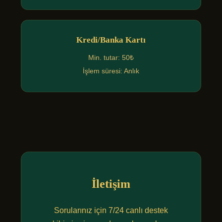
Kredi/Banka Kartı
Min. tutar: 50₺
İşlem süresi: Anlık
İletişim
Sorularınız için 7/24 canlı destek