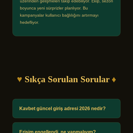
üzerinden gelişmeleri takip edebiliyor. Ekip, sezon
boyunca yeni sürprizler planlıyor. Bu
kampanyalar kullanıcı bağlılığını artırmayı
hedefliyor.
♥
Sıkça Sorulan Sorular
♦
Kavbet güncel giriş adresi 2026 nedir?
Erişim engellendi, ne yapmalıyım?