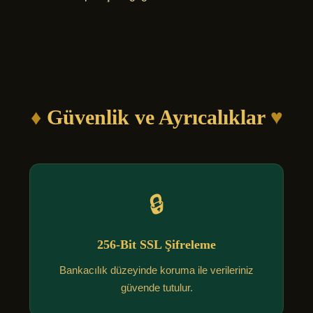
♦
Güvenlik ve Ayrıcalıklar
♥
🔒
256-Bit SSL Şifreleme
Bankacılık düzeyinde koruma ile verileriniz
güvende tutulur.