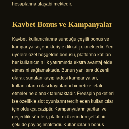
hesaplarına ulaşabilmektedir.
Kavbet Bonus ve Kampanyalar
Kavbet, kullanıcılarına sunduğu çeşitli bonus ve
kampanya seçenekleriyle dikkat çekmektedir. Yeni
üyelere özel hoşgeldin bonusu, platforma katılan
her kullanıcının ilk yatırımında ekstra avantaj elde
etmesini sağlamaktadır. Bunun yanı sıra düzenli
olarak sunulan kayıp iadesi kampanyaları,
kullanıcıların olası kayıplarını bir nebze telafi
etmelerine olanak tanımaktadır. Freespin paketleri
ise özellikle slot oyunlarını tercih eden kullanıcılar
için oldukça caziptir. Kampanyaların şartları ve
geçerlilik süreleri, platform üzerinden şeffaf bir
şekilde paylaşılmaktadır. Kullanıcıların bonus