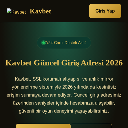
Kavbet
Giriş Yap
7/24 Canlı Destek Aktif
Kavbet Güncel Giriş Adresi 2026
Kavbet, SSL korumalı altyapısı ve anlık mirror
yönlendirme sistemiyle 2026 yılında da kesintisiz
erişim sunmaya devam ediyor. Güncel giriş adresimiz
üzerinden saniyeler içinde hesabınıza ulaşabilir,
güvenli bir oyun deneyimi yaşayabilirsiniz.