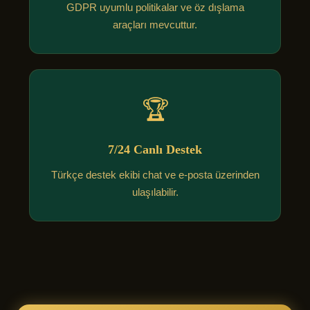
GDPR uyumlu politikalar ve öz dışlama
araçları mevcuttur.
🏆
7/24 Canlı Destek
Türkçe destek ekibi chat ve e-posta üzerinden
ulaşılabilir.