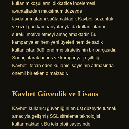
kullanım koşullarını dikkatlice incelemesi,
avantajlardan maksimum düzeyde
faydalanmalarını sağlamaktadır. Kavbet, sezonluk
ve özel gün kampanyalarıyla da kullanıcılarını
sürekli motive etmeyi amaçlamaktadır. Bu
kampanyalar, hem yeni üyeleri hem de sadık
kullanıcıları ödüllendirme stratejisinin bir parçasıdır.
Sonuç olarak bonus ve kampanya çeşitliliği,
Kavbet'i tercih eden kullanıcı sayısının artmasında
önemli bir etken olmaktadır.
Kavbet Güvenlik ve Lisans
Kavbet, kullanıcı güvenliğini en üst düzeyde tutmak
amacıyla gelişmiş SSL şifreleme teknolojisi
kullanmaktadır. Bu teknoloji sayesinde