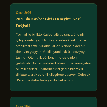
Ocak 2026
2026'da Kavbet Giriş Deneyimi Nasıl
Değişti?
Yeni yıl ile birlikte Kavbet altyapısında önemli
iyileştirmeler yapıldı. Giriş süreleri kısaldı, erişim
stabilitesi arttı. Kullanıcılar artık daha akıcı bir
deneyim yaşıyor. Mobil uyumluluk üst seviyeye
taşındı. Otomatik yönlendirme sistemleri
geliştirildi. Bu değişiklikler kullanıcı memnuniyetini
olumlu etkiledi. Platform ekibi geri bildirimleri
dikkate alarak sürekli iyileştirme yapıyor. Gelecek
dönemde daha fazla yenilik bekleniyor.
Ocak 2026