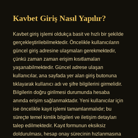
Kavbet Giriş Nasıl Yapılır?
Kavbet giriş işlemi oldukça basit ve hızlı bir şekilde
gerçekleştirilebilmektedir. Öncelikle kullanıcıların
güncel giriş adresine ulaşmaları gerekmektedir,
çünkü zaman zaman erişim kısıtlamaları
yaşanabilmektedir. Güncel adrese ulaşan
kullanıcılar, ana sayfada yer alan giriş butonuna
tıklayarak kullanıcı adı ve şifre bilgilerini girmelidir.
Bilgilerin doğru girilmesi durumunda hesaba
anında erişim sağlanmaktadır. Yeni kullanıcılar için
ise öncelikle kayıt işlemi tamamlanmalıdır; bu
süreçte temel kimlik bilgileri ve iletişim detayları
talep edilmektedir. Kayıt formunun eksiksiz
doldurulması, hesap onay sürecinin hızlanmasına