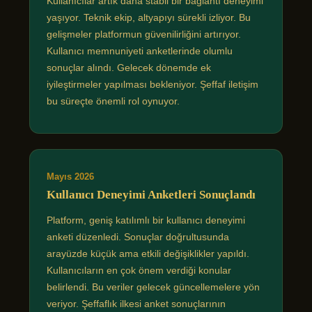
Kullanıcılar artık daha stabil bir bağlantı deneyimi
yaşıyor. Teknik ekip, altyapıyı sürekli izliyor. Bu
gelişmeler platformun güvenilirliğini artırıyor.
Kullanıcı memnuniyeti anketlerinde olumlu
sonuçlar alındı. Gelecek dönemde ek
iyileştirmeler yapılması bekleniyor. Şeffaf iletişim
bu süreçte önemli rol oynuyor.
Mayıs 2026
Kullanıcı Deneyimi Anketleri Sonuçlandı
Platform, geniş katılımlı bir kullanıcı deneyimi
anketi düzenledi. Sonuçlar doğrultusunda
arayüzde küçük ama etkili değişiklikler yapıldı.
Kullanıcıların en çok önem verdiği konular
belirlendi. Bu veriler gelecek güncellemelere yön
veriyor. Şeffaflık ilkesi anket sonuçlarının