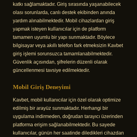
katkı sağlamaktadır. Giriş sırasında yaşanabilecek
olası sorunlarda, canlı destek ekibinden anında
yardım alınabilmektedir. Mobil cihazlardan giriş
yapmak isteyen kullanıcılar için de platform
tamamen uyumlu bir yapı sunmaktadır. Böylece
bilgisayar veya akıllı telefon fark etmeksizin Kavbet
giriş işlemi sorunsuzca tamamlanabilmektedir.
Güvenlik açısından, şifrelerin düzenli olarak
güncellenmesi tavsiye edilmektedir.
Mobil Giriş Deneyimi
Kavbet, mobil kullanıcılar için özel olarak optimize
edilmiş bir arayüz sunmaktadır. Herhangi bir
uygulama indirmeden, doğrudan tarayıcı üzerinden
platforma erişim sağlanabilmektedir. Bu sayede
kullanıcılar, günün her saatinde diledikleri cihazdan