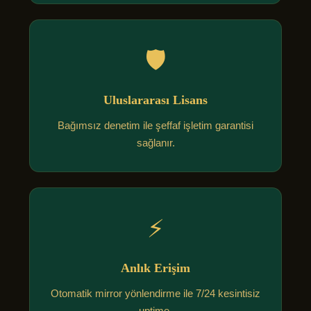
🛡️
Uluslararası Lisans
Bağımsız denetim ile şeffaf işletim garantisi
sağlanır.
⚡
Anlık Erişim
Otomatik mirror yönlendirme ile 7/24 kesintisiz