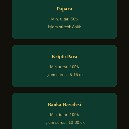
Papara
Min. tutar: 50₺
İşlem süresi: Anlık
Kripto Para
Min. tutar: 100₺
İşlem süresi: 5-15 dk
Banka Havalesi
Min. tutar: 100₺
İşlem süresi: 10-30 dk