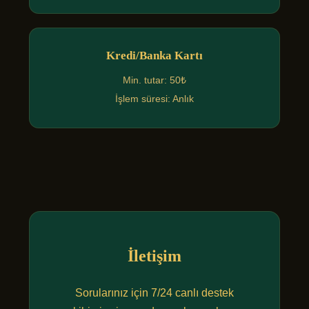
Kredi/Banka Kartı
Min. tutar: 50₺
İşlem süresi: Anlık
İletişim
Sorularınız için 7/24 canlı destek