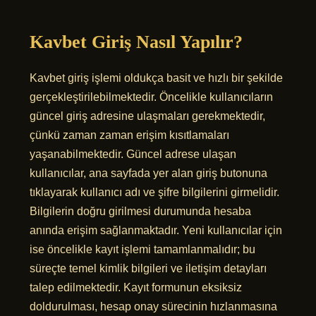
Kavbet Giriş Nasıl Yapılır?
Kavbet giriş işlemi oldukça basit ve hızlı bir şekilde
gerçekleştirilebilmektedir. Öncelikle kullanıcıların
güncel giriş adresine ulaşmaları gerekmektedir,
çünkü zaman zaman erişim kısıtlamaları
yaşanabilmektedir. Güncel adrese ulaşan
kullanıcılar, ana sayfada yer alan giriş butonuna
tıklayarak kullanıcı adı ve şifre bilgilerini girmelidir.
Bilgilerin doğru girilmesi durumunda hesaba
anında erişim sağlanmaktadır. Yeni kullanıcılar için
ise öncelikle kayıt işlemi tamamlanmalıdır; bu
süreçte temel kimlik bilgileri ve iletişim detayları
talep edilmektedir. Kayıt formunun eksiksiz
doldurulması, hesap onay sürecinin hızlanmasına