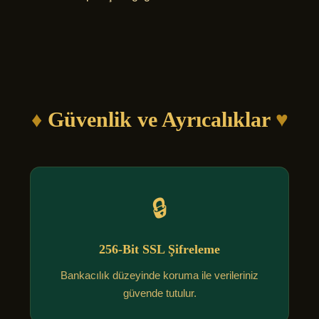
♦
Güvenlik ve Ayrıcalıklar
♥
🔒
256-Bit SSL Şifreleme
Bankacılık düzeyinde koruma ile verileriniz
güvende tutulur.