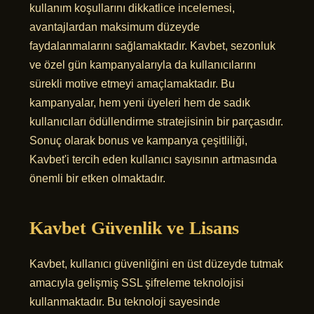
kullanım koşullarını dikkatlice incelemesi,
avantajlardan maksimum düzeyde
faydalanmalarını sağlamaktadır. Kavbet, sezonluk
ve özel gün kampanyalarıyla da kullanıcılarını
sürekli motive etmeyi amaçlamaktadır. Bu
kampanyalar, hem yeni üyeleri hem de sadık
kullanıcıları ödüllendirme stratejisinin bir parçasıdır.
Sonuç olarak bonus ve kampanya çeşitliliği,
Kavbet'i tercih eden kullanıcı sayısının artmasında
önemli bir etken olmaktadır.
Kavbet Güvenlik ve Lisans
Kavbet, kullanıcı güvenliğini en üst düzeyde tutmak
amacıyla gelişmiş SSL şifreleme teknolojisi
kullanmaktadır. Bu teknoloji sayesinde