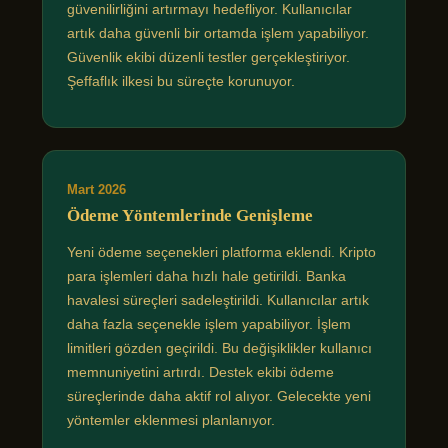
güvenilirliğini artırmayı hedefliyor. Kullanıcılar
artık daha güvenli bir ortamda işlem yapabiliyor.
Güvenlik ekibi düzenli testler gerçekleştiriyor.
Şeffaflık ilkesi bu süreçte korunuyor.
Mart 2026
Ödeme Yöntemlerinde Genişleme
Yeni ödeme seçenekleri platforma eklendi. Kripto
para işlemleri daha hızlı hale getirildi. Banka
havalesi süreçleri sadeleştirildi. Kullanıcılar artık
daha fazla seçenekle işlem yapabiliyor. İşlem
limitleri gözden geçirildi. Bu değişiklikler kullanıcı
memnuniyetini artırdı. Destek ekibi ödeme
süreçlerinde daha aktif rol alıyor. Gelecekte yeni
yöntemler eklenmesi planlanıyor.