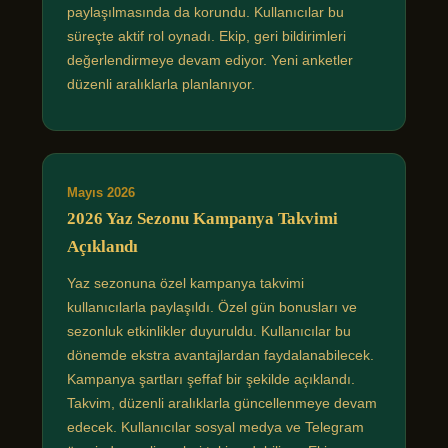
paylaşılmasında da korundu. Kullanıcılar bu
süreçte aktif rol oynadı. Ekip, geri bildirimleri
değerlendirmeye devam ediyor. Yeni anketler
düzenli aralıklarla planlanıyor.
Mayıs 2026
2026 Yaz Sezonu Kampanya Takvimi
Açıklandı
Yaz sezonuna özel kampanya takvimi
kullanıcılarla paylaşıldı. Özel gün bonusları ve
sezonluk etkinlikler duyuruldu. Kullanıcılar bu
dönemde ekstra avantajlardan faydalanabilecek.
Kampanya şartları şeffaf bir şekilde açıklandı.
Takvim, düzenli aralıklarla güncellenmeye devam
edecek. Kullanıcılar sosyal medya ve Telegram