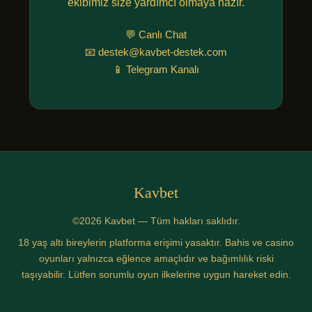
ekibimiz size yardımcı olmaya hazır.
💬 Canlı Chat
📧 destek@kavbet-destek.com
📱 Telegram Kanalı
Kavbet
©2026 Kavbet — Tüm hakları saklıdır.
18 yaş altı bireylerin platforma erişimi yasaktır. Bahis ve casino
oyunları yalnızca eğlence amaçlıdır ve bağımlılık riski
taşıyabilir. Lütfen sorumlu oyun ilkelerine uygun hareket edin.