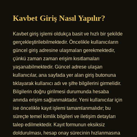
Kavbet Giriş Nasıl Yapılır?
Kavbet giriş işlemi oldukça basit ve hızlı bir şekilde
gerçekleştirilebilmektedir. Öncelikle kullanıcıların
güncel giriş adresine ulaşmaları gerekmektedir,
çünkü zaman zaman erişim kısıtlamaları
yaşanabilmektedir. Güncel adrese ulaşan
kullanıcılar, ana sayfada yer alan giriş butonuna
tıklayarak kullanıcı adı ve şifre bilgilerini girmelidir.
Bilgilerin doğru girilmesi durumunda hesaba
anında erişim sağlanmaktadır. Yeni kullanıcılar için
ise öncelikle kayıt işlemi tamamlanmalıdır; bu
süreçte temel kimlik bilgileri ve iletişim detayları
talep edilmektedir. Kayıt formunun eksiksiz
doldurulması, hesap onay sürecinin hızlanmasına