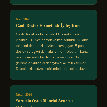
Mart 2026
Canlı Destek Hizmetinde İyileştirme
Canlı destek ekibi genişletildi. Yanıt süreleri
kısaltıldı. Türkçe destek kalitesi artırıldı. Kullanıcı
talepleri daha hızlı çözüme kavuşuyor. E-posta
destek süreçleri de hızlandırıldı. Telegram kanalı
üzerinden anlık bilgilendirme yapılıyor. Bu
gelişmeler kullanıcı deneyimini olumlu etkiliyor.
Destek ekibi düzenli eğitimlerle güncel tutuluyor.
Nisan 2026
Sorumlu Oyun Bilincini Artırma