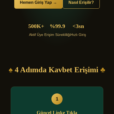
Hemen Giriş Yap →
Nasıl Erişilir?
500K+
%99.9
<3sn
Aktif Üye
Erişim Sürekliliği
Hızlı Giriş
♠
4 Adımda Kavbet Erişimi
♣
1
Güncel Linke Tıkla