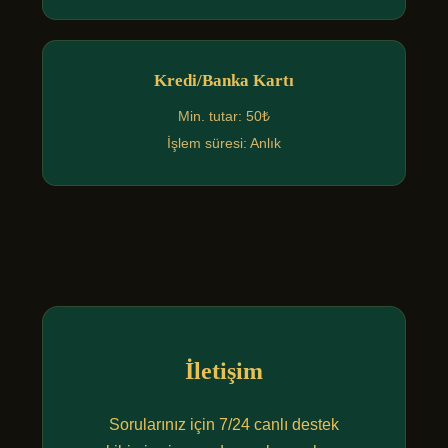
Kredi/Banka Kartı
Min. tutar: 50₺
İşlem süresi: Anlık
İletişim
Sorularınız için 7/24 canlı destek