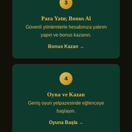
3
Para Yatır, Bonus Al
Güvenli yöntemlerle hesabınıza yatırım
yapın ve bonus kazanın.
Bonus Kazan →
4
Oyna ve Kazan
Geniş oyun yelpazesinde eğlenceye
başlayın.
Oyuna Başla →