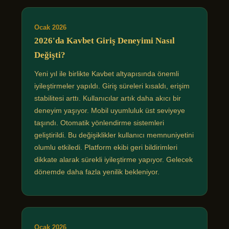
Ocak 2026
2026'da Kavbet Giriş Deneyimi Nasıl
Değişti?
Yeni yıl ile birlikte Kavbet altyapısında önemli
iyileştirmeler yapıldı. Giriş süreleri kısaldı, erişim
stabilitesi arttı. Kullanıcılar artık daha akıcı bir
deneyim yaşıyor. Mobil uyumluluk üst seviyeye
taşındı. Otomatik yönlendirme sistemleri
geliştirildi. Bu değişiklikler kullanıcı memnuniyetini
olumlu etkiledi. Platform ekibi geri bildirimleri
dikkate alarak sürekli iyileştirme yapıyor. Gelecek
dönemde daha fazla yenilik bekleniyor.
Ocak 2026