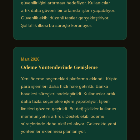
güvenilirliğini artırmayı hedefliyor. Kullanıcılar
artık daha güvenli bir ortamda işlem yapabiliyor.
Güvenlik ekibi düzenli testler gerçekleştiriyor.
Şeffaflık ilkesi bu süreçte korunuyor.
Mart 2026
Ödeme Yöntemlerinde Genişleme
Yeni ödeme seçenekleri platforma eklendi. Kripto
para işlemleri daha hızlı hale getirildi. Banka
havalesi süreçleri sadeleştirildi. Kullanıcılar artık
daha fazla seçenekle işlem yapabiliyor. İşlem
limitleri gözden geçirildi. Bu değişiklikler kullanıcı
memnuniyetini artırdı. Destek ekibi ödeme
süreçlerinde daha aktif rol alıyor. Gelecekte yeni
yöntemler eklenmesi planlanıyor.