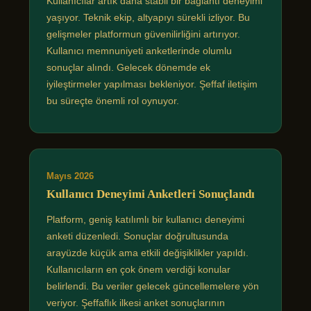
Kullanıcılar artık daha stabil bir bağlantı deneyimi
yaşıyor. Teknik ekip, altyapıyı sürekli izliyor. Bu
gelişmeler platformun güvenilirliğini artırıyor.
Kullanıcı memnuniyeti anketlerinde olumlu
sonuçlar alındı. Gelecek dönemde ek
iyileştirmeler yapılması bekleniyor. Şeffaf iletişim
bu süreçte önemli rol oynuyor.
Mayıs 2026
Kullanıcı Deneyimi Anketleri Sonuçlandı
Platform, geniş katılımlı bir kullanıcı deneyimi
anketi düzenledi. Sonuçlar doğrultusunda
arayüzde küçük ama etkili değişiklikler yapıldı.
Kullanıcıların en çok önem verdiği konular
belirlendi. Bu veriler gelecek güncellemelere yön
veriyor. Şeffaflık ilkesi anket sonuçlarının