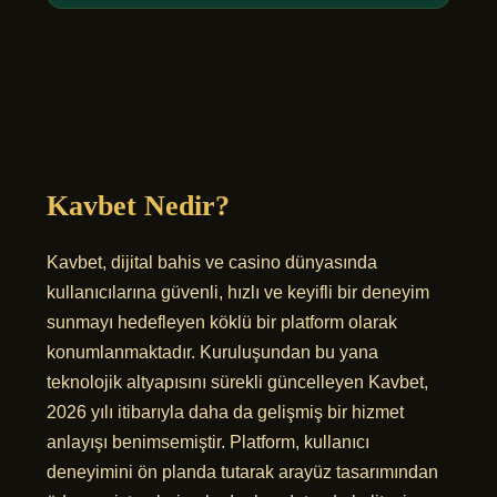
Kavbet Nedir?
Kavbet, dijital bahis ve casino dünyasında
kullanıcılarına güvenli, hızlı ve keyifli bir deneyim
sunmayı hedefleyen köklü bir platform olarak
konumlanmaktadır. Kuruluşundan bu yana
teknolojik altyapısını sürekli güncelleyen Kavbet,
2026 yılı itibarıyla daha da gelişmiş bir hizmet
anlayışı benimsemiştir. Platform, kullanıcı
deneyimini ön planda tutarak arayüz tasarımından