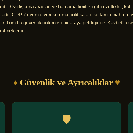
ir. Öz dışlama araçları ve harcama limitleri gibi özellikler, kull
tadır. GDPR uyumlu veri koruma politikaları, kullanıcı mahremi
ır. Tüm bu güvenlik önlemleri bir araya geldiğinde, Kavbet'in se
rülmektedir.
♦
Güvenlik ve Ayrıcalıklar
♥
🛡️