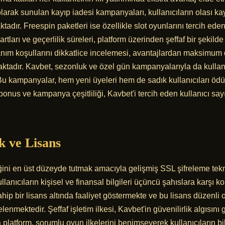
arak sunulan kayıp iadesi kampanyaları, kullanıcıların olası kayı
adır. Freespin paketleri ise özellikle slot oyunlarını tercih eden
rtları ve geçerlilik süreleri, platform üzerinden şeffaf bir şekild
lanım koşullarını dikkatlice incelemesi, avantajlardan maksimu
tadır. Kavbet, sezonluk ve özel gün kampanyalarıyla da kullanıc
 kampanyalar, hem yeni üyeleri hem de sadık kullanıcıları ödüll
bonus ve kampanya çeşitliliği, Kavbet'i tercih eden kullanıcı sa
k ve Lisans
ğini en üst düzeyde tutmak amacıyla gelişmiş SSL şifreleme tekn
lanıcıların kişisel ve finansal bilgileri üçüncü şahıslara karşı k
sahip bir lisans altında faaliyet göstermekte ve bu lisans düzenl
elenmektedir. Şeffaf işletim ilkesi, Kavbet'in güvenilirlik algısın
a platform, sorumlu oyun ilkelerini benimseyerek kullanıcıların bil