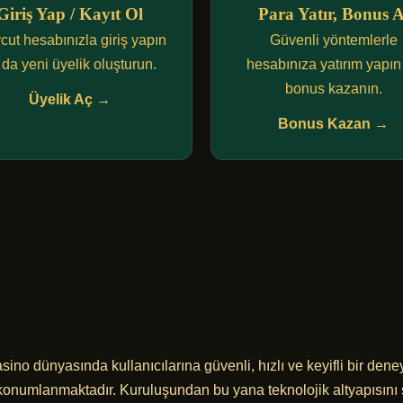
Giriş Yap / Kayıt Ol
Para Yatır, Bonus A
ut hesabınızla giriş yapın
Güvenli yöntemlerle
 da yeni üyelik oluşturun.
hesabınıza yatırım yapın
bonus kazanın.
Üyelik Aç →
Bonus Kazan →
casino dünyasında kullanıcılarına güvenli, hızlı ve keyifli bir d
k konumlanmaktadır. Kuruluşundan bu yana teknolojik altyapısını