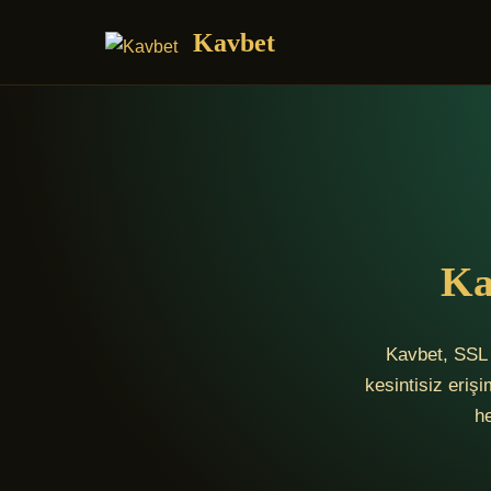
Kavbet
Ka
Kavbet, SSL 
kesintisiz eriş
he