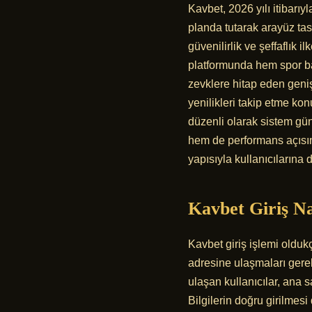
Kavbet, 2026 yılı itibarıy
planda tutarak arayüz ta
güvenilirlik ve şeffaflık 
platformunda hem spor bah
zevklere hitap eden geniş 
yenilikleri takip etme ko
düzenli olarak sistem gü
hem de performans açısın
yapısıyla kullanıcılarına
Kavbet Giriş Na
Kavbet giriş işlemi oldukç
adresine ulaşmaları gere
ulaşan kullanıcılar, ana sa
Bilgilerin doğru girilmes