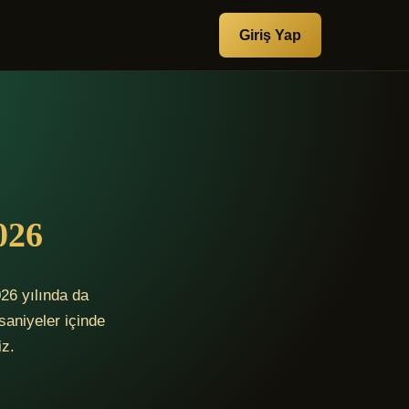
Giriş Yap
026
26 yılında da
saniyeler içinde
iz.