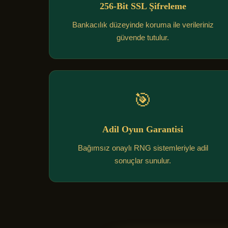
256-Bit SSL Şifreleme
Bankacılık düzeyinde koruma ile verileriniz
güvende tutulur.
🎯
Adil Oyun Garantisi
Bağımsız onaylı RNG sistemleriyle adil
sonuçlar sunulur.