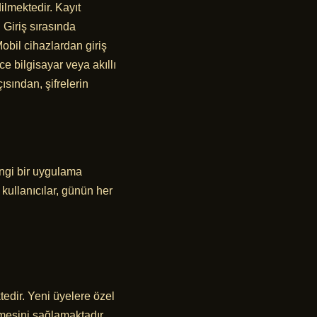
dilmektedir. Kayıt
Giriş sırasında
obil cihazlardan giriş
e bilgisayar veya akıllı
sından, şifrelerin
angi bir uygulama
kullanıcılar, günün her
edir. Yeni üyelere özel
tmesini sağlamaktadır.