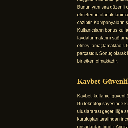
Bunun yanı sıra düzenli ol
etmelerine olanak tanımakt
caziptir. Kampanyaların şa
Kullanıcıların bonus kul
faydalanmalarını sağlamak
etmeyi amaçlamaktadır. Bu
parçasıdır. Sonuç olarak 
bir etken olmaktadır.
Kavbet Güvenli
Kavbet, kullanıcı güvenli
Bu teknoloji sayesinde kul
uluslararası geçerliliğe 
kuruluşları tarafından inc
unsurlardan biridir. Ayrıc