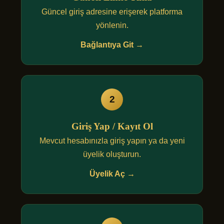
Güncel giriş adresine erişerek platforma
yönlenin.
Bağlantıya Git →
2
Giriş Yap / Kayıt Ol
Mevcut hesabınızla giriş yapın ya da yeni
üyelik oluşturun.
Üyelik Aç →