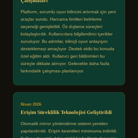
Çalışmaları
Platform, sorumlu oyun bilincini artırmak için yeni
araçlar sundu. Harcama limitleri belirleme
seçeneği genişletildi. Öz dışlama süreçleri
kolaylaştırıldı. Kullanıcılara bilgilendirici içerikler
sunuluyor. Bu adımlar, bilinçli oyun anlayışını
desteklemeyi amaçlıyor. Destek ekibi bu konuda
özel eğitim aldı. Kullanıcı geri bildirimleri bu
süreçte dikkate alınıyor. Gelecekte daha fazla
farkındalık çalışması planlanıyor.
Nisan 2026
Erişim Süreklilik Teknolojisi Geliştirildi
Otomatik mirror yönlendirme sistemi yeniden
yapılandırıldı. Erişim kesintileri minimuma indirildi.