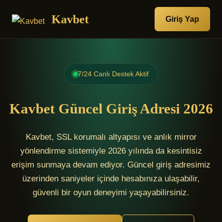
Kavbet
Giriş Yap
7/24 Canlı Destek Aktif
Kavbet Güncel Giriş Adresi 2026
Kavbet, SSL korumalı altyapısı ve anlık mirror
yönlendirme sistemiyle 2026 yılında da kesintisiz
erişim sunmaya devam ediyor. Güncel giriş adresimiz
üzerinden saniyeler içinde hesabınıza ulaşabilir,
güvenli bir oyun deneyimi yaşayabilirsiniz.