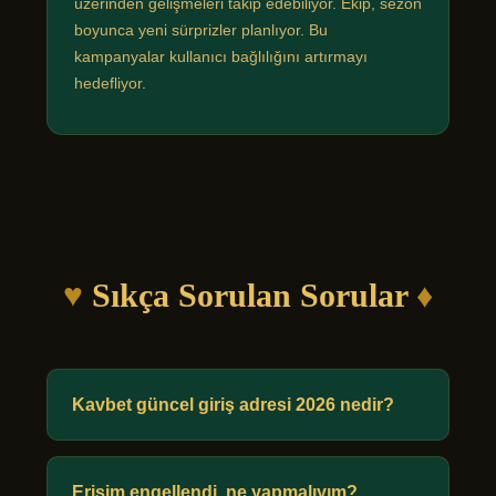
üzerinden gelişmeleri takip edebiliyor. Ekip, sezon
boyunca yeni sürprizler planlıyor. Bu
kampanyalar kullanıcı bağlılığını artırmayı
hedefliyor.
♥
Sıkça Sorulan Sorular
♦
Kavbet güncel giriş adresi 2026 nedir?
Erişim engellendi, ne yapmalıyım?