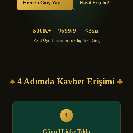
Hemen Giriş Yap →
Nasıl Erişilir?
500K+
%99.9
<3sn
Aktif Üye
Erişim Sürekliliği
Hızlı Giriş
♠
4 Adımda Kavbet Erişimi
♣
1
Güncel Linke Tıkla