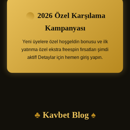
2026 Özel Karşılama
Kampanyası
Yeni üyelere özel hoşgeldin bonusu ve ilk
yatırıma özel ekstra freespin fırsatları şimdi
aktif! Detaylar için hemen giriş yapın.
♣
Kavbet Blog
♠