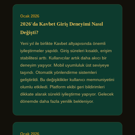
Ocak 2026
2026'da Kavbet Giriş Deneyimi Nasıl
Değişti?
Yeni yıl ile birlikte Kavbet altyapısında önemli
iyileştirmeler yapıldı. Giriş süreleri kısaldı, erişim
stabilitesi arttı. Kullanıcılar artık daha akıcı bir
deneyim yaşıyor. Mobil uyumluluk üst seviyeye
taşındı. Otomatik yönlendirme sistemleri
geliştirildi. Bu değişiklikler kullanıcı memnuniyetini
olumlu etkiledi. Platform ekibi geri bildirimleri
dikkate alarak sürekli iyileştirme yapıyor. Gelecek
dönemde daha fazla yenilik bekleniyor.
Ocak 2026