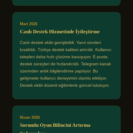
Mart 2026
Canlı Destek Hizmetinde İyileştirme
Canlı destek ekibi genişletildi. Yanıt süreleri
kısaltıldı. Türkçe destek kalitesi artırıldı. Kullanıcı
talepleri daha hızlı çözüme kavuşuyor. E-posta
destek süreçleri de hızlandırıldı. Telegram kanalı
üzerinden anlık bilgilendirme yapılıyor. Bu
gelişmeler kullanıcı deneyimini olumlu etkiliyor.
Destek ekibi düzenli eğitimlerle güncel tutuluyor.
Nisan 2026
Sorumlu Oyun Bilincini Artırma