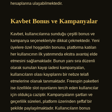
hesaplarına ulaşabilmektedir.
Kavbet Bonus ve Kampanyalar
Kavbet, kullanıcılarına sunduğu çeşitli bonus ve
kampanya seçenekleriyle dikkat çekmektedir. Yeni
üyelere özel hoşgeldin bonusu, platforma katılan
her kullanıcının ilk yatırımında ekstra avantaj elde
etmesini sağlamaktadır. Bunun yanı sıra düzenli
olarak sunulan kayıp iadesi kampanyaları,
kullanıcıların olası kayıplarını bir nebze telafi
etmelerine olanak tanımaktadır. Freespin paketleri
ise özellikle slot oyunlarını tercih eden kullanıcılar
için oldukça caziptir. Kampanyaların şartları ve
geçerlilik süreleri, platform üzerinden şeffaf bir
şekilde paylaşılmaktadır. Kullanıcıların bonus