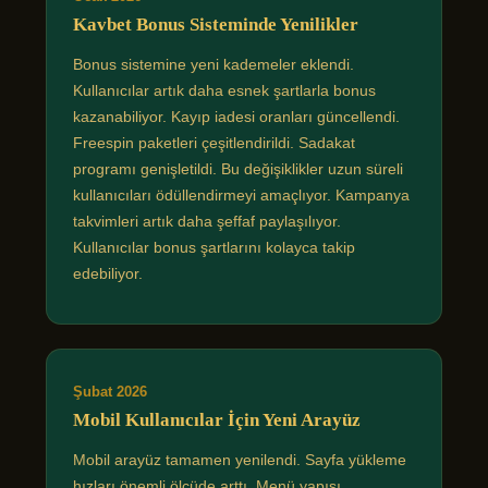
Kavbet Bonus Sisteminde Yenilikler
Bonus sistemine yeni kademeler eklendi.
Kullanıcılar artık daha esnek şartlarla bonus
kazanabiliyor. Kayıp iadesi oranları güncellendi.
Freespin paketleri çeşitlendirildi. Sadakat
programı genişletildi. Bu değişiklikler uzun süreli
kullanıcıları ödüllendirmeyi amaçlıyor. Kampanya
takvimleri artık daha şeffaf paylaşılıyor.
Kullanıcılar bonus şartlarını kolayca takip
edebiliyor.
Şubat 2026
Mobil Kullanıcılar İçin Yeni Arayüz
Mobil arayüz tamamen yenilendi. Sayfa yükleme
hızları önemli ölçüde arttı. Menü yapısı