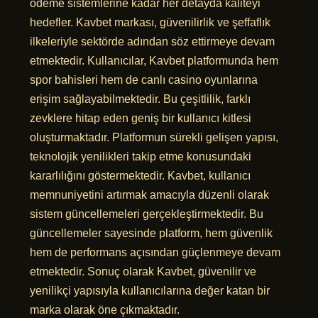
ödeme sistemlerine kadar her detayda kaliteyi
hedefler. Kavbet markası, güvenilirlik ve şeffaflık
ilkeleriyle sektörde adından söz ettirmeye devam
etmektedir. Kullanıcılar, Kavbet platformunda hem
spor bahisleri hem de canlı casino oyunlarına
erişim sağlayabilmektedir. Bu çeşitlilik, farklı
zevklere hitap eden geniş bir kullanıcı kitlesi
oluşturmaktadır. Platformun sürekli gelişen yapısı,
teknolojik yenilikleri takip etme konusundaki
kararlılığını göstermektedir. Kavbet, kullanıcı
memnuniyetini artırmak amacıyla düzenli olarak
sistem güncellemeleri gerçekleştirmektedir. Bu
güncellemeler sayesinde platform, hem güvenlik
hem de performans açısından güçlenmeye devam
etmektedir. Sonuç olarak Kavbet, güvenilir ve
yenilikçi yapısıyla kullanıcılarına değer katan bir
marka olarak öne çıkmaktadır.