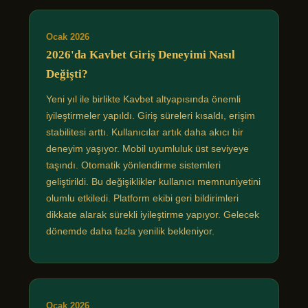
Ocak 2026
2026'da Kavbet Giriş Deneyimi Nasıl
Değişti?
Yeni yıl ile birlikte Kavbet altyapısında önemli
iyileştirmeler yapıldı. Giriş süreleri kısaldı, erişim
stabilitesi arttı. Kullanıcılar artık daha akıcı bir
deneyim yaşıyor. Mobil uyumluluk üst seviyeye
taşındı. Otomatik yönlendirme sistemleri
geliştirildi. Bu değişiklikler kullanıcı memnuniyetini
olumlu etkiledi. Platform ekibi geri bildirimleri
dikkate alarak sürekli iyileştirme yapıyor. Gelecek
dönemde daha fazla yenilik bekleniyor.
Ocak 2026