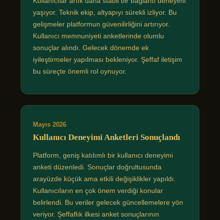
Kullanıcılar artık daha stabil bir bağlantı deneyimi
yaşıyor. Teknik ekip, altyapıyı sürekli izliyor. Bu
gelişmeler platformun güvenilirliğini artırıyor.
Kullanıcı memnuniyeti anketlerinde olumlu
sonuçlar alındı. Gelecek dönemde ek
iyileştirmeler yapılması bekleniyor. Şeffaf iletişim
bu süreçte önemli rol oynuyor.
Mayıs 2026
Kullanıcı Deneyimi Anketleri Sonuçlandı
Platform, geniş katılımlı bir kullanıcı deneyimi
anketi düzenledi. Sonuçlar doğrultusunda
arayüzde küçük ama etkili değişiklikler yapıldı.
Kullanıcıların en çok önem verdiği konular
belirlendi. Bu veriler gelecek güncellemelere yön
veriyor. Şeffaflık ilkesi anket sonuçlarının