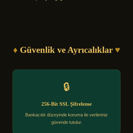
♦
Güvenlik ve Ayrıcalıklar
♥
🔒
256-Bit SSL Şifreleme
Bankacılık düzeyinde koruma ile verileriniz
güvende tutulur.