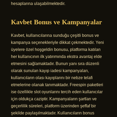
hesaplarına ulaşabilmektedir.
Kavbet Bonus ve Kampanyalar
Kavbet, kullanıcılarına sunduğu çeşitli bonus ve
kampanya seçenekleriyle dikkat çekmektedir. Yeni
üyelere özel hoşgeldin bonusu, platforma katılan
her kullanıcının ilk yatırımında ekstra avantaj elde
etmesini sağlamaktadır. Bunun yanı sıra düzenli
olarak sunulan kayıp iadesi kampanyaları,
kullanıcıların olası kayıplarını bir nebze telafi
etmelerine olanak tanımaktadır. Freespin paketleri
ise özellikle slot oyunlarını tercih eden kullanıcılar
için oldukça caziptir. Kampanyaların şartları ve
geçerlilik süreleri, platform üzerinden şeffaf bir
şekilde paylaşılmaktadır. Kullanıcıların bonus