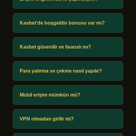
Kavbet'de hoşgeldin bonusu var mı?
Kavbet güvenilir ve lisanslı mı?
Para yatırma ve çekme nasıl yapılır?
Mobil erişim mümkün mü?
VPN olmadan girilir mi?