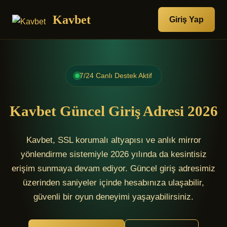
Kavbet
Giriş Yap
7/24 Canlı Destek Aktif
Kavbet Güncel Giriş Adresi 2026
Kavbet, SSL korumalı altyapısı ve anlık mirror
yönlendirme sistemiyle 2026 yılında da kesintisiz
erişim sunmaya devam ediyor. Güncel giriş adresimiz
üzerinden saniyeler içinde hesabınıza ulaşabilir,
güvenli bir oyun deneyimi yaşayabilirsiniz.