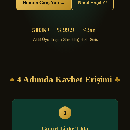
Hemen Giriş Yap →
Nasıl Erişilir?
500K+
%99.9
<3sn
Aktif Üye
Erişim Sürekliliği
Hızlı Giriş
♠
4 Adımda Kavbet Erişimi
♣
1
Güncel Linke Tıkla