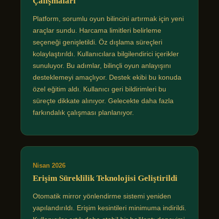
Çalışmaları
Platform, sorumlu oyun bilincini artırmak için yeni
araçlar sundu. Harcama limitleri belirleme
seçeneği genişletildi. Öz dışlama süreçleri
kolaylaştırıldı. Kullanıcılara bilgilendirici içerikler
sunuluyor. Bu adımlar, bilinçli oyun anlayışını
desteklemeyi amaçlıyor. Destek ekibi bu konuda
özel eğitim aldı. Kullanıcı geri bildirimleri bu
süreçte dikkate alınıyor. Gelecekte daha fazla
farkındalık çalışması planlanıyor.
Nisan 2026
Erişim Süreklilik Teknolojisi Geliştirildi
Otomatik mirror yönlendirme sistemi yeniden
yapılandırıldı. Erişim kesintileri minimuma indirildi.