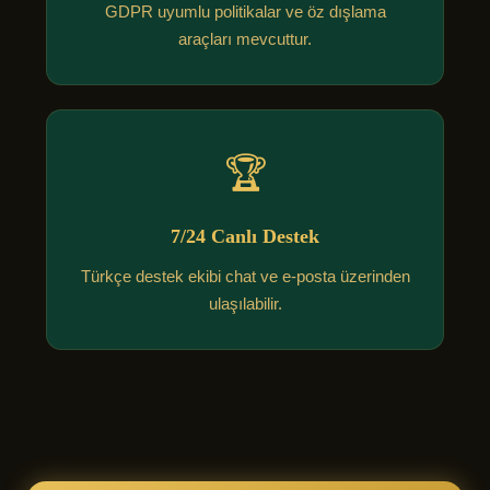
GDPR uyumlu politikalar ve öz dışlama
araçları mevcuttur.
🏆
7/24 Canlı Destek
Türkçe destek ekibi chat ve e-posta üzerinden
ulaşılabilir.