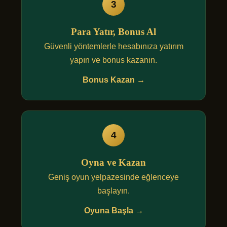
3
Para Yatır, Bonus Al
Güvenli yöntemlerle hesabınıza yatırım
yapın ve bonus kazanın.
Bonus Kazan →
4
Oyna ve Kazan
Geniş oyun yelpazesinde eğlenceye
başlayın.
Oyuna Başla →