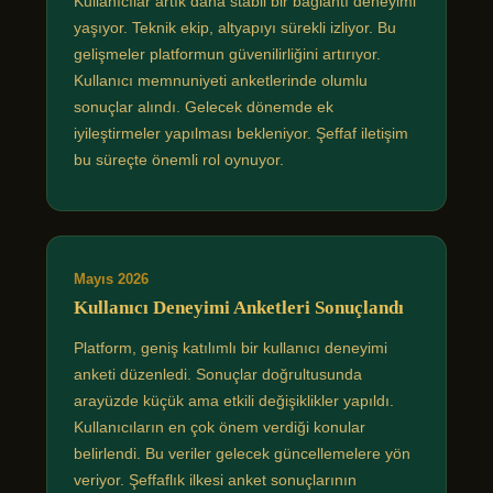
Kullanıcılar artık daha stabil bir bağlantı deneyimi
yaşıyor. Teknik ekip, altyapıyı sürekli izliyor. Bu
gelişmeler platformun güvenilirliğini artırıyor.
Kullanıcı memnuniyeti anketlerinde olumlu
sonuçlar alındı. Gelecek dönemde ek
iyileştirmeler yapılması bekleniyor. Şeffaf iletişim
bu süreçte önemli rol oynuyor.
Mayıs 2026
Kullanıcı Deneyimi Anketleri Sonuçlandı
Platform, geniş katılımlı bir kullanıcı deneyimi
anketi düzenledi. Sonuçlar doğrultusunda
arayüzde küçük ama etkili değişiklikler yapıldı.
Kullanıcıların en çok önem verdiği konular
belirlendi. Bu veriler gelecek güncellemelere yön
veriyor. Şeffaflık ilkesi anket sonuçlarının