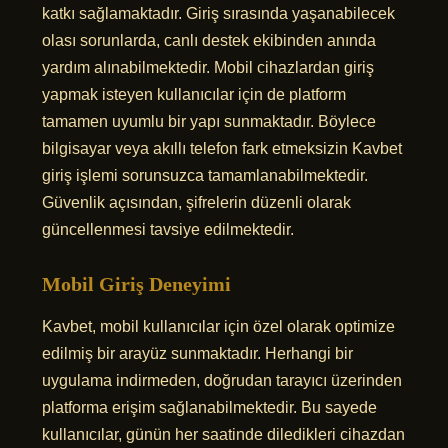
katkı sağlamaktadır. Giriş sırasında yaşanabilecek
olası sorunlarda, canlı destek ekibinden anında
yardım alınabilmektedir. Mobil cihazlardan giriş
yapmak isteyen kullanıcılar için de platform
tamamen uyumlu bir yapı sunmaktadır. Böylece
bilgisayar veya akıllı telefon fark etmeksizin Kavbet
giriş işlemi sorunsuzca tamamlanabilmektedir.
Güvenlik açısından, şifrelerin düzenli olarak
güncellenmesi tavsiye edilmektedir.
Mobil Giriş Deneyimi
Kavbet, mobil kullanıcılar için özel olarak optimize
edilmiş bir arayüz sunmaktadır. Herhangi bir
uygulama indirmeden, doğrudan tarayıcı üzerinden
platforma erişim sağlanabilmektedir. Bu sayede
kullanıcılar, günün her saatinde diledikleri cihazdan