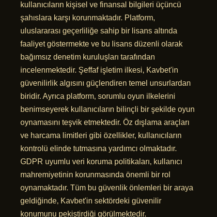
kullanıcıların kişisel ve finansal bilgileri üçüncü
şahıslara karşı korunmaktadır. Platform,
uluslararası geçerliliğe sahip bir lisans altında
faaliyet göstermekte ve bu lisans düzenli olarak
bağımsız denetim kuruluşları tarafından
incelenmektedir. Şeffaf işletim ilkesi, Kavbet'in
güvenilirlik algısını güçlendiren temel unsurlardan
biridir. Ayrıca platform, sorumlu oyun ilkelerini
benimseyerek kullanıcıların bilinçli bir şekilde oyun
oynamasını teşvik etmektedir. Öz dışlama araçları
ve harcama limitleri gibi özellikler, kullanıcıların
kontrolü elinde tutmasına yardımcı olmaktadır.
GDPR uyumlu veri koruma politikaları, kullanıcı
mahremiyetinin korunmasında önemli bir rol
oynamaktadır. Tüm bu güvenlik önlemleri bir araya
geldiğinde, Kavbet'in sektördeki güvenilir
konumunu pekiştirdiği görülmektedir.