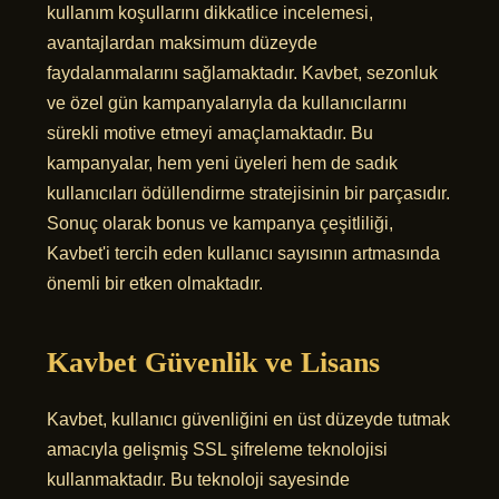
kullanım koşullarını dikkatlice incelemesi,
avantajlardan maksimum düzeyde
faydalanmalarını sağlamaktadır. Kavbet, sezonluk
ve özel gün kampanyalarıyla da kullanıcılarını
sürekli motive etmeyi amaçlamaktadır. Bu
kampanyalar, hem yeni üyeleri hem de sadık
kullanıcıları ödüllendirme stratejisinin bir parçasıdır.
Sonuç olarak bonus ve kampanya çeşitliliği,
Kavbet'i tercih eden kullanıcı sayısının artmasında
önemli bir etken olmaktadır.
Kavbet Güvenlik ve Lisans
Kavbet, kullanıcı güvenliğini en üst düzeyde tutmak
amacıyla gelişmiş SSL şifreleme teknolojisi
kullanmaktadır. Bu teknoloji sayesinde