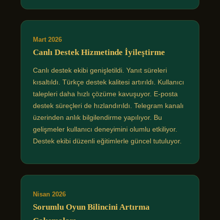
Mart 2026
Canlı Destek Hizmetinde İyileştirme
Canlı destek ekibi genişletildi. Yanıt süreleri
kısaltıldı. Türkçe destek kalitesi artırıldı. Kullanıcı
talepleri daha hızlı çözüme kavuşuyor. E-posta
destek süreçleri de hızlandırıldı. Telegram kanalı
üzerinden anlık bilgilendirme yapılıyor. Bu
gelişmeler kullanıcı deneyimini olumlu etkiliyor.
Destek ekibi düzenli eğitimlerle güncel tutuluyor.
Nisan 2026
Sorumlu Oyun Bilincini Artırma