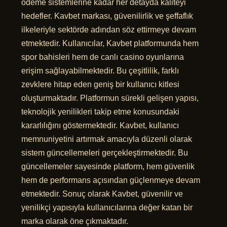
ödeme sistemlerine kadar her detayda kaliteyi
hedefler. Kavbet markası, güvenilirlik ve şeffaflık
ilkeleriyle sektörde adından söz ettirmeye devam
etmektedir. Kullanıcılar, Kavbet platformunda hem
spor bahisleri hem de canlı casino oyunlarına
erişim sağlayabilmektedir. Bu çeşitlilik, farklı
zevklere hitap eden geniş bir kullanıcı kitlesi
oluşturmaktadır. Platformun sürekli gelişen yapısı,
teknolojik yenilikleri takip etme konusundaki
kararlılığını göstermektedir. Kavbet, kullanıcı
memnuniyetini artırmak amacıyla düzenli olarak
sistem güncellemeleri gerçekleştirmektedir. Bu
güncellemeler sayesinde platform, hem güvenlik
hem de performans açısından güçlenmeye devam
etmektedir. Sonuç olarak Kavbet, güvenilir ve
yenilikçi yapısıyla kullanıcılarına değer katan bir
marka olarak öne çıkmaktadır.