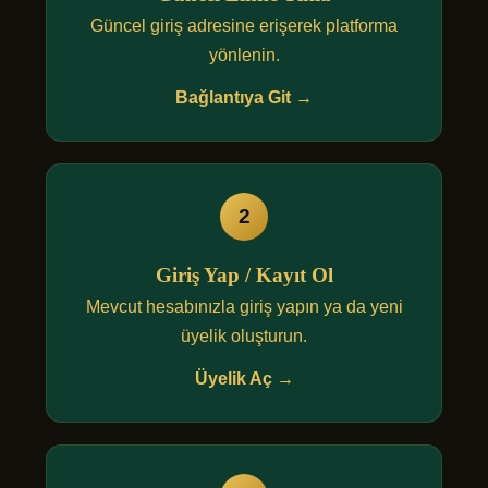
Güncel giriş adresine erişerek platforma
yönlenin.
Bağlantıya Git →
2
Giriş Yap / Kayıt Ol
Mevcut hesabınızla giriş yapın ya da yeni
üyelik oluşturun.
Üyelik Aç →