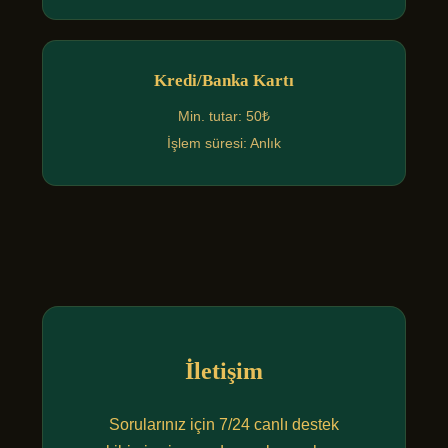
Kredi/Banka Kartı
Min. tutar: 50₺
İşlem süresi: Anlık
İletişim
Sorularınız için 7/24 canlı destek