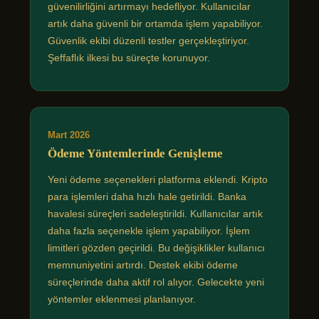
güvenilirliğini artırmayı hedefliyor. Kullanıcılar
artık daha güvenli bir ortamda işlem yapabiliyor.
Güvenlik ekibi düzenli testler gerçekleştiriyor.
Şeffaflık ilkesi bu süreçte korunuyor.
Mart 2026
Ödeme Yöntemlerinde Genişleme
Yeni ödeme seçenekleri platforma eklendi. Kripto
para işlemleri daha hızlı hale getirildi. Banka
havalesi süreçleri sadeleştirildi. Kullanıcılar artık
daha fazla seçenekle işlem yapabiliyor. İşlem
limitleri gözden geçirildi. Bu değişiklikler kullanıcı
memnuniyetini artırdı. Destek ekibi ödeme
süreçlerinde daha aktif rol alıyor. Gelecekte yeni
yöntemler eklenmesi planlanıyor.