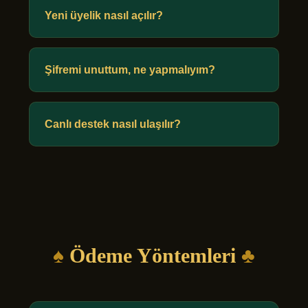
Yeni üyelik nasıl açılır?
Şifremi unuttum, ne yapmalıyım?
Canlı destek nasıl ulaşılır?
♠
Ödeme Yöntemleri
♣