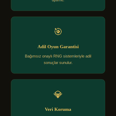
uptime.
🎯
Adil Oyun Garantisi
Bağımsız onaylı RNG sistemleriyle adil
sonuçlar sunulur.
💎
Veri Koruma