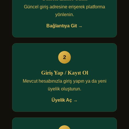
Güncel giriş adresine erişerek platforma
yönlenin.
Bağlantıya Git →
2
Giriş Yap / Kayıt Ol
Mevcut hesabınızla giriş yapın ya da yeni
üyelik oluşturun.
Üyelik Aç →