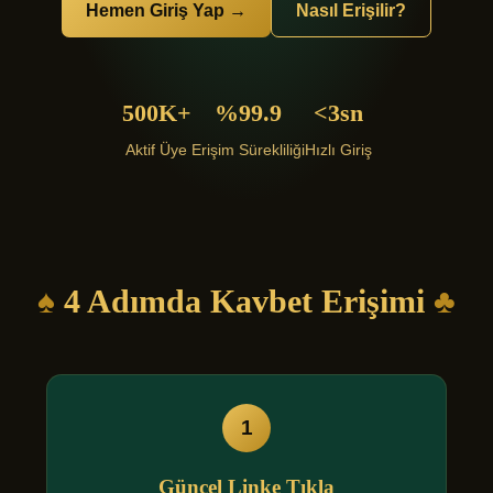
Hemen Giriş Yap →
Nasıl Erişilir?
500K+
%99.9
<3sn
Aktif Üye
Erişim Sürekliliği
Hızlı Giriş
♠
4 Adımda Kavbet Erişimi
♣
1
Güncel Linke Tıkla