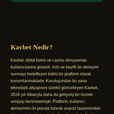
Kavbet Nedir?
Kavbet, dijital bahis ve casino dünyasında
kullanıcılarına güvenli, hızlı ve keyifli bir deneyim
sunmayı hedefleyen köklü bir platform olarak
konumlanmaktadır. Kuruluşundan bu yana
teknolojik altyapısını sürekli güncelleyen Kavbet,
2026 yılı itibarıyla daha da gelişmiş bir hizmet
anlayışı benimsemiştir. Platform, kullanıcı
deneyimini ön planda tutarak arayüz tasarımından