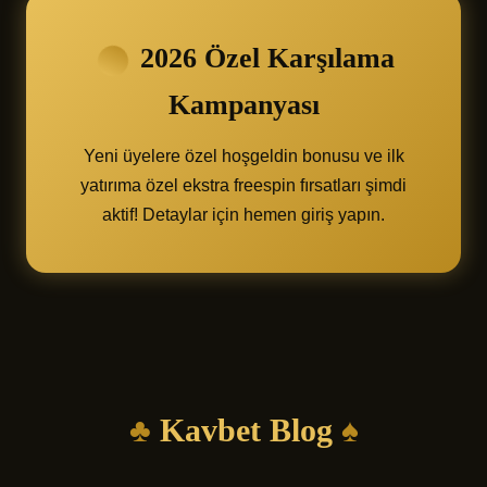
2026 Özel Karşılama
Kampanyası
Yeni üyelere özel hoşgeldin bonusu ve ilk
yatırıma özel ekstra freespin fırsatları şimdi
aktif! Detaylar için hemen giriş yapın.
♣
Kavbet Blog
♠