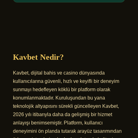
Kavbet Nedir?
Kavbet, dijital bahis ve casino dünyasında
kullanıcılarına güvenli, hızlı ve keyifli bir deneyim
sunmayı hedefleyen köklü bir platform olarak
konumlanmaktadır. Kuruluşundan bu yana
teknolojik altyapısını sürekli güncelleyen Kavbet,
2026 yılı itibarıyla daha da gelişmiş bir hizmet
anlayışı benimsemiştir. Platform, kullanıcı
deneyimini ön planda tutarak arayüz tasarımından