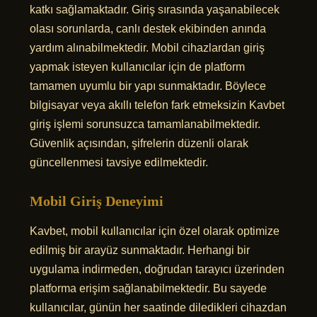
katkı sağlamaktadır. Giriş sırasında yaşanabilecek
olası sorunlarda, canlı destek ekibinden anında
yardım alınabilmektedir. Mobil cihazlardan giriş
yapmak isteyen kullanıcılar için de platform
tamamen uyumlu bir yapı sunmaktadır. Böylece
bilgisayar veya akıllı telefon fark etmeksizin Kavbet
giriş işlemi sorunsuzca tamamlanabilmektedir.
Güvenlik açısından, şifrelerin düzenli olarak
güncellenmesi tavsiye edilmektedir.
Mobil Giriş Deneyimi
Kavbet, mobil kullanıcılar için özel olarak optimize
edilmiş bir arayüz sunmaktadır. Herhangi bir
uygulama indirmeden, doğrudan tarayıcı üzerinden
platforma erişim sağlanabilmektedir. Bu sayede
kullanıcılar, günün her saatinde diledikleri cihazdan