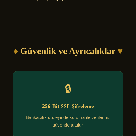
♦
Güvenlik ve Ayrıcalıklar
♥
🔒
256-Bit SSL Şifreleme
Bankacılık düzeyinde koruma ile verileriniz
güvende tutulur.