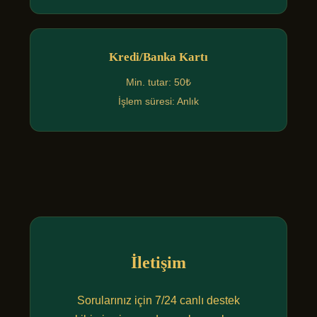
Kredi/Banka Kartı
Min. tutar: 50₺
İşlem süresi: Anlık
İletişim
Sorularınız için 7/24 canlı destek