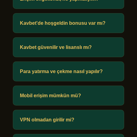
Kavbet'de hoşgeldin bonusu var mı?
Kavbet güvenilir ve lisanslı mı?
Para yatırma ve çekme nasıl yapılır?
Mobil erişim mümkün mü?
VPN olmadan girilir mi?