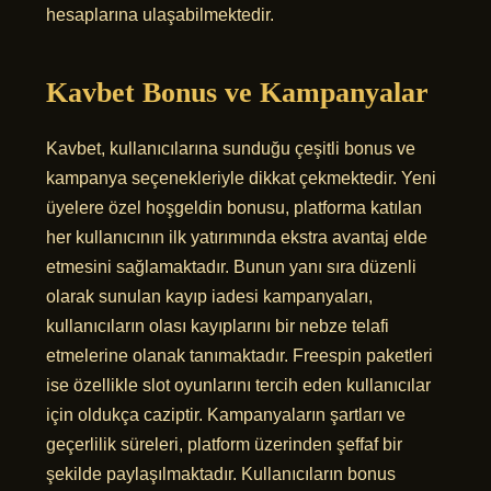
hesaplarına ulaşabilmektedir.
Kavbet Bonus ve Kampanyalar
Kavbet, kullanıcılarına sunduğu çeşitli bonus ve
kampanya seçenekleriyle dikkat çekmektedir. Yeni
üyelere özel hoşgeldin bonusu, platforma katılan
her kullanıcının ilk yatırımında ekstra avantaj elde
etmesini sağlamaktadır. Bunun yanı sıra düzenli
olarak sunulan kayıp iadesi kampanyaları,
kullanıcıların olası kayıplarını bir nebze telafi
etmelerine olanak tanımaktadır. Freespin paketleri
ise özellikle slot oyunlarını tercih eden kullanıcılar
için oldukça caziptir. Kampanyaların şartları ve
geçerlilik süreleri, platform üzerinden şeffaf bir
şekilde paylaşılmaktadır. Kullanıcıların bonus