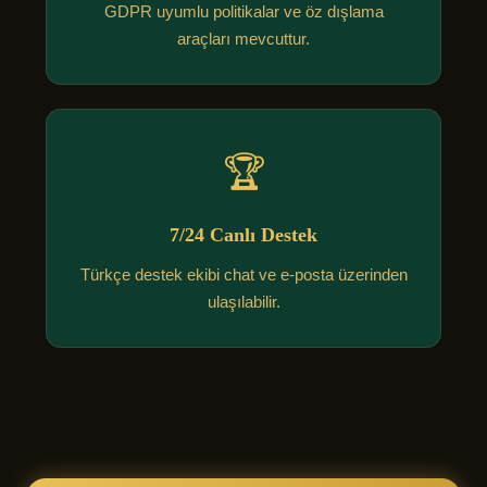
GDPR uyumlu politikalar ve öz dışlama
araçları mevcuttur.
🏆
7/24 Canlı Destek
Türkçe destek ekibi chat ve e-posta üzerinden
ulaşılabilir.