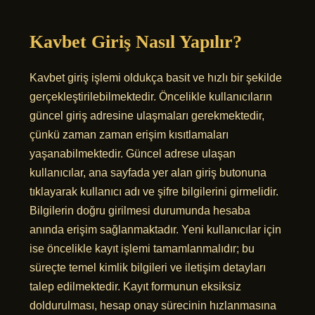
Kavbet Giriş Nasıl Yapılır?
Kavbet giriş işlemi oldukça basit ve hızlı bir şekilde
gerçekleştirilebilmektedir. Öncelikle kullanıcıların
güncel giriş adresine ulaşmaları gerekmektedir,
çünkü zaman zaman erişim kısıtlamaları
yaşanabilmektedir. Güncel adrese ulaşan
kullanıcılar, ana sayfada yer alan giriş butonuna
tıklayarak kullanıcı adı ve şifre bilgilerini girmelidir.
Bilgilerin doğru girilmesi durumunda hesaba
anında erişim sağlanmaktadır. Yeni kullanıcılar için
ise öncelikle kayıt işlemi tamamlanmalıdır; bu
süreçte temel kimlik bilgileri ve iletişim detayları
talep edilmektedir. Kayıt formunun eksiksiz
doldurulması, hesap onay sürecinin hızlanmasına