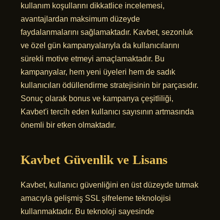
kullanım koşullarını dikkatlice incelemesi,
avantajlardan maksimum düzeyde
faydalanmalarını sağlamaktadır. Kavbet, sezonluk
ve özel gün kampanyalarıyla da kullanıcılarını
sürekli motive etmeyi amaçlamaktadır. Bu
kampanyalar, hem yeni üyeleri hem de sadık
kullanıcıları ödüllendirme stratejisinin bir parçasıdır.
Sonuç olarak bonus ve kampanya çeşitliliği,
Kavbet'i tercih eden kullanıcı sayısının artmasında
önemli bir etken olmaktadır.
Kavbet Güvenlik ve Lisans
Kavbet, kullanıcı güvenliğini en üst düzeyde tutmak
amacıyla gelişmiş SSL şifreleme teknolojisi
kullanmaktadır. Bu teknoloji sayesinde