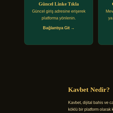
Güncel Linke Tıkla
Güncel giriş adresine erişerek
Mevc
platforma yönlenin.
ya
Bağlantıya Git →
Kavbet Nedir?
Kavbet, dijital bahis ve 
köklü bir platform olara