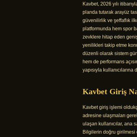
Kavbet, 2026 yılı itibarıy
planda tutarak arayüz ta
güvenilirlik ve şeffaflık 
platformunda hem spor bah
zevklere hitap eden geniş 
yenilikleri takip etme ko
düzenli olarak sistem gü
hem de performans açısın
yapısıyla kullanıcılarına
Kavbet Giriş Na
Kavbet giriş işlemi oldukç
adresine ulaşmaları gere
ulaşan kullanıcılar, ana sa
Bilgilerin doğru girilmes