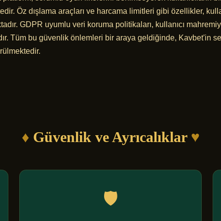
ir. Öz dışlama araçları ve harcama limitleri gibi özellikler, kull
tadır. GDPR uyumlu veri koruma politikaları, kullanıcı mahremi
ır. Tüm bu güvenlik önlemleri bir araya geldiğinde, Kavbet'in se
rülmektedir.
♦
Güvenlik ve Ayrıcalıklar
♥
🛡️