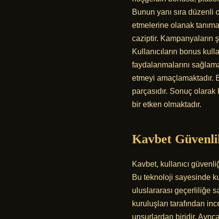
Bunun yanı sıra düzenli ol
etmelerine olanak tanımakt
caziptir. Kampanyaların şa
Kullanıcıların bonus kul
faydalanmalarını sağlamak
etmeyi amaçlamaktadır. Bu
parçasıdır. Sonuç olarak 
bir etken olmaktadır.
Kavbet Güvenli
Kavbet, kullanıcı güvenli
Bu teknoloji sayesinde kul
uluslararası geçerliliğe 
kuruluşları tarafından inc
unsurlardan biridir. Ayrıc