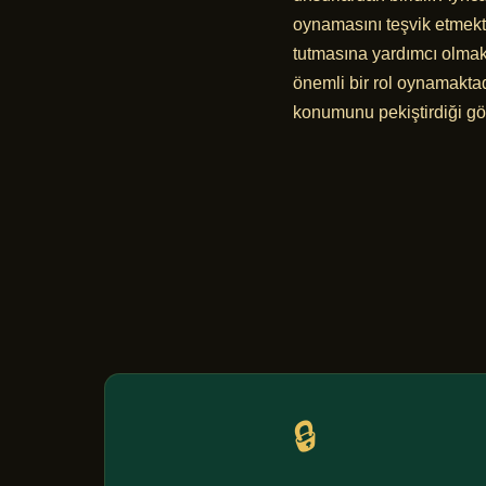
oynamasını teşvik etmekted
tutmasına yardımcı olmak
önemli bir rol oynamaktad
konumunu pekiştirdiği gö
🔒