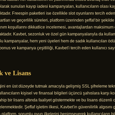
arak sunulan kayıp iadesi kampanyaları, kullanıcıların olası kayı
adır. Freespin paketleri ise özellikle slot oyunlarını tercih eden
rtları ve geçerlilik süreleri, platform üzerinden şeffaf bir şekild
lanım koşullarını dikkatlice incelemesi, avantajlardan maksimu
tadır. Kavbet, sezonluk ve özel gün kampanyalarıyla da kullanıc
 kampanyalar, hem yeni üyeleri hem de sadık kullanıcıları ödüll
bonus ve kampanya çeşitliliği, Kavbet'i tercih eden kullanıcı sa
k ve Lisans
ğini en üst düzeyde tutmak amacıyla gelişmiş SSL şifreleme tekn
lanıcıların kişisel ve finansal bilgileri üçüncü şahıslara karşı k
sahip bir lisans altında faaliyet göstermekte ve bu lisans düzenl
elenmektedir. Şeffaf işletim ilkesi, Kavbet'in güvenilirlik algısın
a platform, sorumlu oyun ilkelerini benimseyerek kullanıcıların bil