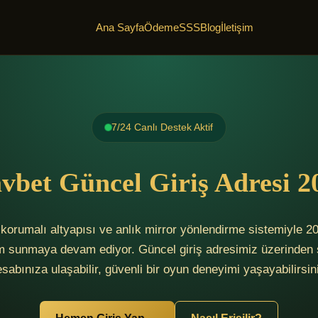
Ana Sayfa
Ödeme
SSS
Blog
İletişim
7/24 Canlı Destek Aktif
vbet Güncel Giriş Adresi 2
korumalı altyapısı ve anlık mirror yönlendirme sistemiyle 20
im sunmaya devam ediyor. Güncel giriş adresimiz üzerinden 
sabınıza ulaşabilir, güvenli bir oyun deneyimi yaşayabilirsin