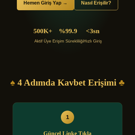
Hemen Giriş Yap →
Nasıl Erişilir?
500K+
%99.9
<3sn
Aktif Üye
Erişim Sürekliliği
Hızlı Giriş
♠
4 Adımda Kavbet Erişimi
♣
1
Güncel Linke Tıkla