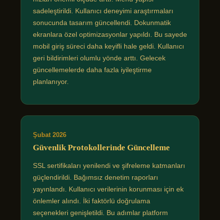
sadeleştirildi. Kullanıcı deneyimi araştırmaları
sonucunda tasarım güncellendi. Dokunmatik
ekranlara özel optimizasyonlar yapıldı. Bu sayede
mobil giriş süreci daha keyifli hale geldi. Kullanıcı
geri bildirimleri olumlu yönde arttı. Gelecek
güncellemelerde daha fazla iyileştirme
planlanıyor.
Şubat 2026
Güvenlik Protokollerinde Güncelleme
SSL sertifikaları yenilendi ve şifreleme katmanları
güçlendirildi. Bağımsız denetim raporları
yayınlandı. Kullanıcı verilerinin korunması için ek
önlemler alındı. İki faktörlü doğrulama
seçenekleri genişletildi. Bu adımlar platform