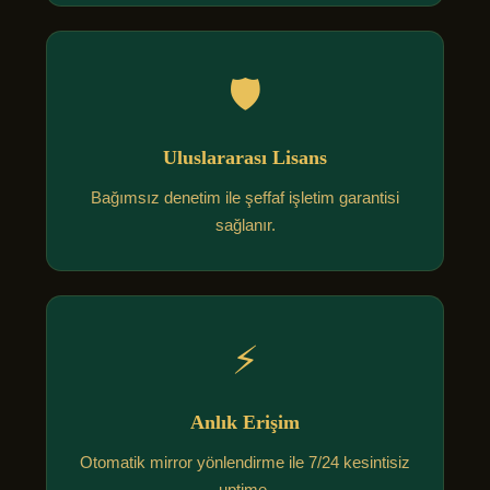
🛡️
Uluslararası Lisans
Bağımsız denetim ile şeffaf işletim garantisi
sağlanır.
⚡
Anlık Erişim
Otomatik mirror yönlendirme ile 7/24 kesintisiz