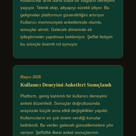
Kullanıcılar artık daha stabil bir bağlantı deneyimi
yaşıyor. Teknik ekip, altyapıyı sürekli izliyor. Bu
gelişmeler platformun güvenilirliğini artırıyor.
Kullanıcı memnuniyeti anketlerinde olumlu
sonuçlar alındı. Gelecek dönemde ek
iyileştirmeler yapılması bekleniyor. Şeffaf iletişim
bu süreçte önemli rol oynuyor.
Mayıs 2026
Kullanıcı Deneyimi Anketleri Sonuçlandı
Platform, geniş katılımlı bir kullanıcı deneyimi
anketi düzenledi. Sonuçlar doğrultusunda
arayüzde küçük ama etkili değişiklikler yapıldı.
Kullanıcıların en çok önem verdiği konular
belirlendi. Bu veriler gelecek güncellemelere yön
veriyor. Şeffaflık ilkesi anket sonuçlarının