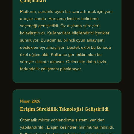
Çalışmaları
Platform, sorumlu oyun bilincini artırmak için yeni
araçlar sundu. Harcama limitleri belirleme
seçeneği genişletildi. Öz dışlama süreçleri
kolaylaştırıldı. Kullanıcılara bilgilendirici içerikler
sunuluyor. Bu adımlar, bilinçli oyun anlayışını
desteklemeyi amaçlıyor. Destek ekibi bu konuda
özel eğitim aldı. Kullanıcı geri bildirimleri bu
süreçte dikkate alınıyor. Gelecekte daha fazla
farkındalık çalışması planlanıyor.
Nisan 2026
Erişim Süreklilik Teknolojisi Geliştirildi
Otomatik mirror yönlendirme sistemi yeniden
yapılandırıldı. Erişim kesintileri minimuma indirildi.