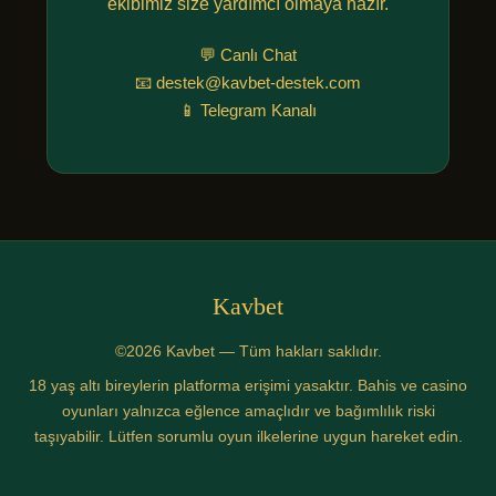
ekibimiz size yardımcı olmaya hazır.
💬 Canlı Chat
📧 destek@kavbet-destek.com
📱 Telegram Kanalı
Kavbet
©2026 Kavbet — Tüm hakları saklıdır.
18 yaş altı bireylerin platforma erişimi yasaktır. Bahis ve casino
oyunları yalnızca eğlence amaçlıdır ve bağımlılık riski
taşıyabilir. Lütfen sorumlu oyun ilkelerine uygun hareket edin.