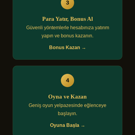
3
Para Yatır, Bonus Al
Güvenli yöntemlerle hesabınıza yatırım
yapın ve bonus kazanın.
Bonus Kazan →
4
Oyna ve Kazan
Geniş oyun yelpazesinde eğlenceye
başlayın.
Oyuna Başla →