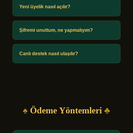
Yeni üyelik nasıl açılır?
Şifremi unuttum, ne yapmalıyım?
Canlı destek nasıl ulaşılır?
♠
Ödeme Yöntemleri
♣