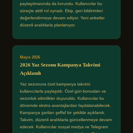
paylaşılmasında da korundu. Kullanıcılar bu
süreçte aktif rol oynadı. Ekip, geri bildirimleri
değerlendirmeye devam ediyor. Yeni anketler
düzenli aralıklarla planlanıyor.
Mayıs 2026
2026 Yaz Sezonu Kampanya Takvimi
Açıklandı
Yaz sezonuna özel kampanya takvimi
kullanıcılarla paylaşıldı. Özel gün bonusları ve
sezonluk etkinlikler duyuruldu. Kullanıcılar bu
dönemde ekstra avantajlardan faydalanabilecek.
Kampanya şartları şeffaf bir şekilde açıklandı.
Takvim, düzenli aralıklarla güncellenmeye devam
edecek. Kullanıcılar sosyal medya ve Telegram