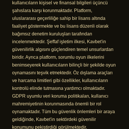
kullanıcıların kişisel ve finansal bilgileri üçüncü
şahıslara karşı korunmaktadır. Platform,
uluslararası geçerliliğe sahip bir lisans altında
faaliyet göstermekte ve bu lisans düzenli olarak
bağımsız denetim kuruluşları tarafından
incelenmektedir. Şeffaf işletim ilkesi, Kavbet'in
güvenilirlik algısını güçlendiren temel unsurlardan
biridir. Ayrıca platform, sorumlu oyun ilkelerini
benimseyerek kullanıcıların bilinçli bir şekilde oyun
oynamasını teşvik etmektedir. Öz dışlama araçları
ve harcama limitleri gibi özellikler, kullanıcıların
kontrolü elinde tutmasına yardımcı olmaktadır.
GDPR uyumlu veri koruma politikaları, kullanıcı
mahremiyetinin korunmasında önemli bir rol
oynamaktadır. Tüm bu güvenlik önlemleri bir araya
geldiğinde, Kavbet'in sektördeki güvenilir
konumunu pekiştirdiği görülmektedir.