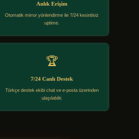
Anlık Erişim
Otomatik mirror yönlendirme ile 7/24 kesintisiz
uptime.
🏆
7/24 Canlı Destek
Türkçe destek ekibi chat ve e-posta üzerinden
ulaşılabilir.