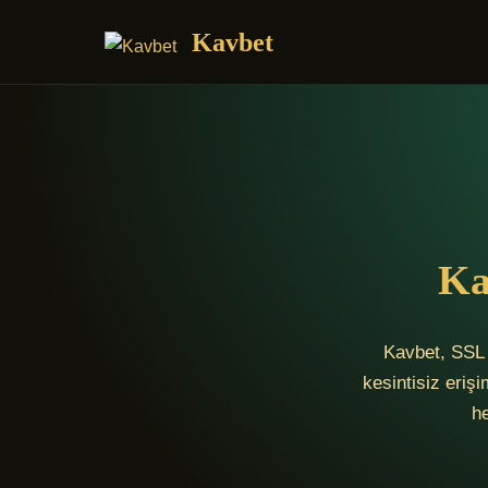
Kavbet
Ka
Kavbet, SSL 
kesintisiz eriş
he