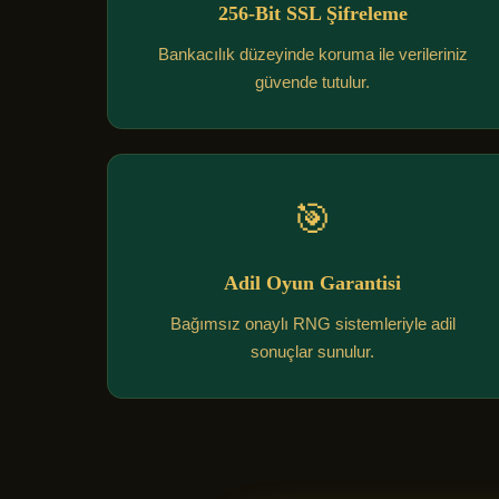
256-Bit SSL Şifreleme
Bankacılık düzeyinde koruma ile verileriniz
güvende tutulur.
🎯
Adil Oyun Garantisi
Bağımsız onaylı RNG sistemleriyle adil
sonuçlar sunulur.