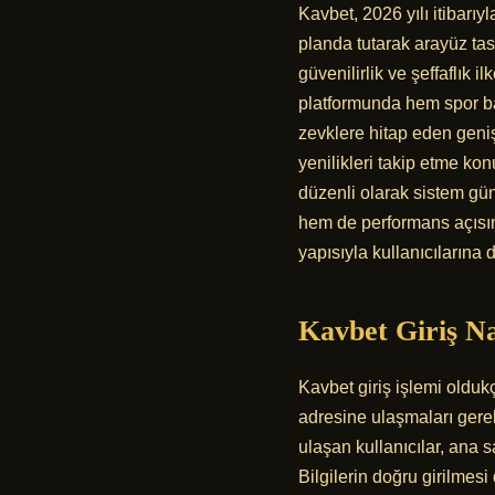
Kavbet, 2026 yılı itibarıy
planda tutarak arayüz ta
güvenilirlik ve şeffaflık 
platformunda hem spor bah
zevklere hitap eden geniş 
yenilikleri takip etme ko
düzenli olarak sistem gü
hem de performans açısın
yapısıyla kullanıcılarına
Kavbet Giriş Na
Kavbet giriş işlemi oldukç
adresine ulaşmaları gere
ulaşan kullanıcılar, ana sa
Bilgilerin doğru girilmes