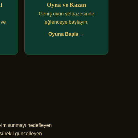
l
Oyna ve Kazan
Geniş oyun yelpazesinde
 ve
eğlenceye başlayın.
Oyuna Başla →
eneyim sunmayı hedefleyen
 sürekli güncelleyen