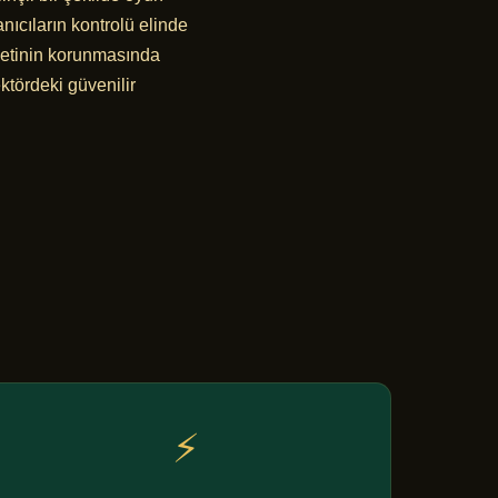
anıcıların kontrolü elinde
yetinin korunmasında
ktördeki güvenilir
⚡