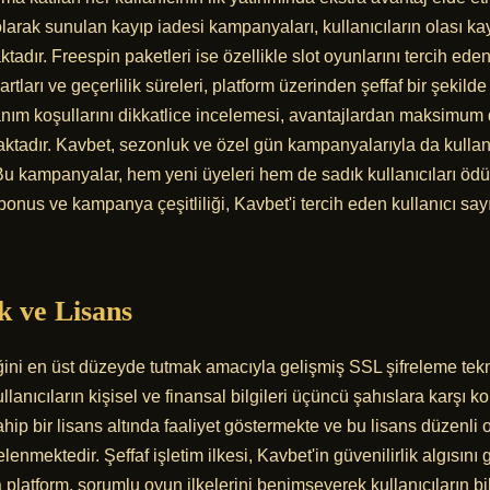
arak sunulan kayıp iadesi kampanyaları, kullanıcıların olası kayı
adır. Freespin paketleri ise özellikle slot oyunlarını tercih eden
rtları ve geçerlilik süreleri, platform üzerinden şeffaf bir şekild
lanım koşullarını dikkatlice incelemesi, avantajlardan maksimu
tadır. Kavbet, sezonluk ve özel gün kampanyalarıyla da kullanıc
 kampanyalar, hem yeni üyeleri hem de sadık kullanıcıları ödüll
bonus ve kampanya çeşitliliği, Kavbet'i tercih eden kullanıcı sa
k ve Lisans
ğini en üst düzeyde tutmak amacıyla gelişmiş SSL şifreleme tekn
lanıcıların kişisel ve finansal bilgileri üçüncü şahıslara karşı k
sahip bir lisans altında faaliyet göstermekte ve bu lisans düzenl
elenmektedir. Şeffaf işletim ilkesi, Kavbet'in güvenilirlik algısın
a platform, sorumlu oyun ilkelerini benimseyerek kullanıcıların bil