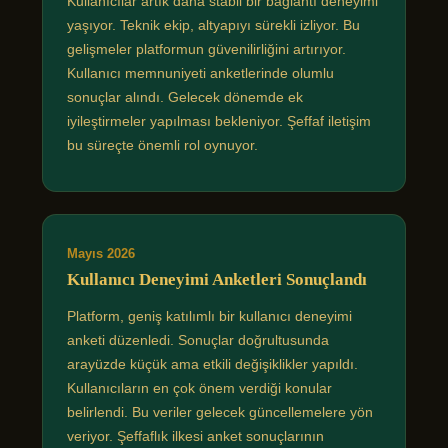
Kullanıcılar artık daha stabil bir bağlantı deneyimi
yaşıyor. Teknik ekip, altyapıyı sürekli izliyor. Bu
gelişmeler platformun güvenilirliğini artırıyor.
Kullanıcı memnuniyeti anketlerinde olumlu
sonuçlar alındı. Gelecek dönemde ek
iyileştirmeler yapılması bekleniyor. Şeffaf iletişim
bu süreçte önemli rol oynuyor.
Mayıs 2026
Kullanıcı Deneyimi Anketleri Sonuçlandı
Platform, geniş katılımlı bir kullanıcı deneyimi
anketi düzenledi. Sonuçlar doğrultusunda
arayüzde küçük ama etkili değişiklikler yapıldı.
Kullanıcıların en çok önem verdiği konular
belirlendi. Bu veriler gelecek güncellemelere yön
veriyor. Şeffaflık ilkesi anket sonuçlarının