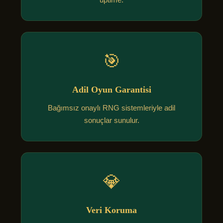
uptime.
🎯
Adil Oyun Garantisi
Bağımsız onaylı RNG sistemleriyle adil
sonuçlar sunulur.
💎
Veri Koruma