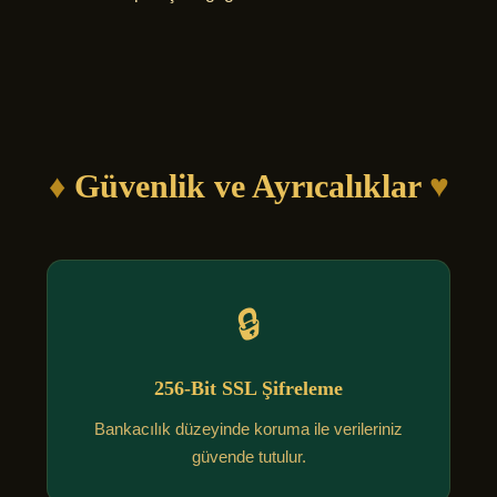
♦
Güvenlik ve Ayrıcalıklar
♥
🔒
256-Bit SSL Şifreleme
Bankacılık düzeyinde koruma ile verileriniz
güvende tutulur.