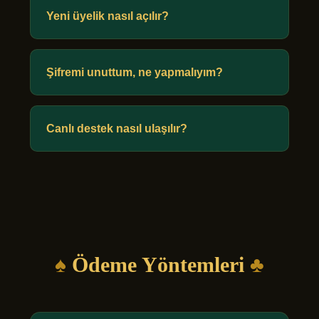
Yeni üyelik nasıl açılır?
Şifremi unuttum, ne yapmalıyım?
Canlı destek nasıl ulaşılır?
♠
Ödeme Yöntemleri
♣