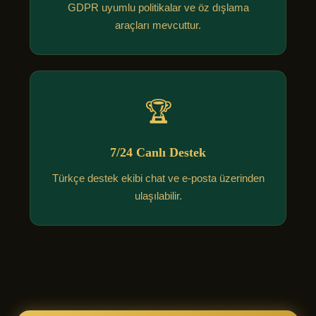
GDPR uyumlu politikalar ve öz dışlama
araçları mevcuttur.
🏆
7/24 Canlı Destek
Türkçe destek ekibi chat ve e-posta üzerinden
ulaşılabilir.