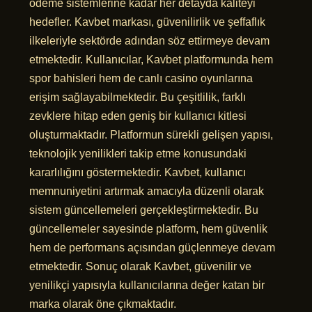
ödeme sistemlerine kadar her detayda kaliteyi
hedefler. Kavbet markası, güvenilirlik ve şeffaflık
ilkeleriyle sektörde adından söz ettirmeye devam
etmektedir. Kullanıcılar, Kavbet platformunda hem
spor bahisleri hem de canlı casino oyunlarına
erişim sağlayabilmektedir. Bu çeşitlilik, farklı
zevklere hitap eden geniş bir kullanıcı kitlesi
oluşturmaktadır. Platformun sürekli gelişen yapısı,
teknolojik yenilikleri takip etme konusundaki
kararlılığını göstermektedir. Kavbet, kullanıcı
memnuniyetini artırmak amacıyla düzenli olarak
sistem güncellemeleri gerçekleştirmektedir. Bu
güncellemeler sayesinde platform, hem güvenlik
hem de performans açısından güçlenmeye devam
etmektedir. Sonuç olarak Kavbet, güvenilir ve
yenilikçi yapısıyla kullanıcılarına değer katan bir
marka olarak öne çıkmaktadır.