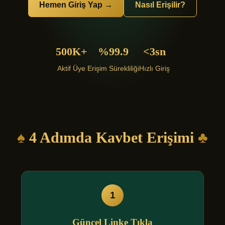
Hemen Giriş Yap →
Nasıl Erişilir?
500K+
%99.9
<3sn
Aktif Üye
Erişim Sürekliliği
Hızlı Giriş
♠
4 Adımda Kavbet Erişimi
♣
1
Güncel Linke Tıkla