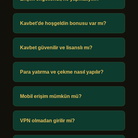
Kavbet'de hoşgeldin bonusu var mı?
Kavbet güvenilir ve lisanslı mı?
Para yatırma ve çekme nasıl yapılır?
Mobil erişim mümkün mü?
VPN olmadan girilir mi?