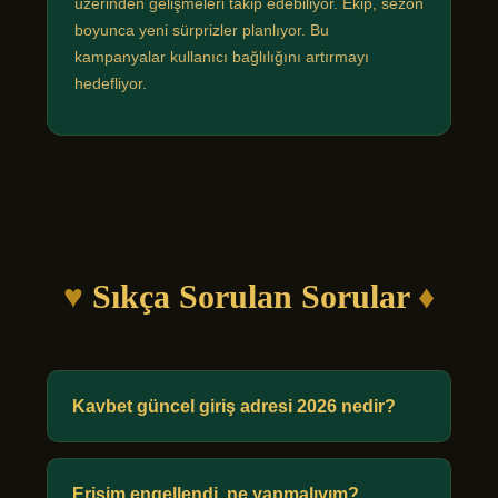
üzerinden gelişmeleri takip edebiliyor. Ekip, sezon
boyunca yeni sürprizler planlıyor. Bu
kampanyalar kullanıcı bağlılığını artırmayı
hedefliyor.
♥
Sıkça Sorulan Sorular
♦
Kavbet güncel giriş adresi 2026 nedir?
Erişim engellendi, ne yapmalıyım?