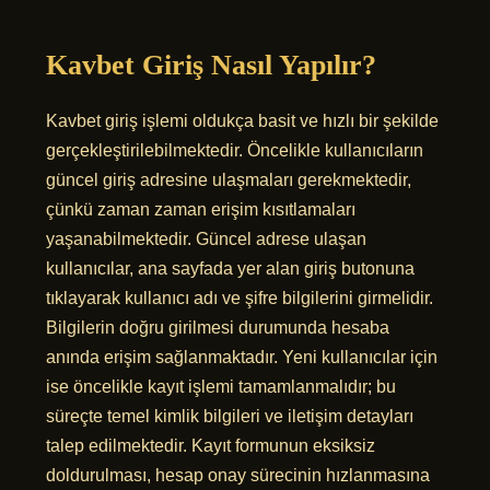
Kavbet Giriş Nasıl Yapılır?
Kavbet giriş işlemi oldukça basit ve hızlı bir şekilde
gerçekleştirilebilmektedir. Öncelikle kullanıcıların
güncel giriş adresine ulaşmaları gerekmektedir,
çünkü zaman zaman erişim kısıtlamaları
yaşanabilmektedir. Güncel adrese ulaşan
kullanıcılar, ana sayfada yer alan giriş butonuna
tıklayarak kullanıcı adı ve şifre bilgilerini girmelidir.
Bilgilerin doğru girilmesi durumunda hesaba
anında erişim sağlanmaktadır. Yeni kullanıcılar için
ise öncelikle kayıt işlemi tamamlanmalıdır; bu
süreçte temel kimlik bilgileri ve iletişim detayları
talep edilmektedir. Kayıt formunun eksiksiz
doldurulması, hesap onay sürecinin hızlanmasına