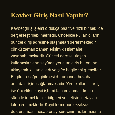
Kavbet Giriş Nasıl Yapılır?
Kavbet giriş işlemi oldukça basit ve hızlı bir şekilde
gerçekleştirilebilmektedir. Öncelikle kullanıcıların
güncel giriş adresine ulaşmaları gerekmektedir,
çünkü zaman zaman erişim kısıtlamaları
yaşanabilmektedir. Güncel adrese ulaşan
kullanıcılar, ana sayfada yer alan giriş butonuna
tıklayarak kullanıcı adı ve şifre bilgilerini girmelidir.
Bilgilerin doğru girilmesi durumunda hesaba
anında erişim sağlanmaktadır. Yeni kullanıcılar için
ise öncelikle kayıt işlemi tamamlanmalıdır; bu
süreçte temel kimlik bilgileri ve iletişim detayları
talep edilmektedir. Kayıt formunun eksiksiz
doldurulması, hesap onay sürecinin hızlanmasına