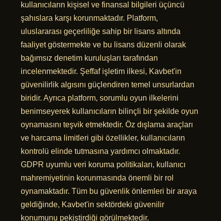
kullanıcıların kişisel ve finansal bilgileri üçüncü
şahıslara karşı korunmaktadır. Platform,
uluslararası geçerliliğe sahip bir lisans altında
faaliyet göstermekte ve bu lisans düzenli olarak
bağımsız denetim kuruluşları tarafından
incelenmektedir. Şeffaf işletim ilkesi, Kavbet'in
güvenilirlik algısını güçlendiren temel unsurlardan
biridir. Ayrıca platform, sorumlu oyun ilkelerini
benimseyerek kullanıcıların bilinçli bir şekilde oyun
oynamasını teşvik etmektedir. Öz dışlama araçları
ve harcama limitleri gibi özellikler, kullanıcıların
kontrolü elinde tutmasına yardımcı olmaktadır.
GDPR uyumlu veri koruma politikaları, kullanıcı
mahremiyetinin korunmasında önemli bir rol
oynamaktadır. Tüm bu güvenlik önlemleri bir araya
geldiğinde, Kavbet'in sektördeki güvenilir
konumunu pekiştirdiği görülmektedir.