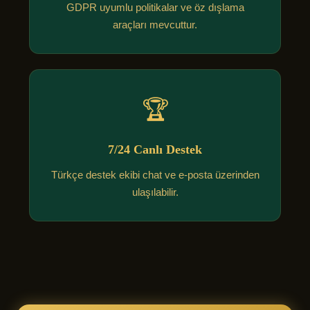
GDPR uyumlu politikalar ve öz dışlama
araçları mevcuttur.
🏆
7/24 Canlı Destek
Türkçe destek ekibi chat ve e-posta üzerinden
ulaşılabilir.