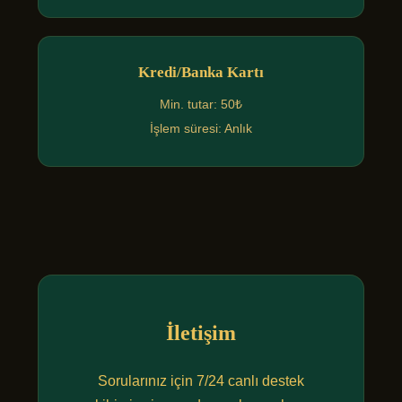
Kredi/Banka Kartı
Min. tutar: 50₺
İşlem süresi: Anlık
İletişim
Sorularınız için 7/24 canlı destek