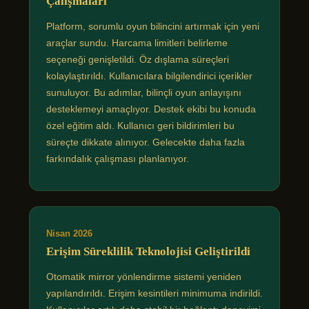
Çalışmaları
Platform, sorumlu oyun bilincini artırmak için yeni
araçlar sundu. Harcama limitleri belirleme
seçeneği genişletildi. Öz dışlama süreçleri
kolaylaştırıldı. Kullanıcılara bilgilendirici içerikler
sunuluyor. Bu adımlar, bilinçli oyun anlayışını
desteklemeyi amaçlıyor. Destek ekibi bu konuda
özel eğitim aldı. Kullanıcı geri bildirimleri bu
süreçte dikkate alınıyor. Gelecekte daha fazla
farkındalık çalışması planlanıyor.
Nisan 2026
Erişim Süreklilik Teknolojisi Geliştirildi
Otomatik mirror yönlendirme sistemi yeniden
yapılandırıldı. Erişim kesintileri minimuma indirildi.