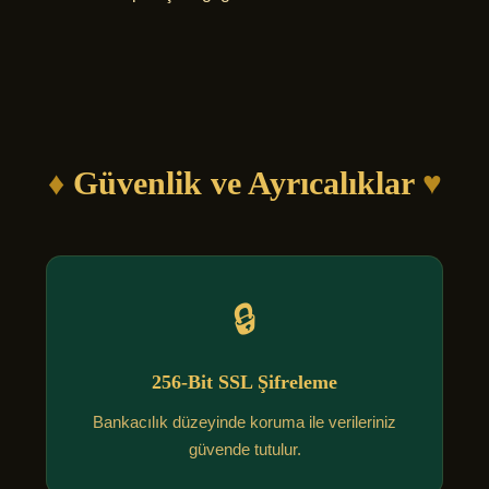
♦
Güvenlik ve Ayrıcalıklar
♥
🔒
256-Bit SSL Şifreleme
Bankacılık düzeyinde koruma ile verileriniz
güvende tutulur.