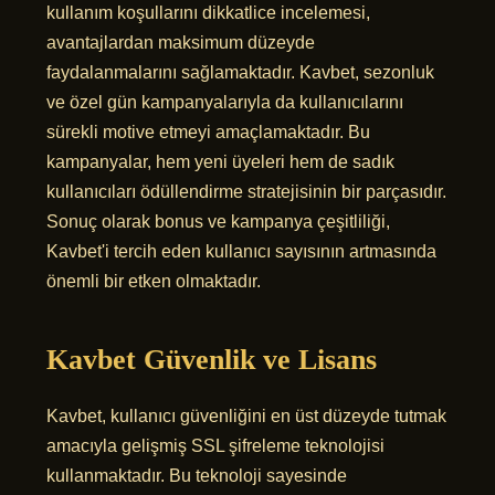
kullanım koşullarını dikkatlice incelemesi,
avantajlardan maksimum düzeyde
faydalanmalarını sağlamaktadır. Kavbet, sezonluk
ve özel gün kampanyalarıyla da kullanıcılarını
sürekli motive etmeyi amaçlamaktadır. Bu
kampanyalar, hem yeni üyeleri hem de sadık
kullanıcıları ödüllendirme stratejisinin bir parçasıdır.
Sonuç olarak bonus ve kampanya çeşitliliği,
Kavbet'i tercih eden kullanıcı sayısının artmasında
önemli bir etken olmaktadır.
Kavbet Güvenlik ve Lisans
Kavbet, kullanıcı güvenliğini en üst düzeyde tutmak
amacıyla gelişmiş SSL şifreleme teknolojisi
kullanmaktadır. Bu teknoloji sayesinde