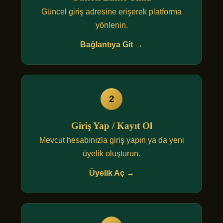
Güncel giriş adresine erişerek platforma
yönlenin.
Bağlantıya Git →
2
Giriş Yap / Kayıt Ol
Mevcut hesabınızla giriş yapın ya da yeni
üyelik oluşturun.
Üyelik Aç →