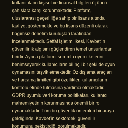
kullanıcıların kişisel ve finansal bilgileri üçüncü
şahıslara karşı korunmaktadır. Platform,
uluslararası geçerliliğe sahip bir lisans altında
faaliyet göstermekte ve bu lisans düzenli olarak
bağımsız denetim kuruluşları tarafından
incelenmektedir. Şeffaf işletim ilkesi, Kavbet'in
güvenilirlik algısını güçlendiren temel unsurlardan
biridir. Ayrıca platform, sorumlu oyun ilkelerini
benimseyerek kullanıcıların bilinçli bir şekilde oyun
oynamasını teşvik etmektedir. Öz dışlama araçları
ve harcama limitleri gibi özellikler, kullanıcıların
kontrolü elinde tutmasına yardımcı olmaktadır.
GDPR uyumlu veri koruma politikaları, kullanıcı
mahremiyetinin korunmasında önemli bir rol
oynamaktadır. Tüm bu güvenlik önlemleri bir araya
geldiğinde, Kavbet'in sektördeki güvenilir
konumunu pekiştirdiği görülmektedir.