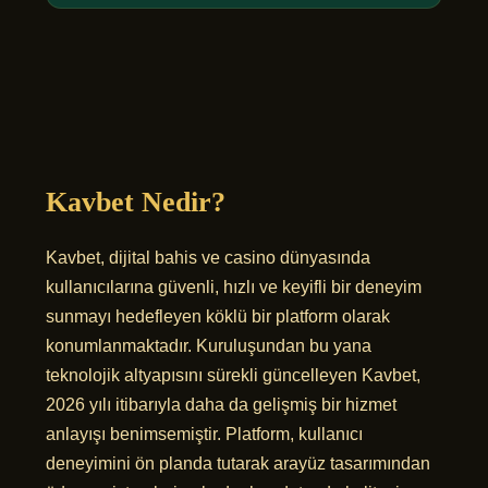
Kavbet Nedir?
Kavbet, dijital bahis ve casino dünyasında
kullanıcılarına güvenli, hızlı ve keyifli bir deneyim
sunmayı hedefleyen köklü bir platform olarak
konumlanmaktadır. Kuruluşundan bu yana
teknolojik altyapısını sürekli güncelleyen Kavbet,
2026 yılı itibarıyla daha da gelişmiş bir hizmet
anlayışı benimsemiştir. Platform, kullanıcı
deneyimini ön planda tutarak arayüz tasarımından