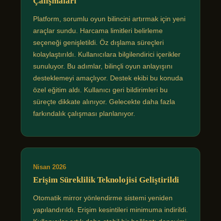
Çalışmaları
Platform, sorumlu oyun bilincini artırmak için yeni
araçlar sundu. Harcama limitleri belirleme
seçeneği genişletildi. Öz dışlama süreçleri
kolaylaştırıldı. Kullanıcılara bilgilendirici içerikler
sunuluyor. Bu adımlar, bilinçli oyun anlayışını
desteklemeyi amaçlıyor. Destek ekibi bu konuda
özel eğitim aldı. Kullanıcı geri bildirimleri bu
süreçte dikkate alınıyor. Gelecekte daha fazla
farkındalık çalışması planlanıyor.
Nisan 2026
Erişim Süreklilik Teknolojisi Geliştirildi
Otomatik mirror yönlendirme sistemi yeniden
yapılandırıldı. Erişim kesintileri minimuma indirildi.