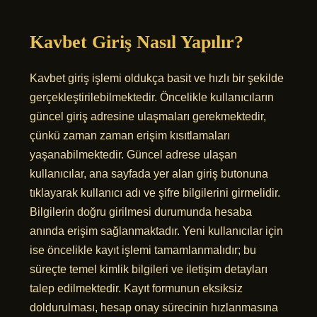
Kavbet Giriş Nasıl Yapılır?
Kavbet giriş işlemi oldukça basit ve hızlı bir şekilde
gerçekleştirilebilmektedir. Öncelikle kullanıcıların
güncel giriş adresine ulaşmaları gerekmektedir,
çünkü zaman zaman erişim kısıtlamaları
yaşanabilmektedir. Güncel adrese ulaşan
kullanıcılar, ana sayfada yer alan giriş butonuna
tıklayarak kullanıcı adı ve şifre bilgilerini girmelidir.
Bilgilerin doğru girilmesi durumunda hesaba
anında erişim sağlanmaktadır. Yeni kullanıcılar için
ise öncelikle kayıt işlemi tamamlanmalıdır; bu
süreçte temel kimlik bilgileri ve iletişim detayları
talep edilmektedir. Kayıt formunun eksiksiz
doldurulması, hesap onay sürecinin hızlanmasına