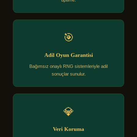
uptime.
🎯
Adil Oyun Garantisi
Bağımsız onaylı RNG sistemleriyle adil
sonuçlar sunulur.
💎
Veri Koruma