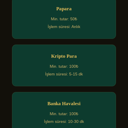
Papara
Min. tutar: 50₺
İşlem süresi: Anlık
Kripto Para
Min. tutar: 100₺
İşlem süresi: 5-15 dk
Banka Havalesi
Min. tutar: 100₺
İşlem süresi: 10-30 dk