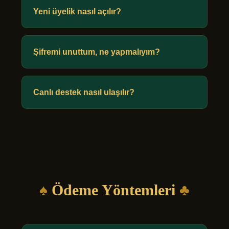
Yeni üyelik nasıl açılır?
Şifremi unuttum, ne yapmalıyım?
Canlı destek nasıl ulaşılır?
♠
Ödeme Yöntemleri
♣