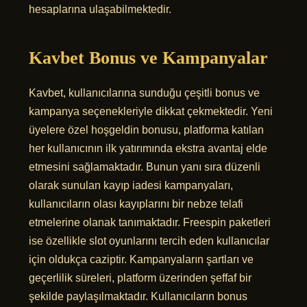
hesaplarına ulaşabilmektedir.
Kavbet Bonus ve Kampanyalar
Kavbet, kullanıcılarına sunduğu çeşitli bonus ve
kampanya seçenekleriyle dikkat çekmektedir. Yeni
üyelere özel hoşgeldin bonusu, platforma katılan
her kullanıcının ilk yatırımında ekstra avantaj elde
etmesini sağlamaktadır. Bunun yanı sıra düzenli
olarak sunulan kayıp iadesi kampanyaları,
kullanıcıların olası kayıplarını bir nebze telafi
etmelerine olanak tanımaktadır. Freespin paketleri
ise özellikle slot oyunlarını tercih eden kullanıcılar
için oldukça caziptir. Kampanyaların şartları ve
geçerlilik süreleri, platform üzerinden şeffaf bir
şekilde paylaşılmaktadır. Kullanıcıların bonus