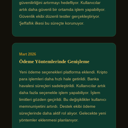
güvenilirliğini artırmayı hedefliyor. Kullanıcılar
artık daha güvenli bir ortamda işlem yapabiliyor.
Güvenlik ekibi düzenli testler gerçekleştiriyor.
Şeffaflık ilkesi bu süreçte korunuyor.
Mart 2026
Ödeme Yöntemlerinde Genişleme
Yeni ödeme seçenekleri platforma eklendi. Kripto
para işlemleri daha hızlı hale getirildi. Banka
havalesi süreçleri sadeleştirildi. Kullanıcılar artık
daha fazla seçenekle işlem yapabiliyor. İşlem
limitleri gözden geçirildi. Bu değişiklikler kullanıcı
memnuniyetini artırdı. Destek ekibi ödeme
süreçlerinde daha aktif rol alıyor. Gelecekte yeni
yöntemler eklenmesi planlanıyor.