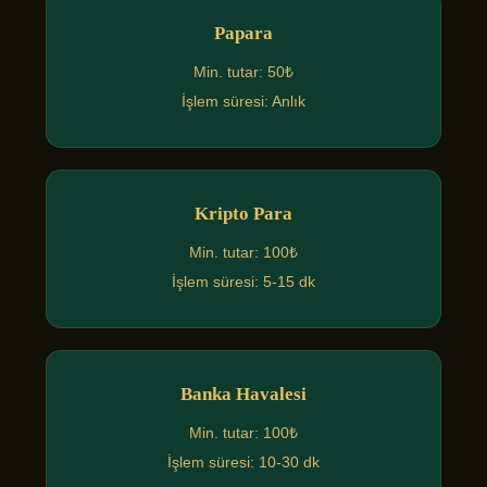
Papara
Min. tutar: 50₺
İşlem süresi: Anlık
Kripto Para
Min. tutar: 100₺
İşlem süresi: 5-15 dk
Banka Havalesi
Min. tutar: 100₺
İşlem süresi: 10-30 dk