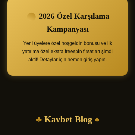
2026 Özel Karşılama
Kampanyası
Yeni üyelere özel hoşgeldin bonusu ve ilk
yatırıma özel ekstra freespin fırsatları şimdi
aktif! Detaylar için hemen giriş yapın.
♣
Kavbet Blog
♠