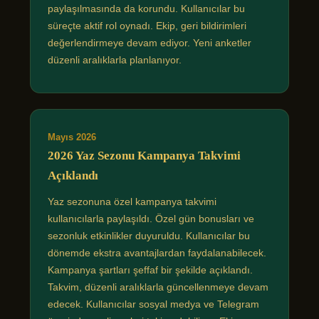
paylaşılmasında da korundu. Kullanıcılar bu
süreçte aktif rol oynadı. Ekip, geri bildirimleri
değerlendirmeye devam ediyor. Yeni anketler
düzenli aralıklarla planlanıyor.
Mayıs 2026
2026 Yaz Sezonu Kampanya Takvimi
Açıklandı
Yaz sezonuna özel kampanya takvimi
kullanıcılarla paylaşıldı. Özel gün bonusları ve
sezonluk etkinlikler duyuruldu. Kullanıcılar bu
dönemde ekstra avantajlardan faydalanabilecek.
Kampanya şartları şeffaf bir şekilde açıklandı.
Takvim, düzenli aralıklarla güncellenmeye devam
edecek. Kullanıcılar sosyal medya ve Telegram