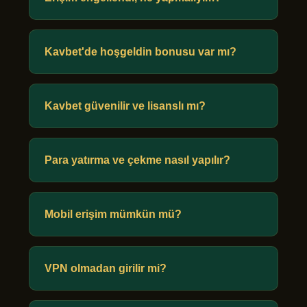
Kavbet'de hoşgeldin bonusu var mı?
Kavbet güvenilir ve lisanslı mı?
Para yatırma ve çekme nasıl yapılır?
Mobil erişim mümkün mü?
VPN olmadan girilir mi?