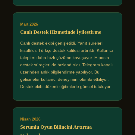
Mart 2026
Canlı Destek Hizmetinde İyileştirme
Canlı destek ekibi genişletildi. Yanıt süreleri
kısaltıldı. Türkçe destek kalitesi artırıldı. Kullanıcı
talepleri daha hızlı çözüme kavuşuyor. E-posta
destek süreçleri de hızlandırıldı. Telegram kanalı
üzerinden anlık bilgilendirme yapılıyor. Bu
gelişmeler kullanıcı deneyimini olumlu etkiliyor.
Destek ekibi düzenli eğitimlerle güncel tutuluyor.
Nisan 2026
Sorumlu Oyun Bilincini Artırma