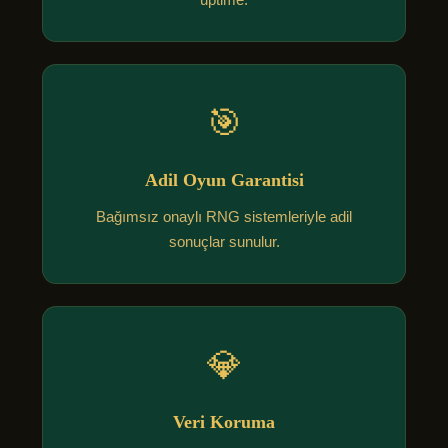
uptime.
🎯
Adil Oyun Garantisi
Bağımsız onaylı RNG sistemleriyle adil
sonuçlar sunulur.
💎
Veri Koruma