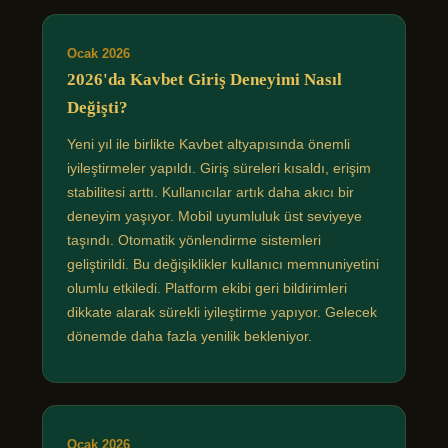
Ocak 2026
2026'da Kavbet Giriş Deneyimi Nasıl
Değişti?
Yeni yıl ile birlikte Kavbet altyapısında önemli
iyileştirmeler yapıldı. Giriş süreleri kısaldı, erişim
stabilitesi arttı. Kullanıcılar artık daha akıcı bir
deneyim yaşıyor. Mobil uyumluluk üst seviyeye
taşındı. Otomatik yönlendirme sistemleri
geliştirildi. Bu değişiklikler kullanıcı memnuniyetini
olumlu etkiledi. Platform ekibi geri bildirimleri
dikkate alarak sürekli iyileştirme yapıyor. Gelecek
dönemde daha fazla yenilik bekleniyor.
Ocak 2026