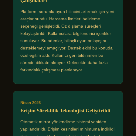
Çalışmaları
Platform, sorumlu oyun bilincini artırmak için yeni
araçlar sundu. Harcama limitleri belirleme
seçeneği genişletildi. Öz dışlama süreçleri
kolaylaştırıldı. Kullanıcılara bilgilendirici içerikler
sunuluyor. Bu adımlar, bilinçli oyun anlayışını
desteklemeyi amaçlıyor. Destek ekibi bu konuda
özel eğitim aldı. Kullanıcı geri bildirimleri bu
süreçte dikkate alınıyor. Gelecekte daha fazla
farkındalık çalışması planlanıyor.
Nisan 2026
Erişim Süreklilik Teknolojisi Geliştirildi
Otomatik mirror yönlendirme sistemi yeniden
yapılandırıldı. Erişim kesintileri minimuma indirildi.