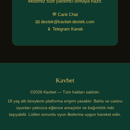
ekibimiz size yardımcı olmaya hazır.
💬 Canlı Chat
📧 destek@kavbet-destek.com
📱 Telegram Kanalı
Kavbet
©2026 Kavbet — Tüm hakları saklıdır.
18 yaş altı bireylerin platforma erişimi yasaktır. Bahis ve casino
oyunları yalnızca eğlence amaçlıdır ve bağımlılık riski
taşıyabilir. Lütfen sorumlu oyun ilkelerine uygun hareket edin.