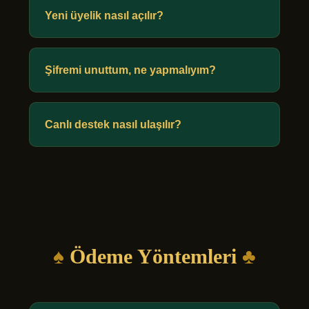
Yeni üyelik nasıl açılır?
Şifremi unuttum, ne yapmalıyım?
Canlı destek nasıl ulaşılır?
♠
Ödeme Yöntemleri
♣