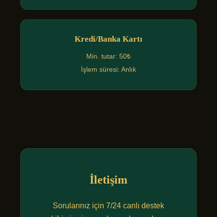
Kredi/Banka Kartı
Min. tutar: 50₺
İşlem süresi: Anlık
İletişim
Sorularınız için 7/24 canlı destek