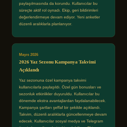
paylaşılmasında da korundu. Kullanıcılar bu
süreçte aktif rol oynadı. Ekip, geri bildirimleri
değerlendirmeye devam ediyor. Yeni anketler
düzenli aralıklarla planlanıyor.
Mayıs 2026
2026 Yaz Sezonu Kampanya Takvimi
Açıklandı
Yaz sezonuna özel kampanya takvimi
kullanıcılarla paylaşıldı. Özel gün bonusları ve
sezonluk etkinlikler duyuruldu. Kullanıcılar bu
dönemde ekstra avantajlardan faydalanabilecek.
Kampanya şartları şeffaf bir şekilde açıklandı.
Takvim, düzenli aralıklarla güncellenmeye devam
edecek. Kullanıcılar sosyal medya ve Telegram