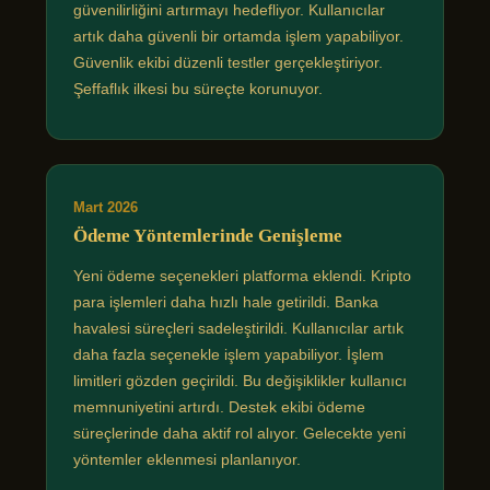
güvenilirliğini artırmayı hedefliyor. Kullanıcılar
artık daha güvenli bir ortamda işlem yapabiliyor.
Güvenlik ekibi düzenli testler gerçekleştiriyor.
Şeffaflık ilkesi bu süreçte korunuyor.
Mart 2026
Ödeme Yöntemlerinde Genişleme
Yeni ödeme seçenekleri platforma eklendi. Kripto
para işlemleri daha hızlı hale getirildi. Banka
havalesi süreçleri sadeleştirildi. Kullanıcılar artık
daha fazla seçenekle işlem yapabiliyor. İşlem
limitleri gözden geçirildi. Bu değişiklikler kullanıcı
memnuniyetini artırdı. Destek ekibi ödeme
süreçlerinde daha aktif rol alıyor. Gelecekte yeni
yöntemler eklenmesi planlanıyor.