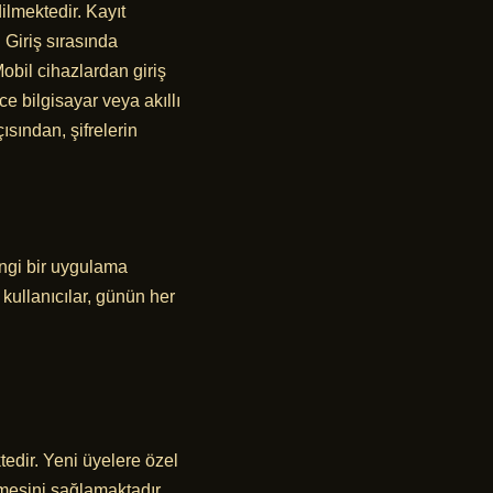
dilmektedir. Kayıt
Giriş sırasında
obil cihazlardan giriş
e bilgisayar veya akıllı
sından, şifrelerin
angi bir uygulama
kullanıcılar, günün her
edir. Yeni üyelere özel
tmesini sağlamaktadır.