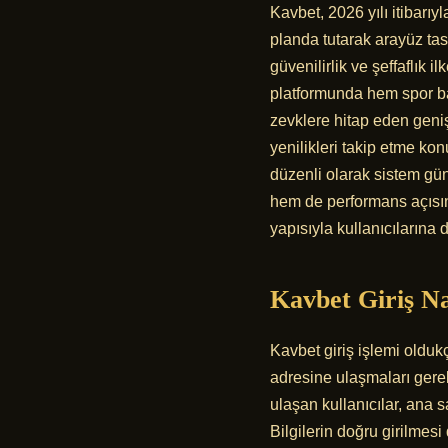
Kavbet, 2026 yılı itibarıy
planda tutarak arayüz ta
güvenilirlik ve şeffaflık 
platformunda hem spor bah
zevklere hitap eden geniş 
yenilikleri takip etme ko
düzenli olarak sistem gü
hem de performans açısın
yapısıyla kullanıcılarına
Kavbet Giriş Na
Kavbet giriş işlemi oldukç
adresine ulaşmaları gere
ulaşan kullanıcılar, ana sa
Bilgilerin doğru girilmes