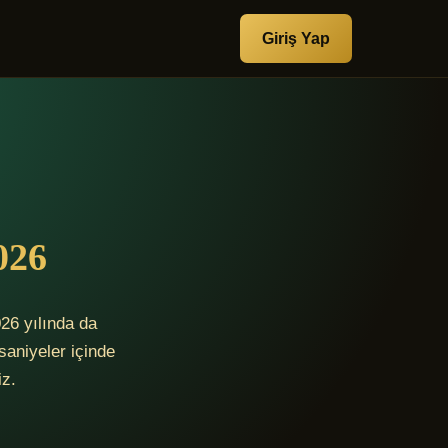
Giriş Yap
026
26 yılında da
saniyeler içinde
iz.