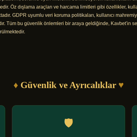
ir. Öz dışlama araçları ve harcama limitleri gibi özellikler, kull
tadır. GDPR uyumlu veri koruma politikaları, kullanıcı mahremi
ır. Tüm bu güvenlik önlemleri bir araya geldiğinde, Kavbet'in se
rülmektedir.
♦
Güvenlik ve Ayrıcalıklar
♥
🛡️