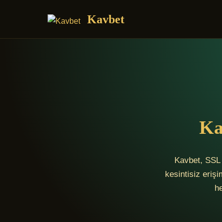
Kavbet
Ka
Kavbet, SSL 
kesintisiz eriş
he