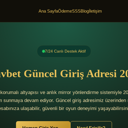
Ana Sayfa
Ödeme
SSS
Blog
İletişim
7/24 Canlı Destek Aktif
vbet Güncel Giriş Adresi 2
korumalı altyapısı ve anlık mirror yönlendirme sistemiyle 20
im sunmaya devam ediyor. Güncel giriş adresimiz üzerinden 
sabınıza ulaşabilir, güvenli bir oyun deneyimi yaşayabilirsin