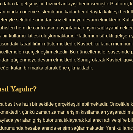
la daha da gelişmiş bir hizmet anlayışı benimsemiştir. Platform, 
sarımından ödeme sistemlerine kadar her detayda kaliteyi hedefl
ilkeleriyle sektörde adından söz ettirmeye devam etmektedir. Kulla
isleri hem de canlı casino oyunlarına erişim sağlayabilmektedir. 
bir kullanıcı kitlesi oluşturmaktadır. Platformun sürekli gelişen y
nusundaki kararlılığını göstermektedir. Kavbet, kullanıcı memnuni
ncellemeleri gerçekleştirmektedir. Bu güncellemeler sayesinde 
dan güçlenmeye devam etmektedir. Sonuç olarak Kavbet, güveni
 değer katan bir marka olarak öne çıkmaktadır.
sıl Yapılır?
a basit ve hızlı bir şekilde gerçekleştirilebilmektedir. Öncelikle k
kmektedir, çünkü zaman zaman erişim kısıtlamaları yaşanabilme
yfada yer alan giriş butonuna tıklayarak kullanıcı adı ve şifre bilg
i durumunda hesaba anında erişim sağlanmaktadır. Yeni kullanıcıl