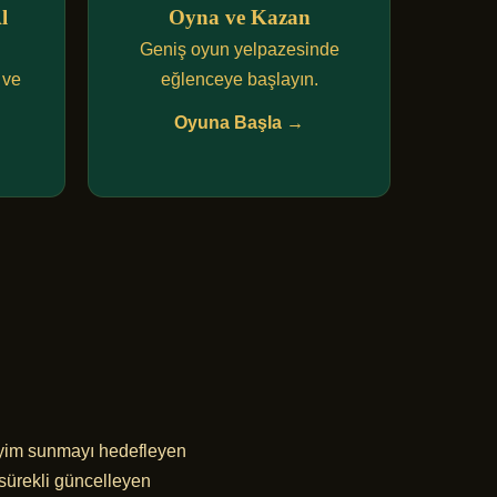
l
Oyna ve Kazan
Geniş oyun yelpazesinde
 ve
eğlenceye başlayın.
Oyuna Başla →
eneyim sunmayı hedefleyen
 sürekli güncelleyen