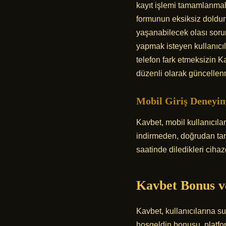
kayıt işlemi tamamlanmalıd
formunun eksiksiz doldur
yaşanabilecek olası sorun
yapmak isteyen kullanıcıl
telefon fark etmeksizin K
düzenli olarak güncellenm
Mobil Giriş Deneyi
Kavbet, mobil kullanıcıla
indirmeden, doğrudan tar
saatinde diledikleri ciha
Kavbet Bonus 
Kavbet, kullanıcılarına 
hoşgeldin bonusu, platfor