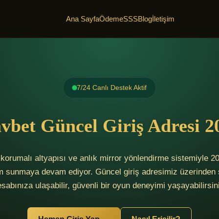
Ana Sayfa
Ödeme
SSS
Blog
İletişim
7/24 Canlı Destek Aktif
vbet Güncel Giriş Adresi 2
korumalı altyapısı ve anlık mirror yönlendirme sistemiyle 20
im sunmaya devam ediyor. Güncel giriş adresimiz üzerinden 
sabınıza ulaşabilir, güvenli bir oyun deneyimi yaşayabilirsin