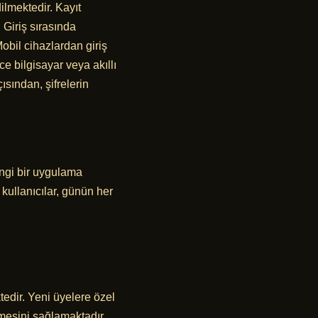
dilmektedir. Kayıt
Giriş sırasında
obil cihazlardan giriş
e bilgisayar veya akıllı
sından, şifrelerin
angi bir uygulama
kullanıcılar, günün her
edir. Yeni üyelere özel
tmesini sağlamaktadır.