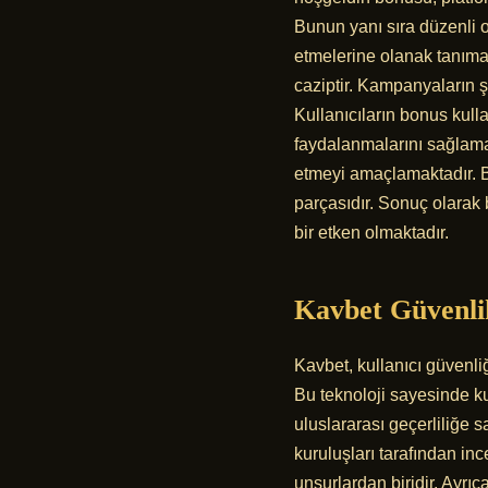
Bunun yanı sıra düzenli ol
etmelerine olanak tanımakt
caziptir. Kampanyaların şa
Kullanıcıların bonus kul
faydalanmalarını sağlamak
etmeyi amaçlamaktadır. Bu
parçasıdır. Sonuç olarak 
bir etken olmaktadır.
Kavbet Güvenli
Kavbet, kullanıcı güvenli
Bu teknoloji sayesinde kul
uluslararası geçerliliğe 
kuruluşları tarafından inc
unsurlardan biridir. Ayrıc