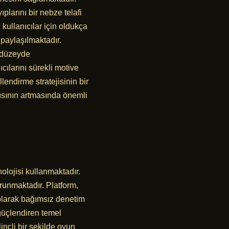
plarını bir nebze telafi
 kullanıcılar için oldukça
e paylaşılmaktadır.
m düzeyde
ılarını sürekli motive
endirme stratejisinin bir
yısının artmasında önemli
olojisi kullanmaktadır.
orunmaktadır. Platform,
i olarak bağımsız denetim
ı güçlendiren temel
inçli bir şekilde oyun