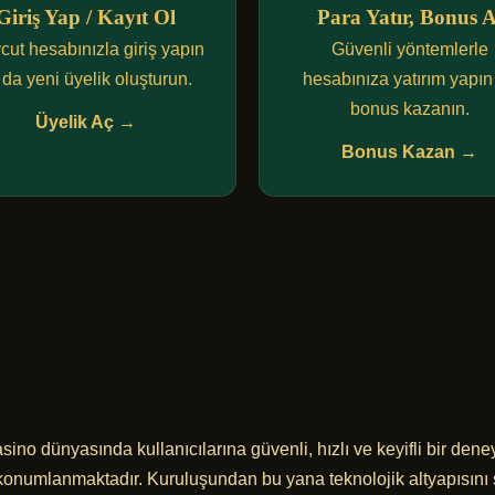
Giriş Yap / Kayıt Ol
Para Yatır, Bonus A
ut hesabınızla giriş yapın
Güvenli yöntemlerle
 da yeni üyelik oluşturun.
hesabınıza yatırım yapın
bonus kazanın.
Üyelik Aç →
Bonus Kazan →
casino dünyasında kullanıcılarına güvenli, hızlı ve keyifli bir d
k konumlanmaktadır. Kuruluşundan bu yana teknolojik altyapısını