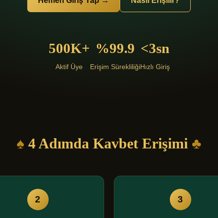
Hemen Giriş Yap →
Nasıl Erişilir?
500K+
%99.9
<3sn
Aktif Üye
Erişim Sürekliliği
Hızlı Giriş
♠
4 Adımda Kavbet Erişimi
♣
2
3