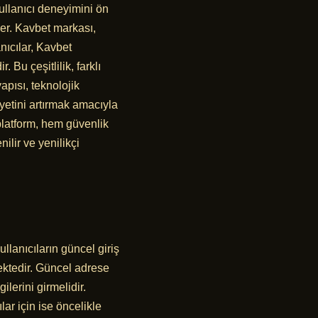
kullanıcı deneyimini ön
er. Kavbet markası,
nıcılar, Kavbet
Bu çeşitlilik, farklı
apısı, teknolojik
yetini artırmak amacıyla
platform, hem güvenlik
lir ve yenilikçi
ullanıcıların güncel giriş
ktedir. Güncel adrese
ilerini girmelidir.
ar için ise öncelikle