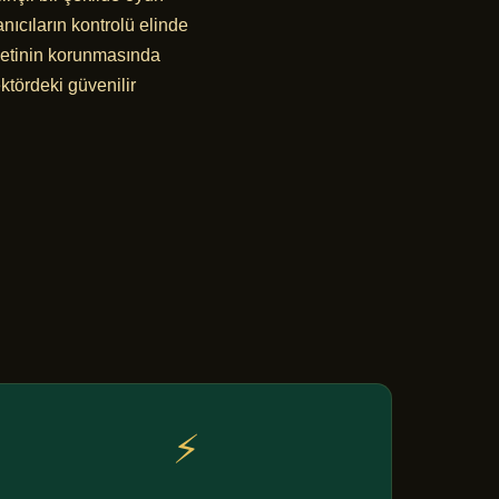
anıcıların kontrolü elinde
yetinin korunmasında
ktördeki güvenilir
⚡