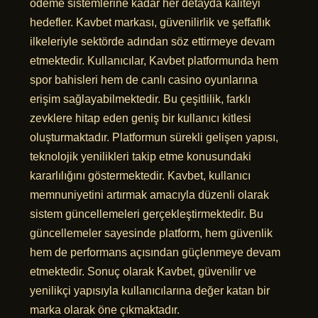
ödeme sistemlerine kadar her detayda kaliteyi
hedefler. Kavbet markası, güvenilirlik ve şeffaflık
ilkeleriyle sektörde adından söz ettirmeye devam
etmektedir. Kullanıcılar, Kavbet platformunda hem
spor bahisleri hem de canlı casino oyunlarına
erişim sağlayabilmektedir. Bu çeşitlilik, farklı
zevklere hitap eden geniş bir kullanıcı kitlesi
oluşturmaktadır. Platformun sürekli gelişen yapısı,
teknolojik yenilikleri takip etme konusundaki
kararlılığını göstermektedir. Kavbet, kullanıcı
memnuniyetini artırmak amacıyla düzenli olarak
sistem güncellemeleri gerçekleştirmektedir. Bu
güncellemeler sayesinde platform, hem güvenlik
hem de performans açısından güçlenmeye devam
etmektedir. Sonuç olarak Kavbet, güvenilir ve
yenilikçi yapısıyla kullanıcılarına değer katan bir
marka olarak öne çıkmaktadır.