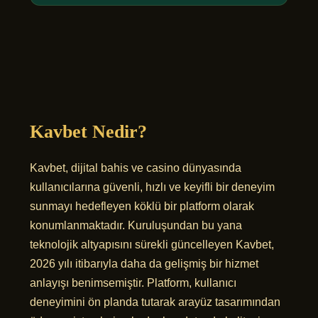
Kavbet Nedir?
Kavbet, dijital bahis ve casino dünyasında
kullanıcılarına güvenli, hızlı ve keyifli bir deneyim
sunmayı hedefleyen köklü bir platform olarak
konumlanmaktadır. Kuruluşundan bu yana
teknolojik altyapısını sürekli güncelleyen Kavbet,
2026 yılı itibarıyla daha da gelişmiş bir hizmet
anlayışı benimsemiştir. Platform, kullanıcı
deneyimini ön planda tutarak arayüz tasarımından