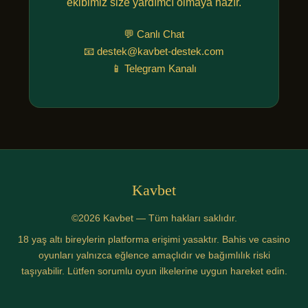
ekibimiz size yardımcı olmaya hazır.
💬 Canlı Chat
📧 destek@kavbet-destek.com
📱 Telegram Kanalı
Kavbet
©2026 Kavbet — Tüm hakları saklıdır.
18 yaş altı bireylerin platforma erişimi yasaktır. Bahis ve casino
oyunları yalnızca eğlence amaçlıdır ve bağımlılık riski
taşıyabilir. Lütfen sorumlu oyun ilkelerine uygun hareket edin.