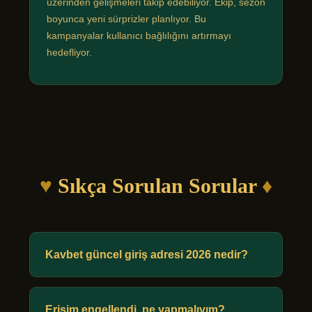
üzerinden gelişmeleri takip edebiliyor. Ekip, sezon
boyunca yeni sürprizler planlıyor. Bu
kampanyalar kullanıcı bağlılığını artırmayı
hedefliyor.
♥
Sıkça Sorulan Sorular
♦
Kavbet güncel giriş adresi 2026 nedir?
Erişim engellendi, ne yapmalıyım?