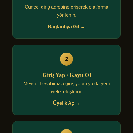
Güncel giriş adresine erişerek platforma
yönlenin.
Bağlantıya Git →
2
Giriş Yap / Kayıt Ol
Mevcut hesabınızla giriş yapın ya da yeni
üyelik oluşturun.
Üyelik Aç →