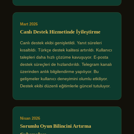
Mart 2026
Canlı Destek Hizmetinde İyileştirme
Canlı destek ekibi genişletildi. Yanıt süreleri
kısaltıldı. Türkçe destek kalitesi artırıldı. Kullanıcı
talepleri daha hızlı çözüme kavuşuyor. E-posta
destek süreçleri de hızlandırıldı. Telegram kanalı
üzerinden anlık bilgilendirme yapılıyor. Bu
gelişmeler kullanıcı deneyimini olumlu etkiliyor.
Destek ekibi düzenli eğitimlerle güncel tutuluyor.
Nisan 2026
Sorumlu Oyun Bilincini Artırma