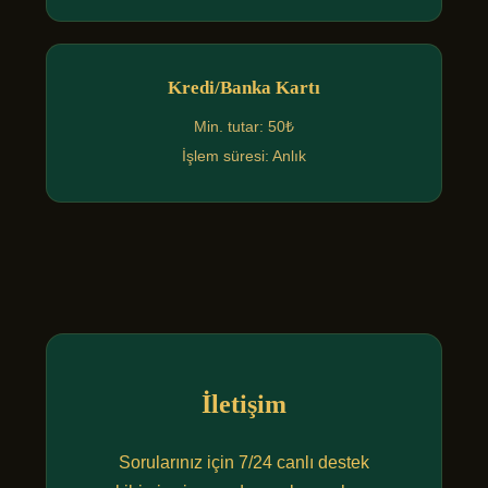
Kredi/Banka Kartı
Min. tutar: 50₺
İşlem süresi: Anlık
İletişim
Sorularınız için 7/24 canlı destek