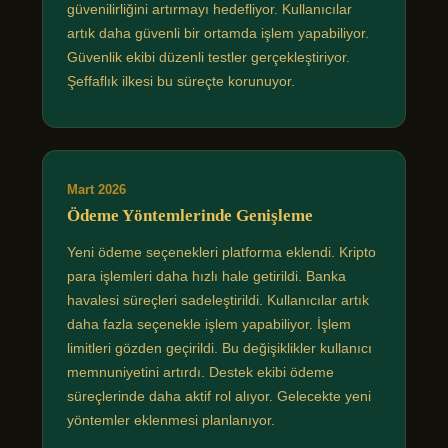
güvenilirliğini artırmayı hedefliyor. Kullanıcılar
artık daha güvenli bir ortamda işlem yapabiliyor.
Güvenlik ekibi düzenli testler gerçekleştiriyor.
Şeffaflık ilkesi bu süreçte korunuyor.
Mart 2026
Ödeme Yöntemlerinde Genişleme
Yeni ödeme seçenekleri platforma eklendi. Kripto
para işlemleri daha hızlı hale getirildi. Banka
havalesi süreçleri sadeleştirildi. Kullanıcılar artık
daha fazla seçenekle işlem yapabiliyor. İşlem
limitleri gözden geçirildi. Bu değişiklikler kullanıcı
memnuniyetini artırdı. Destek ekibi ödeme
süreçlerinde daha aktif rol alıyor. Gelecekte yeni
yöntemler eklenmesi planlanıyor.