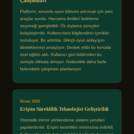
Çalışmaları
Platform, sorumlu oyun bilincini artırmak için yeni
araçlar sundu. Harcama limitleri belirleme
seçeneği genişletildi. Öz dışlama süreçleri
kolaylaştırıldı. Kullanıcılara bilgilendirici içerikler
sunuluyor. Bu adımlar, bilinçli oyun anlayışını
desteklemeyi amaçlıyor. Destek ekibi bu konuda
özel eğitim aldı. Kullanıcı geri bildirimleri bu
süreçte dikkate alınıyor. Gelecekte daha fazla
farkındalık çalışması planlanıyor.
Nisan 2026
Erişim Süreklilik Teknolojisi Geliştirildi
Otomatik mirror yönlendirme sistemi yeniden
yapılandırıldı. Erişim kesintileri minimuma indirildi.