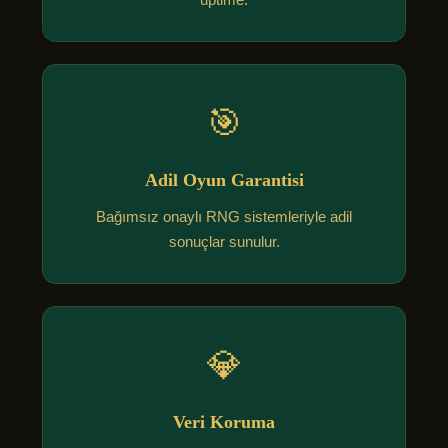
uptime.
🎯
Adil Oyun Garantisi
Bağımsız onaylı RNG sistemleriyle adil
sonuçlar sunulur.
💎
Veri Koruma