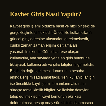
Kavbet Giriş Nasıl Yapılır?
Kavbet giriş işlemi oldukça basit ve hızlı bir şekilde
gerçekleştirilebilmektedir. Öncelikle kullanıcıların
güncel giriş adresine ulaşmaları gerekmektedir,
çünkü zaman zaman erişim kısıtlamaları
yaşanabilmektedir. Güncel adrese ulaşan
kullanıcılar, ana sayfada yer alan giriş butonuna
tıklayarak kullanıcı adı ve şifre bilgilerini girmelidir.
Bilgilerin doğru girilmesi durumunda hesaba
anında erişim sağlanmaktadır. Yeni kullanıcılar için
ise öncelikle kayıt işlemi tamamlanmalıdır; bu
süreçte temel kimlik bilgileri ve iletişim detayları
talep edilmektedir. Kayıt formunun eksiksiz
doldurulması, hesap onay sürecinin hızlanmasına