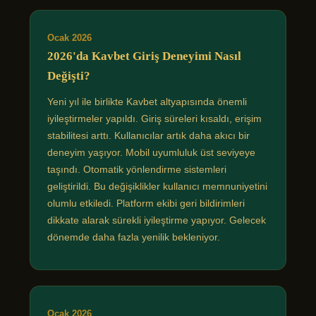
Ocak 2026
2026'da Kavbet Giriş Deneyimi Nasıl
Değişti?
Yeni yıl ile birlikte Kavbet altyapısında önemli
iyileştirmeler yapıldı. Giriş süreleri kısaldı, erişim
stabilitesi arttı. Kullanıcılar artık daha akıcı bir
deneyim yaşıyor. Mobil uyumluluk üst seviyeye
taşındı. Otomatik yönlendirme sistemleri
geliştirildi. Bu değişiklikler kullanıcı memnuniyetini
olumlu etkiledi. Platform ekibi geri bildirimleri
dikkate alarak sürekli iyileştirme yapıyor. Gelecek
dönemde daha fazla yenilik bekleniyor.
Ocak 2026