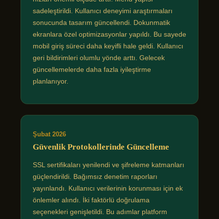
sadeleştirildi. Kullanıcı deneyimi araştırmaları
sonucunda tasarım güncellendi. Dokunmatik
ekranlara özel optimizasyonlar yapıldı. Bu sayede
mobil giriş süreci daha keyifli hale geldi. Kullanıcı
geri bildirimleri olumlu yönde arttı. Gelecek
güncellemelerde daha fazla iyileştirme
planlanıyor.
Şubat 2026
Güvenlik Protokollerinde Güncelleme
SSL sertifikaları yenilendi ve şifreleme katmanları
güçlendirildi. Bağımsız denetim raporları
yayınlandı. Kullanıcı verilerinin korunması için ek
önlemler alındı. İki faktörlü doğrulama
seçenekleri genişletildi. Bu adımlar platform