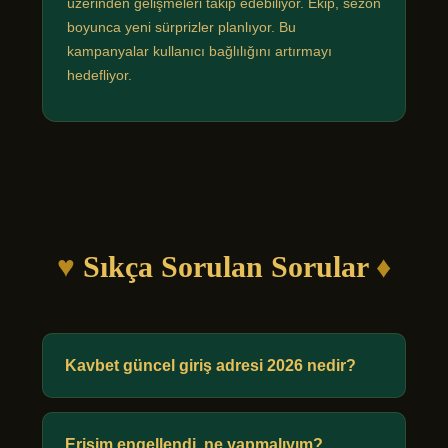
üzerinden gelişmeleri takip edebiliyor. Ekip, sezon
boyunca yeni sürprizler planlıyor. Bu
kampanyalar kullanıcı bağlılığını artırmayı
hedefliyor.
♥
Sıkça Sorulan Sorular
♦
Kavbet güncel giriş adresi 2026 nedir?
Erişim engellendi, ne yapmalıyım?