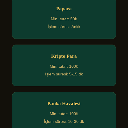
Papara
Min. tutar: 50₺
İşlem süresi: Anlık
Kripto Para
Min. tutar: 100₺
İşlem süresi: 5-15 dk
Banka Havalesi
Min. tutar: 100₺
İşlem süresi: 10-30 dk