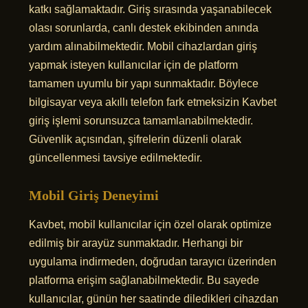
katkı sağlamaktadır. Giriş sırasında yaşanabilecek
olası sorunlarda, canlı destek ekibinden anında
yardım alınabilmektedir. Mobil cihazlardan giriş
yapmak isteyen kullanıcılar için de platform
tamamen uyumlu bir yapı sunmaktadır. Böylece
bilgisayar veya akıllı telefon fark etmeksizin Kavbet
giriş işlemi sorunsuzca tamamlanabilmektedir.
Güvenlik açısından, şifrelerin düzenli olarak
güncellenmesi tavsiye edilmektedir.
Mobil Giriş Deneyimi
Kavbet, mobil kullanıcılar için özel olarak optimize
edilmiş bir arayüz sunmaktadır. Herhangi bir
uygulama indirmeden, doğrudan tarayıcı üzerinden
platforma erişim sağlanabilmektedir. Bu sayede
kullanıcılar, günün her saatinde diledikleri cihazdan