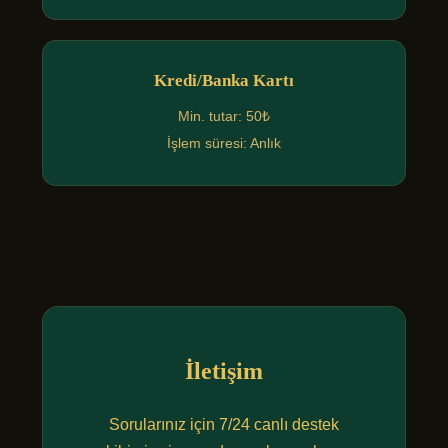
Kredi/Banka Kartı
Min. tutar: 50₺
İşlem süresi: Anlık
İletişim
Sorularınız için 7/24 canlı destek