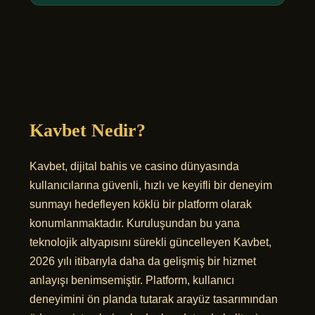
Kavbet Nedir?
Kavbet, dijital bahis ve casino dünyasında
kullanıcılarına güvenli, hızlı ve keyifli bir deneyim
sunmayı hedefleyen köklü bir platform olarak
konumlanmaktadır. Kuruluşundan bu yana
teknolojik altyapısını sürekli güncelleyen Kavbet,
2026 yılı itibarıyla daha da gelişmiş bir hizmet
anlayışı benimsemiştir. Platform, kullanıcı
deneyimini ön planda tutarak arayüz tasarımından