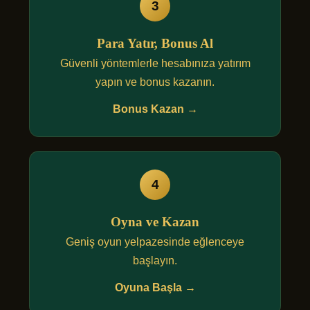
3
Para Yatır, Bonus Al
Güvenli yöntemlerle hesabınıza yatırım
yapın ve bonus kazanın.
Bonus Kazan →
4
Oyna ve Kazan
Geniş oyun yelpazesinde eğlenceye
başlayın.
Oyuna Başla →