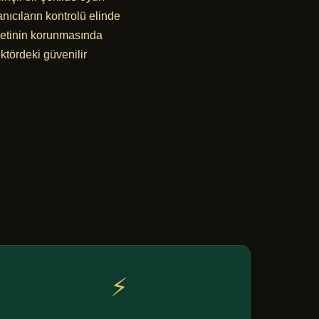
anıcıların kontrolü elinde
yetinin korunmasında
ktördeki güvenilir
⚡