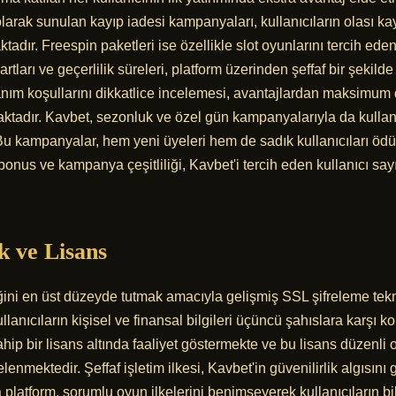
arak sunulan kayıp iadesi kampanyaları, kullanıcıların olası kayı
adır. Freespin paketleri ise özellikle slot oyunlarını tercih eden
rtları ve geçerlilik süreleri, platform üzerinden şeffaf bir şekild
lanım koşullarını dikkatlice incelemesi, avantajlardan maksimu
tadır. Kavbet, sezonluk ve özel gün kampanyalarıyla da kullanıc
 kampanyalar, hem yeni üyeleri hem de sadık kullanıcıları ödüll
bonus ve kampanya çeşitliliği, Kavbet'i tercih eden kullanıcı sa
k ve Lisans
ğini en üst düzeyde tutmak amacıyla gelişmiş SSL şifreleme tekn
lanıcıların kişisel ve finansal bilgileri üçüncü şahıslara karşı k
sahip bir lisans altında faaliyet göstermekte ve bu lisans düzenl
elenmektedir. Şeffaf işletim ilkesi, Kavbet'in güvenilirlik algısın
a platform, sorumlu oyun ilkelerini benimseyerek kullanıcıların bil