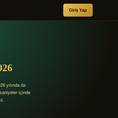
Giriş Yap
026
26 yılında da
saniyeler içinde
iz.