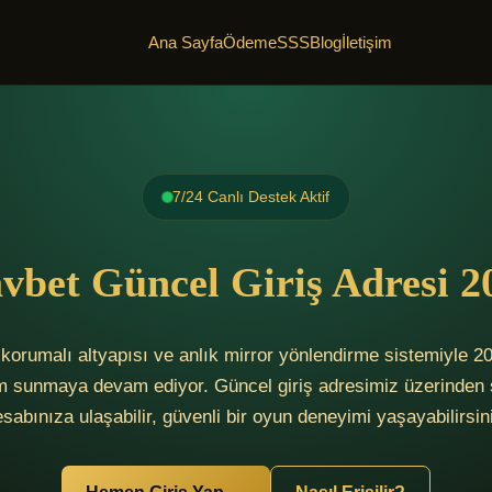
Ana Sayfa
Ödeme
SSS
Blog
İletişim
7/24 Canlı Destek Aktif
vbet Güncel Giriş Adresi 2
korumalı altyapısı ve anlık mirror yönlendirme sistemiyle 20
im sunmaya devam ediyor. Güncel giriş adresimiz üzerinden 
sabınıza ulaşabilir, güvenli bir oyun deneyimi yaşayabilirsin