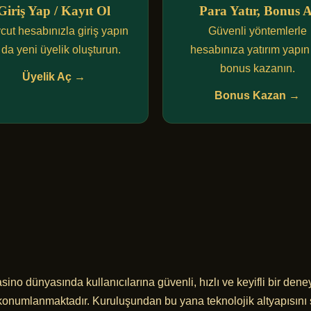
Giriş Yap / Kayıt Ol
Para Yatır, Bonus A
ut hesabınızla giriş yapın
Güvenli yöntemlerle
 da yeni üyelik oluşturun.
hesabınıza yatırım yapın
bonus kazanın.
Üyelik Aç →
Bonus Kazan →
casino dünyasında kullanıcılarına güvenli, hızlı ve keyifli bir d
k konumlanmaktadır. Kuruluşundan bu yana teknolojik altyapısını