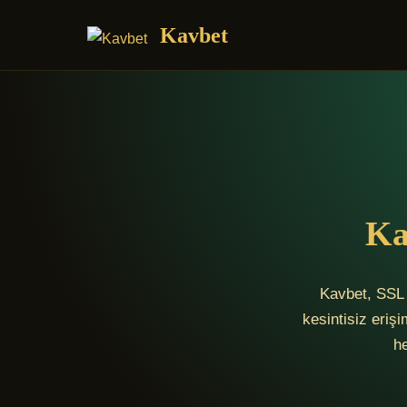
Kavbet
Ka
Kavbet, SSL 
kesintisiz eriş
he