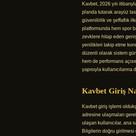
Kavbet, 2026 yılı itibarıy
planda tutarak arayüz ta
güvenilirlik ve şeffaflık 
platformunda hem spor bah
zevklere hitap eden geniş 
yenilikleri takip etme ko
düzenli olarak sistem gü
hem de performans açısın
yapısıyla kullanıcılarına
Kavbet Giriş Na
Kavbet giriş işlemi oldukç
adresine ulaşmaları gere
ulaşan kullanıcılar, ana sa
Bilgilerin doğru girilmes