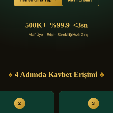
Hemen Giriş Yap →
Nasıl Erişilir?
500K+
%99.9
<3sn
Aktif Üye
Erişim Sürekliliği
Hızlı Giriş
♠
4 Adımda Kavbet Erişimi
♣
2
3