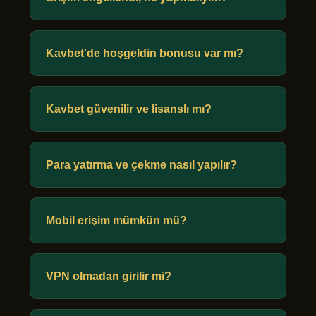
Kavbet'de hoşgeldin bonusu var mı?
Kavbet güvenilir ve lisanslı mı?
Para yatırma ve çekme nasıl yapılır?
Mobil erişim mümkün mü?
VPN olmadan girilir mi?