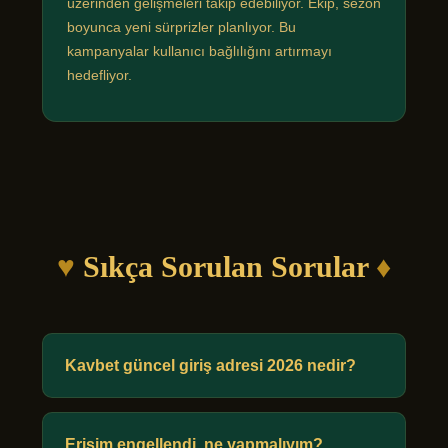
üzerinden gelişmeleri takip edebiliyor. Ekip, sezon
boyunca yeni sürprizler planlıyor. Bu
kampanyalar kullanıcı bağlılığını artırmayı
hedefliyor.
♥
Sıkça Sorulan Sorular
♦
Kavbet güncel giriş adresi 2026 nedir?
Erişim engellendi, ne yapmalıyım?