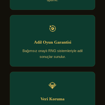
uptime.
🎯
Adil Oyun Garantisi
Bağımsız onaylı RNG sistemleriyle adil
sonuçlar sunulur.
💎
Veri Koruma