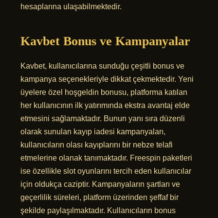
hesaplarına ulaşabilmektedir.
Kavbet Bonus ve Kampanyalar
Kavbet, kullanıcılarına sunduğu çeşitli bonus ve
kampanya seçenekleriyle dikkat çekmektedir. Yeni
üyelere özel hoşgeldin bonusu, platforma katılan
her kullanıcının ilk yatırımında ekstra avantaj elde
etmesini sağlamaktadır. Bunun yanı sıra düzenli
olarak sunulan kayıp iadesi kampanyaları,
kullanıcıların olası kayıplarını bir nebze telafi
etmelerine olanak tanımaktadır. Freespin paketleri
ise özellikle slot oyunlarını tercih eden kullanıcılar
için oldukça caziptir. Kampanyaların şartları ve
geçerlilik süreleri, platform üzerinden şeffaf bir
şekilde paylaşılmaktadır. Kullanıcıların bonus