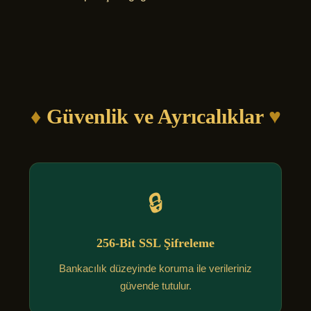
♦
Güvenlik ve Ayrıcalıklar
♥
🔒
256-Bit SSL Şifreleme
Bankacılık düzeyinde koruma ile verileriniz
güvende tutulur.