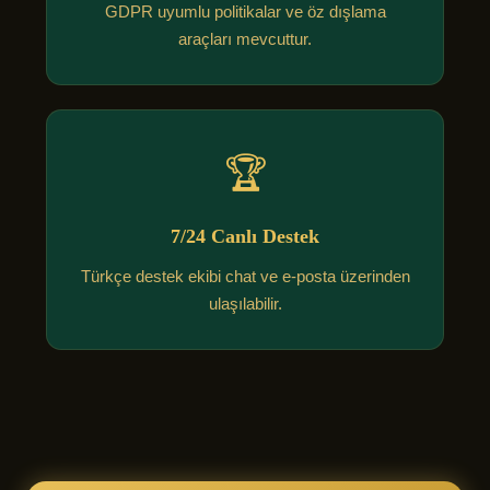
GDPR uyumlu politikalar ve öz dışlama
araçları mevcuttur.
🏆
7/24 Canlı Destek
Türkçe destek ekibi chat ve e-posta üzerinden
ulaşılabilir.