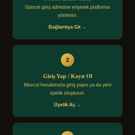
Güncel giriş adresine erişerek platforma
yönlenin.
Bağlantıya Git →
2
Giriş Yap / Kayıt Ol
Mevcut hesabınızla giriş yapın ya da yeni
üyelik oluşturun.
Üyelik Aç →