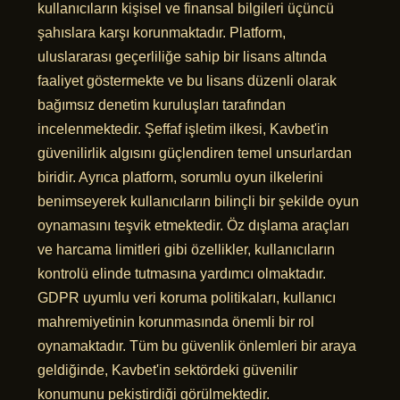
kullanıcıların kişisel ve finansal bilgileri üçüncü
şahıslara karşı korunmaktadır. Platform,
uluslararası geçerliliğe sahip bir lisans altında
faaliyet göstermekte ve bu lisans düzenli olarak
bağımsız denetim kuruluşları tarafından
incelenmektedir. Şeffaf işletim ilkesi, Kavbet'in
güvenilirlik algısını güçlendiren temel unsurlardan
biridir. Ayrıca platform, sorumlu oyun ilkelerini
benimseyerek kullanıcıların bilinçli bir şekilde oyun
oynamasını teşvik etmektedir. Öz dışlama araçları
ve harcama limitleri gibi özellikler, kullanıcıların
kontrolü elinde tutmasına yardımcı olmaktadır.
GDPR uyumlu veri koruma politikaları, kullanıcı
mahremiyetinin korunmasında önemli bir rol
oynamaktadır. Tüm bu güvenlik önlemleri bir araya
geldiğinde, Kavbet'in sektördeki güvenilir
konumunu pekiştirdiği görülmektedir.