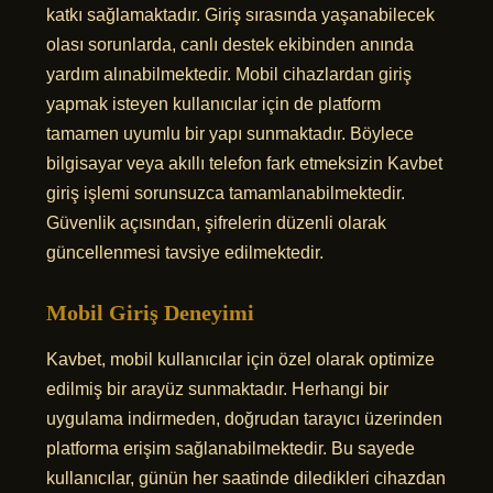
katkı sağlamaktadır. Giriş sırasında yaşanabilecek
olası sorunlarda, canlı destek ekibinden anında
yardım alınabilmektedir. Mobil cihazlardan giriş
yapmak isteyen kullanıcılar için de platform
tamamen uyumlu bir yapı sunmaktadır. Böylece
bilgisayar veya akıllı telefon fark etmeksizin Kavbet
giriş işlemi sorunsuzca tamamlanabilmektedir.
Güvenlik açısından, şifrelerin düzenli olarak
güncellenmesi tavsiye edilmektedir.
Mobil Giriş Deneyimi
Kavbet, mobil kullanıcılar için özel olarak optimize
edilmiş bir arayüz sunmaktadır. Herhangi bir
uygulama indirmeden, doğrudan tarayıcı üzerinden
platforma erişim sağlanabilmektedir. Bu sayede
kullanıcılar, günün her saatinde diledikleri cihazdan