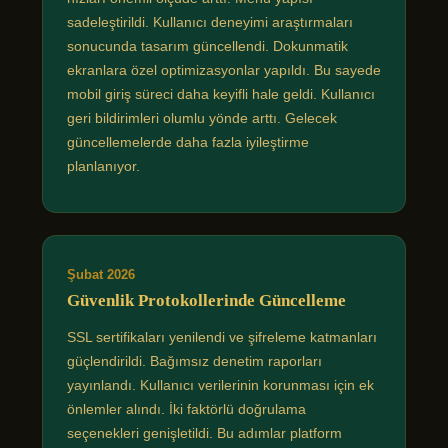
sadeleştirildi. Kullanıcı deneyimi araştırmaları
sonucunda tasarım güncellendi. Dokunmatik
ekranlara özel optimizasyonlar yapıldı. Bu sayede
mobil giriş süreci daha keyifli hale geldi. Kullanıcı
geri bildirimleri olumlu yönde arttı. Gelecek
güncellemelerde daha fazla iyileştirme
planlanıyor.
Şubat 2026
Güvenlik Protokollerinde Güncelleme
SSL sertifikaları yenilendi ve şifreleme katmanları
güçlendirildi. Bağımsız denetim raporları
yayınlandı. Kullanıcı verilerinin korunması için ek
önlemler alındı. İki faktörlü doğrulama
seçenekleri genişletildi. Bu adımlar platform