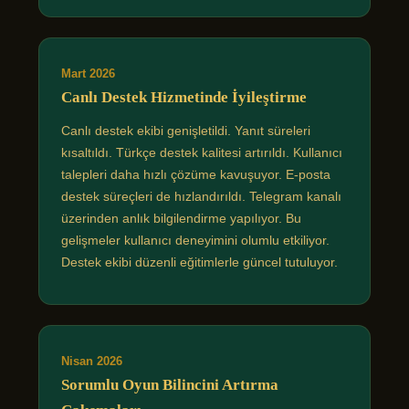
Mart 2026
Canlı Destek Hizmetinde İyileştirme
Canlı destek ekibi genişletildi. Yanıt süreleri
kısaltıldı. Türkçe destek kalitesi artırıldı. Kullanıcı
talepleri daha hızlı çözüme kavuşuyor. E-posta
destek süreçleri de hızlandırıldı. Telegram kanalı
üzerinden anlık bilgilendirme yapılıyor. Bu
gelişmeler kullanıcı deneyimini olumlu etkiliyor.
Destek ekibi düzenli eğitimlerle güncel tutuluyor.
Nisan 2026
Sorumlu Oyun Bilincini Artırma