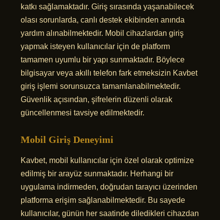
katkı sağlamaktadır. Giriş sırasında yaşanabilecek
olası sorunlarda, canlı destek ekibinden anında
yardım alınabilmektedir. Mobil cihazlardan giriş
yapmak isteyen kullanıcılar için de platform
tamamen uyumlu bir yapı sunmaktadır. Böylece
bilgisayar veya akıllı telefon fark etmeksizin Kavbet
giriş işlemi sorunsuzca tamamlanabilmektedir.
Güvenlik açısından, şifrelerin düzenli olarak
güncellenmesi tavsiye edilmektedir.
Mobil Giriş Deneyimi
Kavbet, mobil kullanıcılar için özel olarak optimize
edilmiş bir arayüz sunmaktadır. Herhangi bir
uygulama indirmeden, doğrudan tarayıcı üzerinden
platforma erişim sağlanabilmektedir. Bu sayede
kullanıcılar, günün her saatinde diledikleri cihazdan