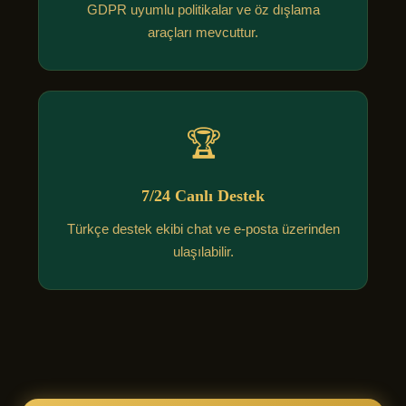
GDPR uyumlu politikalar ve öz dışlama
araçları mevcuttur.
🏆
7/24 Canlı Destek
Türkçe destek ekibi chat ve e-posta üzerinden
ulaşılabilir.