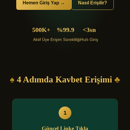
Hemen Giriş Yap →
Nasıl Erişilir?
500K+
%99.9
<3sn
Aktif Üye
Erişim Sürekliliği
Hızlı Giriş
♠
4 Adımda Kavbet Erişimi
♣
1
Güncel Linke Tıkla