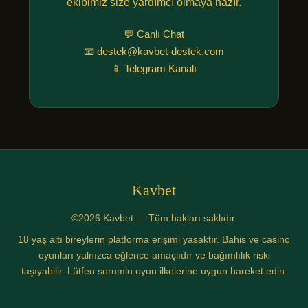
ekibimiz size yardımcı olmaya hazır.
💬 Canlı Chat
📧 destek@kavbet-destek.com
📱 Telegram Kanalı
Kavbet
©2026 Kavbet — Tüm hakları saklıdır.
18 yaş altı bireylerin platforma erişimi yasaktır. Bahis ve casino
oyunları yalnızca eğlence amaçlıdır ve bağımlılık riski
taşıyabilir. Lütfen sorumlu oyun ilkelerine uygun hareket edin.