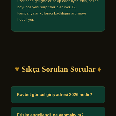
üzerinden gelişmeleri takip edebiliyor. Ekip, sezon
boyunca yeni sürprizler planlıyor. Bu
kampanyalar kullanıcı bağlılığını artırmayı
hedefliyor.
♥
Sıkça Sorulan Sorular
♦
Kavbet güncel giriş adresi 2026 nedir?
Erişim engellendi, ne yapmalıyım?