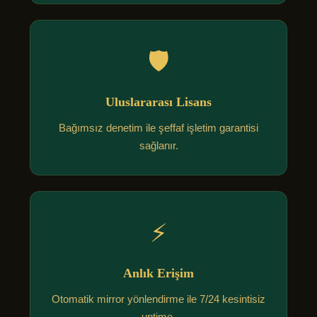
🛡️
Uluslararası Lisans
Bağımsız denetim ile şeffaf işletim garantisi
sağlanır.
⚡
Anlık Erişim
Otomatik mirror yönlendirme ile 7/24 kesintisiz