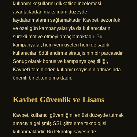
kullanım koşullarını dikkatlice incelemesi,
avantajlardan maksimum düzeyde
faydalanmalarını sağlamaktadır. Kavbet, sezonluk
ve özel gün kampanyalarıyla da kullanıcılarını
sürekli motive etmeyi amaçlamaktadır. Bu
kampanyalar, hem yeni üyeleri hem de sadık
kullanıcıları ödüllendirme stratejisinin bir parçasıdır.
Sonuç olarak bonus ve kampanya çeşitliliği,
Kavbet'i tercih eden kullanıcı sayısının artmasında
önemli bir etken olmaktadır.
Kavbet Güvenlik ve Lisans
Kavbet, kullanıcı güvenliğini en üst düzeyde tutmak
amacıyla gelişmiş SSL şifreleme teknolojisi
kullanmaktadır. Bu teknoloji sayesinde