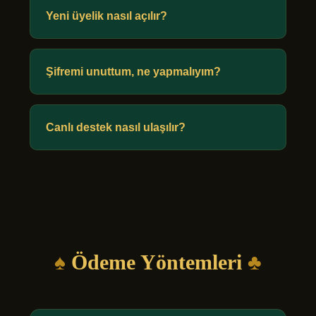
Yeni üyelik nasıl açılır?
Şifremi unuttum, ne yapmalıyım?
Canlı destek nasıl ulaşılır?
♠
Ödeme Yöntemleri
♣