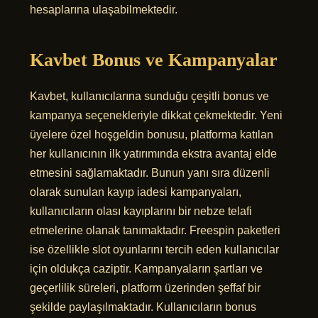
hesaplarına ulaşabilmektedir.
Kavbet Bonus ve Kampanyalar
Kavbet, kullanıcılarına sunduğu çeşitli bonus ve
kampanya seçenekleriyle dikkat çekmektedir. Yeni
üyelere özel hoşgeldin bonusu, platforma katılan
her kullanıcının ilk yatırımında ekstra avantaj elde
etmesini sağlamaktadır. Bunun yanı sıra düzenli
olarak sunulan kayıp iadesi kampanyaları,
kullanıcıların olası kayıplarını bir nebze telafi
etmelerine olanak tanımaktadır. Freespin paketleri
ise özellikle slot oyunlarını tercih eden kullanıcılar
için oldukça caziptir. Kampanyaların şartları ve
geçerlilik süreleri, platform üzerinden şeffaf bir
şekilde paylaşılmaktadır. Kullanıcıların bonus