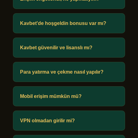
Kavbet'de hoşgeldin bonusu var mı?
Kavbet güvenilir ve lisanslı mı?
Para yatırma ve çekme nasıl yapılır?
Mobil erişim mümkün mü?
VPN olmadan girilir mi?