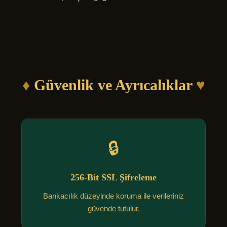
♦
Güvenlik ve Ayrıcalıklar
♥
🔒
256-Bit SSL Şifreleme
Bankacılık düzeyinde koruma ile verileriniz
güvende tutulur.