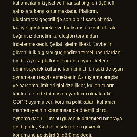
kullanıcıların kişisel ve finansal bilgileri üçüncü
şahıslara karşı korunmaktadır. Platform,
uluslararası geçerliliğe sahip bir lisans altında
faaliyet göstermekte ve bu lisans düzenli olarak
bağımsız denetim kuruluşları tarafından
incelenmektedir. Şeffaf işletim ilkesi, Kavbet'in
güvenilirlik algısını güçlendiren temel unsurlardan
biridir. Ayrıca platform, sorumlu oyun ilkelerini
benimseyerek kullanıcıların bilinçli bir şekilde oyun
oynamasını teşvik etmektedir. Öz dışlama araçları
ve harcama limitleri gibi özellikler, kullanıcıların
kontrolü elinde tutmasına yardımcı olmaktadır.
GDPR uyumlu veri koruma politikaları, kullanıcı
mahremiyetinin korunmasında önemli bir rol
oynamaktadır. Tüm bu güvenlik önlemleri bir araya
geldiğinde, Kavbet'in sektördeki güvenilir
konumunu pekiştirdiği görülmektedir.