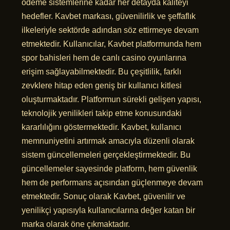
ödeme sistemlerine kadar her detayda kaliteyi
hedefler. Kavbet markası, güvenilirlik ve şeffaflık
ilkeleriyle sektörde adından söz ettirmeye devam
etmektedir. Kullanıcılar, Kavbet platformunda hem
spor bahisleri hem de canlı casino oyunlarına
erişim sağlayabilmektedir. Bu çeşitlilik, farklı
zevklere hitap eden geniş bir kullanıcı kitlesi
oluşturmaktadır. Platformun sürekli gelişen yapısı,
teknolojik yenilikleri takip etme konusundaki
kararlılığını göstermektedir. Kavbet, kullanıcı
memnuniyetini artırmak amacıyla düzenli olarak
sistem güncellemeleri gerçekleştirmektedir. Bu
güncellemeler sayesinde platform, hem güvenlik
hem de performans açısından güçlenmeye devam
etmektedir. Sonuç olarak Kavbet, güvenilir ve
yenilikçi yapısıyla kullanıcılarına değer katan bir
marka olarak öne çıkmaktadır.