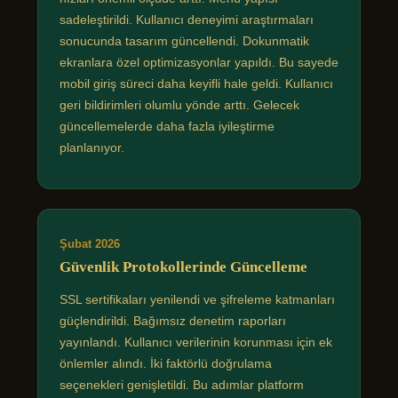
sadeleştirildi. Kullanıcı deneyimi araştırmaları
sonucunda tasarım güncellendi. Dokunmatik
ekranlara özel optimizasyonlar yapıldı. Bu sayede
mobil giriş süreci daha keyifli hale geldi. Kullanıcı
geri bildirimleri olumlu yönde arttı. Gelecek
güncellemelerde daha fazla iyileştirme
planlanıyor.
Şubat 2026
Güvenlik Protokollerinde Güncelleme
SSL sertifikaları yenilendi ve şifreleme katmanları
güçlendirildi. Bağımsız denetim raporları
yayınlandı. Kullanıcı verilerinin korunması için ek
önlemler alındı. İki faktörlü doğrulama
seçenekleri genişletildi. Bu adımlar platform