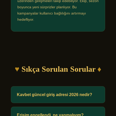
üzerinden gelişmeleri takip edebiliyor. Ekip, sezon
boyunca yeni sürprizler planlıyor. Bu
kampanyalar kullanıcı bağlılığını artırmayı
hedefliyor.
♥
Sıkça Sorulan Sorular
♦
Kavbet güncel giriş adresi 2026 nedir?
Erişim engellendi, ne yapmalıyım?