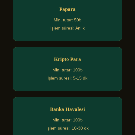
Papara
Min. tutar: 50₺
İşlem süresi: Anlık
Kripto Para
Min. tutar: 100₺
İşlem süresi: 5-15 dk
Banka Havalesi
Min. tutar: 100₺
İşlem süresi: 10-30 dk