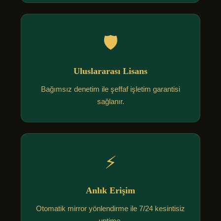
🛡️
Uluslararası Lisans
Bağımsız denetim ile şeffaf işletim garantisi
sağlanır.
⚡
Anlık Erişim
Otomatik mirror yönlendirme ile 7/24 kesintisiz