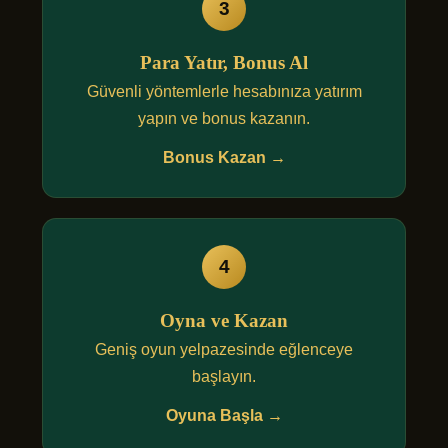
3
Para Yatır, Bonus Al
Güvenli yöntemlerle hesabınıza yatırım
yapın ve bonus kazanın.
Bonus Kazan →
4
Oyna ve Kazan
Geniş oyun yelpazesinde eğlenceye
başlayın.
Oyuna Başla →