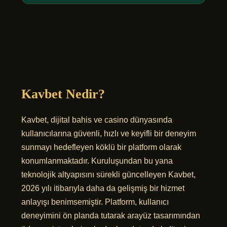
Kavbet Nedir?
Kavbet, dijital bahis ve casino dünyasında
kullanıcılarına güvenli, hızlı ve keyifli bir deneyim
sunmayı hedefleyen köklü bir platform olarak
konumlanmaktadır. Kuruluşundan bu yana
teknolojik altyapısını sürekli güncelleyen Kavbet,
2026 yılı itibarıyla daha da gelişmiş bir hizmet
anlayışı benimsemiştir. Platform, kullanıcı
deneyimini ön planda tutarak arayüz tasarımından