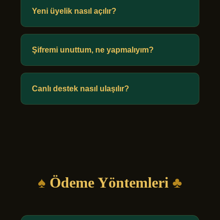
Yeni üyelik nasıl açılır?
Şifremi unuttum, ne yapmalıyım?
Canlı destek nasıl ulaşılır?
♠
Ödeme Yöntemleri
♣