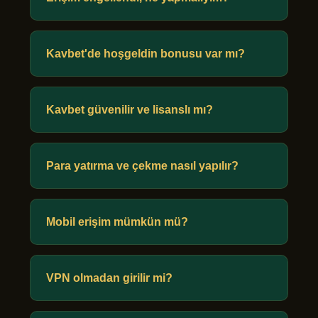
Kavbet'de hoşgeldin bonusu var mı?
Kavbet güvenilir ve lisanslı mı?
Para yatırma ve çekme nasıl yapılır?
Mobil erişim mümkün mü?
VPN olmadan girilir mi?