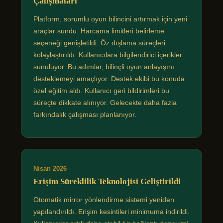
Çalışmaları
Platform, sorumlu oyun bilincini artırmak için yeni
araçlar sundu. Harcama limitleri belirleme
seçeneği genişletildi. Öz dışlama süreçleri
kolaylaştırıldı. Kullanıcılara bilgilendirici içerikler
sunuluyor. Bu adımlar, bilinçli oyun anlayışını
desteklemeyi amaçlıyor. Destek ekibi bu konuda
özel eğitim aldı. Kullanıcı geri bildirimleri bu
süreçte dikkate alınıyor. Gelecekte daha fazla
farkındalık çalışması planlanıyor.
Nisan 2026
Erişim Süreklilik Teknolojisi Geliştirildi
Otomatik mirror yönlendirme sistemi yeniden
yapılandırıldı. Erişim kesintileri minimuma indirildi.