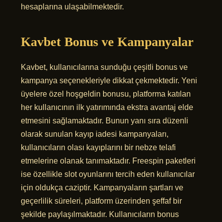
hesaplarına ulaşabilmektedir.
Kavbet Bonus ve Kampanyalar
Kavbet, kullanıcılarına sunduğu çeşitli bonus ve
kampanya seçenekleriyle dikkat çekmektedir. Yeni
üyelere özel hoşgeldin bonusu, platforma katılan
her kullanıcının ilk yatırımında ekstra avantaj elde
etmesini sağlamaktadır. Bunun yanı sıra düzenli
olarak sunulan kayıp iadesi kampanyaları,
kullanıcıların olası kayıplarını bir nebze telafi
etmelerine olanak tanımaktadır. Freespin paketleri
ise özellikle slot oyunlarını tercih eden kullanıcılar
için oldukça caziptir. Kampanyaların şartları ve
geçerlilik süreleri, platform üzerinden şeffaf bir
şekilde paylaşılmaktadır. Kullanıcıların bonus