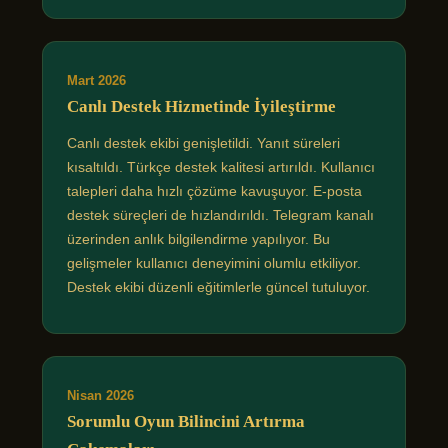
Mart 2026
Canlı Destek Hizmetinde İyileştirme
Canlı destek ekibi genişletildi. Yanıt süreleri
kısaltıldı. Türkçe destek kalitesi artırıldı. Kullanıcı
talepleri daha hızlı çözüme kavuşuyor. E-posta
destek süreçleri de hızlandırıldı. Telegram kanalı
üzerinden anlık bilgilendirme yapılıyor. Bu
gelişmeler kullanıcı deneyimini olumlu etkiliyor.
Destek ekibi düzenli eğitimlerle güncel tutuluyor.
Nisan 2026
Sorumlu Oyun Bilincini Artırma