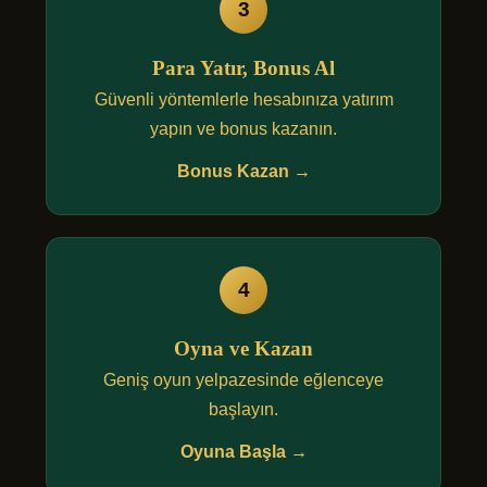
3
Para Yatır, Bonus Al
Güvenli yöntemlerle hesabınıza yatırım
yapın ve bonus kazanın.
Bonus Kazan →
4
Oyna ve Kazan
Geniş oyun yelpazesinde eğlenceye
başlayın.
Oyuna Başla →