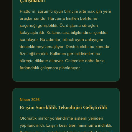
Çalışmaları
Platform, sorumlu oyun bilincini artırmak için yeni
araçlar sundu. Harcama limitleri belirleme
seçeneği genişletildi. Öz dışlama süreçleri
kolaylaştırıldı. Kullanıcılara bilgilendirici içerikler
sunuluyor. Bu adımlar, bilinçli oyun anlayışını
desteklemeyi amaçlıyor. Destek ekibi bu konuda
özel eğitim aldı. Kullanıcı geri bildirimleri bu
süreçte dikkate alınıyor. Gelecekte daha fazla
farkındalık çalışması planlanıyor.
Nisan 2026
Erişim Süreklilik Teknolojisi Geliştirildi
Otomatik mirror yönlendirme sistemi yeniden
yapılandırıldı. Erişim kesintileri minimuma indirildi.