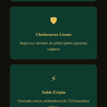
🛡️
Uluslararası Lisans
Bağımsız denetim ile şeffaf işletim garantisi
sağlanır.
⚡
Anlık Erişim
Otomatik mirror yönlendirme ile 7/24 kesintisiz