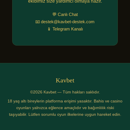
ekibimiz size yardımcı olmaya hazır.
💬 Canlı Chat
📧 destek@kavbet-destek.com
📱 Telegram Kanalı
Kavbet
©2026 Kavbet — Tüm hakları saklıdır.
18 yaş altı bireylerin platforma erişimi yasaktır. Bahis ve casino
oyunları yalnızca eğlence amaçlıdır ve bağımlılık riski
taşıyabilir. Lütfen sorumlu oyun ilkelerine uygun hareket edin.