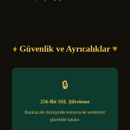
♦
Güvenlik ve Ayrıcalıklar
♥
🔒
256-Bit SSL Şifreleme
Bankacılık düzeyinde koruma ile verileriniz
güvende tutulur.