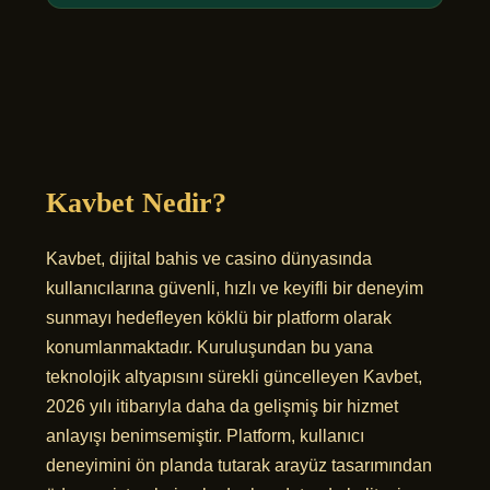
Kavbet Nedir?
Kavbet, dijital bahis ve casino dünyasında
kullanıcılarına güvenli, hızlı ve keyifli bir deneyim
sunmayı hedefleyen köklü bir platform olarak
konumlanmaktadır. Kuruluşundan bu yana
teknolojik altyapısını sürekli güncelleyen Kavbet,
2026 yılı itibarıyla daha da gelişmiş bir hizmet
anlayışı benimsemiştir. Platform, kullanıcı
deneyimini ön planda tutarak arayüz tasarımından