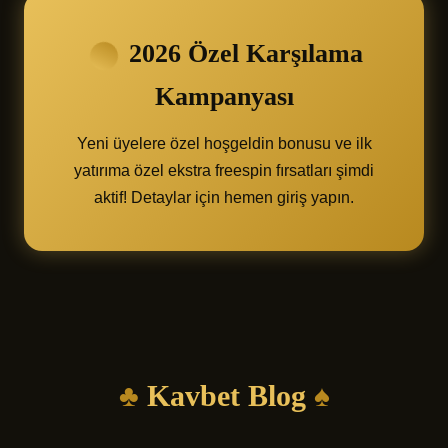
2026 Özel Karşılama
Kampanyası
Yeni üyelere özel hoşgeldin bonusu ve ilk
yatırıma özel ekstra freespin fırsatları şimdi
aktif! Detaylar için hemen giriş yapın.
♣
Kavbet Blog
♠