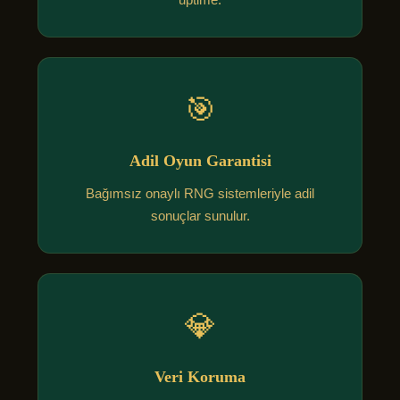
uptime.
🎯
Adil Oyun Garantisi
Bağımsız onaylı RNG sistemleriyle adil
sonuçlar sunulur.
💎
Veri Koruma