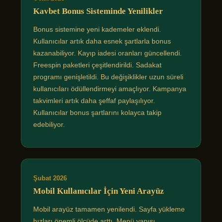
Kavbet Bonus Sisteminde Yenilikler
Bonus sistemine yeni kademeler eklendi.
Kullanıcılar artık daha esnek şartlarla bonus
kazanabiliyor. Kayıp iadesi oranları güncellendi.
Freespin paketleri çeşitlendirildi. Sadakat
programı genişletildi. Bu değişiklikler uzun süreli
kullanıcıları ödüllendirmeyi amaçlıyor. Kampanya
takvimleri artık daha şeffaf paylaşılıyor.
Kullanıcılar bonus şartlarını kolayca takip
edebiliyor.
Şubat 2026
Mobil Kullanıcılar İçin Yeni Arayüz
Mobil arayüz tamamen yenilendi. Sayfa yükleme
hızları önemli ölçüde arttı. Menü yapısı