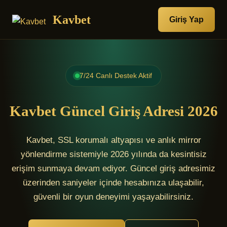
Kavbet
Giriş Yap
7/24 Canlı Destek Aktif
Kavbet Güncel Giriş Adresi 2026
Kavbet, SSL korumalı altyapısı ve anlık mirror
yönlendirme sistemiyle 2026 yılında da kesintisiz
erişim sunmaya devam ediyor. Güncel giriş adresimiz
üzerinden saniyeler içinde hesabınıza ulaşabilir,
güvenli bir oyun deneyimi yaşayabilirsiniz.