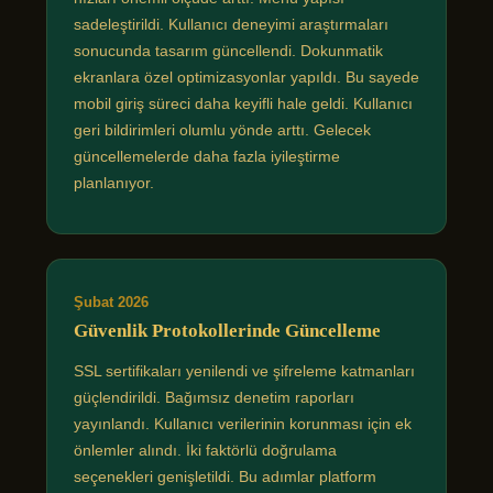
sadeleştirildi. Kullanıcı deneyimi araştırmaları
sonucunda tasarım güncellendi. Dokunmatik
ekranlara özel optimizasyonlar yapıldı. Bu sayede
mobil giriş süreci daha keyifli hale geldi. Kullanıcı
geri bildirimleri olumlu yönde arttı. Gelecek
güncellemelerde daha fazla iyileştirme
planlanıyor.
Şubat 2026
Güvenlik Protokollerinde Güncelleme
SSL sertifikaları yenilendi ve şifreleme katmanları
güçlendirildi. Bağımsız denetim raporları
yayınlandı. Kullanıcı verilerinin korunması için ek
önlemler alındı. İki faktörlü doğrulama
seçenekleri genişletildi. Bu adımlar platform