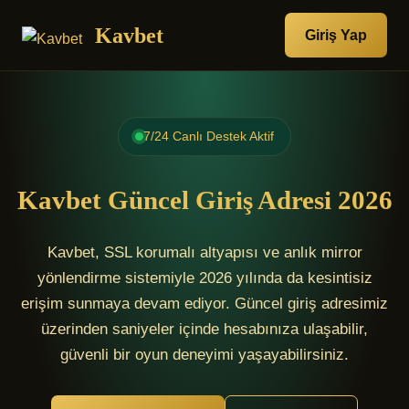
Kavbet
Giriş Yap
7/24 Canlı Destek Aktif
Kavbet Güncel Giriş Adresi 2026
Kavbet, SSL korumalı altyapısı ve anlık mirror
yönlendirme sistemiyle 2026 yılında da kesintisiz
erişim sunmaya devam ediyor. Güncel giriş adresimiz
üzerinden saniyeler içinde hesabınıza ulaşabilir,
güvenli bir oyun deneyimi yaşayabilirsiniz.