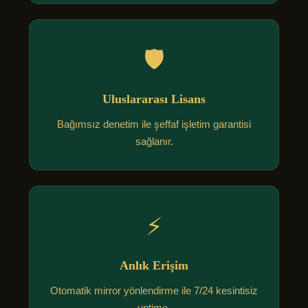
🛡️
Uluslararası Lisans
Bağımsız denetim ile şeffaf işletim garantisi
sağlanır.
⚡
Anlık Erişim
Otomatik mirror yönlendirme ile 7/24 kesintisiz