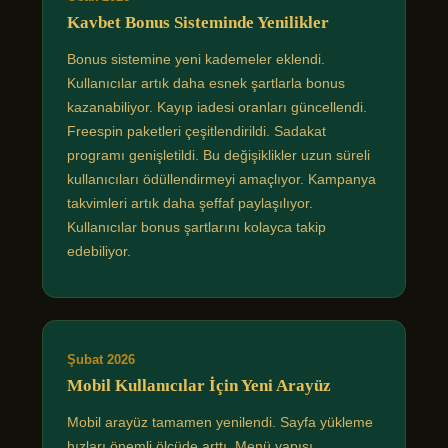
Kavbet Bonus Sisteminde Yenilikler
Bonus sistemine yeni kademeler eklendi.
Kullanıcılar artık daha esnek şartlarla bonus
kazanabiliyor. Kayıp iadesi oranları güncellendi.
Freespin paketleri çeşitlendirildi. Sadakat
programı genişletildi. Bu değişiklikler uzun süreli
kullanıcıları ödüllendirmeyi amaçlıyor. Kampanya
takvimleri artık daha şeffaf paylaşılıyor.
Kullanıcılar bonus şartlarını kolayca takip
edebiliyor.
Şubat 2026
Mobil Kullanıcılar İçin Yeni Arayüz
Mobil arayüz tamamen yenilendi. Sayfa yükleme
hızları önemli ölçüde arttı. Menü yapısı