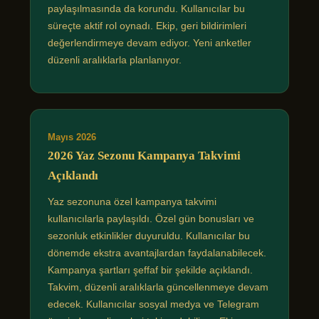
paylaşılmasında da korundu. Kullanıcılar bu
süreçte aktif rol oynadı. Ekip, geri bildirimleri
değerlendirmeye devam ediyor. Yeni anketler
düzenli aralıklarla planlanıyor.
Mayıs 2026
2026 Yaz Sezonu Kampanya Takvimi
Açıklandı
Yaz sezonuna özel kampanya takvimi
kullanıcılarla paylaşıldı. Özel gün bonusları ve
sezonluk etkinlikler duyuruldu. Kullanıcılar bu
dönemde ekstra avantajlardan faydalanabilecek.
Kampanya şartları şeffaf bir şekilde açıklandı.
Takvim, düzenli aralıklarla güncellenmeye devam
edecek. Kullanıcılar sosyal medya ve Telegram