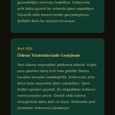
güvenilirliğini artırmayı hedefliyor. Kullanıcılar
artık daha güvenli bir ortamda işlem yapabiliyor.
Güvenlik ekibi düzenli testler gerçekleştiriyor.
Şeffaflık ilkesi bu süreçte korunuyor.
Mart 2026
Ödeme Yöntemlerinde Genişleme
Yeni ödeme seçenekleri platforma eklendi. Kripto
para işlemleri daha hızlı hale getirildi. Banka
havalesi süreçleri sadeleştirildi. Kullanıcılar artık
daha fazla seçenekle işlem yapabiliyor. İşlem
limitleri gözden geçirildi. Bu değişiklikler kullanıcı
memnuniyetini artırdı. Destek ekibi ödeme
süreçlerinde daha aktif rol alıyor. Gelecekte yeni
yöntemler eklenmesi planlanıyor.