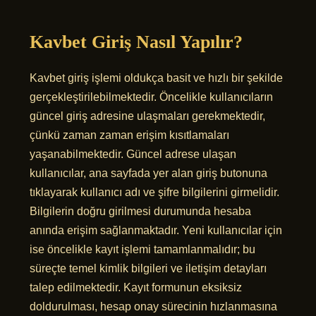
Kavbet Giriş Nasıl Yapılır?
Kavbet giriş işlemi oldukça basit ve hızlı bir şekilde
gerçekleştirilebilmektedir. Öncelikle kullanıcıların
güncel giriş adresine ulaşmaları gerekmektedir,
çünkü zaman zaman erişim kısıtlamaları
yaşanabilmektedir. Güncel adrese ulaşan
kullanıcılar, ana sayfada yer alan giriş butonuna
tıklayarak kullanıcı adı ve şifre bilgilerini girmelidir.
Bilgilerin doğru girilmesi durumunda hesaba
anında erişim sağlanmaktadır. Yeni kullanıcılar için
ise öncelikle kayıt işlemi tamamlanmalıdır; bu
süreçte temel kimlik bilgileri ve iletişim detayları
talep edilmektedir. Kayıt formunun eksiksiz
doldurulması, hesap onay sürecinin hızlanmasına