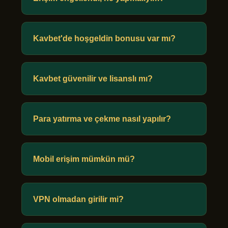
Kavbet'de hoşgeldin bonusu var mı?
Kavbet güvenilir ve lisanslı mı?
Para yatırma ve çekme nasıl yapılır?
Mobil erişim mümkün mü?
VPN olmadan girilir mi?