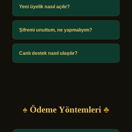
Yeni üyelik nasıl açılır?
Şifremi unuttum, ne yapmalıyım?
Canlı destek nasıl ulaşılır?
♠
Ödeme Yöntemleri
♣