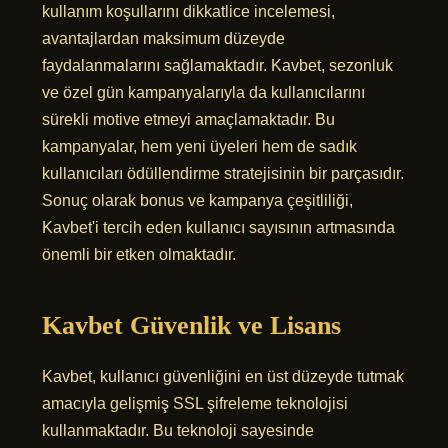
kullanım koşullarını dikkatlice incelemesi,
avantajlardan maksimum düzeyde
faydalanmalarını sağlamaktadır. Kavbet, sezonluk
ve özel gün kampanyalarıyla da kullanıcılarını
sürekli motive etmeyi amaçlamaktadır. Bu
kampanyalar, hem yeni üyeleri hem de sadık
kullanıcıları ödüllendirme stratejisinin bir parçasıdır.
Sonuç olarak bonus ve kampanya çeşitliliği,
Kavbet'i tercih eden kullanıcı sayısının artmasında
önemli bir etken olmaktadır.
Kavbet Güvenlik ve Lisans
Kavbet, kullanıcı güvenliğini en üst düzeyde tutmak
amacıyla gelişmiş SSL şifreleme teknolojisi
kullanmaktadır. Bu teknoloji sayesinde