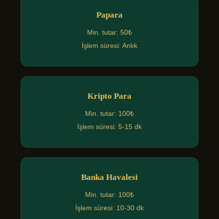
Papara
Min. tutar: 50₺
İşlem süresi: Anlık
Kripto Para
Min. tutar: 100₺
İşlem süresi: 5-15 dk
Banka Havalesi
Min. tutar: 100₺
İşlem süresi: 10-30 dk