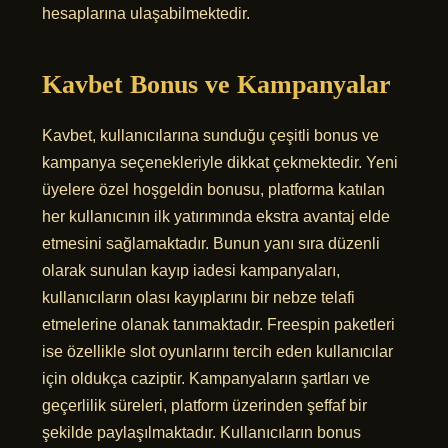
hesaplarına ulaşabilmektedir.
Kavbet Bonus ve Kampanyalar
Kavbet, kullanıcılarına sunduğu çeşitli bonus ve
kampanya seçenekleriyle dikkat çekmektedir. Yeni
üyelere özel hoşgeldin bonusu, platforma katılan
her kullanıcının ilk yatırımında ekstra avantaj elde
etmesini sağlamaktadır. Bunun yanı sıra düzenli
olarak sunulan kayıp iadesi kampanyaları,
kullanıcıların olası kayıplarını bir nebze telafi
etmelerine olanak tanımaktadır. Freespin paketleri
ise özellikle slot oyunlarını tercih eden kullanıcılar
için oldukça caziptir. Kampanyaların şartları ve
geçerlilik süreleri, platform üzerinden şeffaf bir
şekilde paylaşılmaktadır. Kullanıcıların bonus