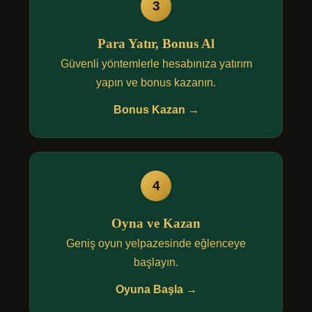
3
Para Yatır, Bonus Al
Güvenli yöntemlerle hesabınıza yatırım
yapın ve bonus kazanın.
Bonus Kazan →
4
Oyna ve Kazan
Geniş oyun yelpazesinde eğlenceye
başlayın.
Oyuna Başla →