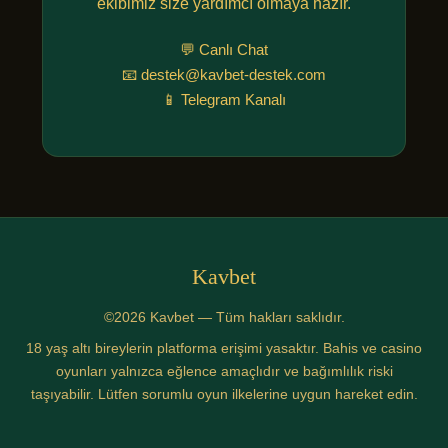
ekibimiz size yardımcı olmaya hazır.
💬 Canlı Chat
📧 destek@kavbet-destek.com
📱 Telegram Kanalı
Kavbet
©2026 Kavbet — Tüm hakları saklıdır.
18 yaş altı bireylerin platforma erişimi yasaktır. Bahis ve casino
oyunları yalnızca eğlence amaçlıdır ve bağımlılık riski
taşıyabilir. Lütfen sorumlu oyun ilkelerine uygun hareket edin.