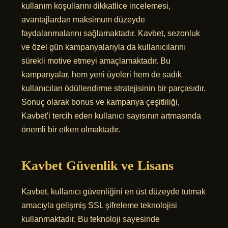
kullanım koşullarını dikkatlice incelemesi,
avantajlardan maksimum düzeyde
faydalanmalarını sağlamaktadır. Kavbet, sezonluk
ve özel gün kampanyalarıyla da kullanıcılarını
sürekli motive etmeyi amaçlamaktadır. Bu
kampanyalar, hem yeni üyeleri hem de sadık
kullanıcıları ödüllendirme stratejisinin bir parçasıdır.
Sonuç olarak bonus ve kampanya çeşitliliği,
Kavbet'i tercih eden kullanıcı sayısının artmasında
önemli bir etken olmaktadır.
Kavbet Güvenlik ve Lisans
Kavbet, kullanıcı güvenliğini en üst düzeyde tutmak
amacıyla gelişmiş SSL şifreleme teknolojisi
kullanmaktadır. Bu teknoloji sayesinde