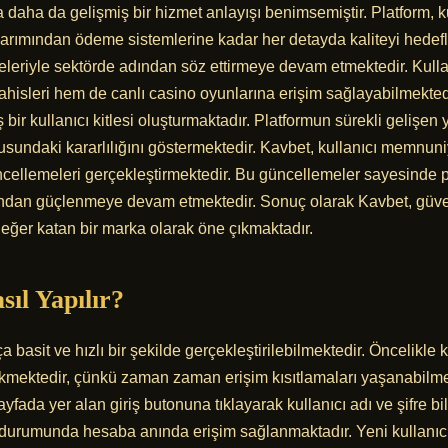
la daha da gelişmiş bir hizmet anlayışı benimsemiştir. Platform, 
sarımından ödeme sistemlerine kadar her detayda kaliteyi hedefl
ilkeleriyle sektörde adından söz ettirmeye devam etmektedir. Kulla
isleri hem de canlı casino oyunlarına erişim sağlayabilmektedir. 
bir kullanıcı kitlesi oluşturmaktadır. Platformun sürekli gelişen y
nusundaki kararlılığını göstermektedir. Kavbet, kullanıcı memnuni
ncellemeleri gerçekleştirmektedir. Bu güncellemeler sayesinde 
dan güçlenmeye devam etmektedir. Sonuç olarak Kavbet, güveni
 değer katan bir marka olarak öne çıkmaktadır.
sıl Yapılır?
a basit ve hızlı bir şekilde gerçekleştirilebilmektedir. Öncelikle k
kmektedir, çünkü zaman zaman erişim kısıtlamaları yaşanabilme
yfada yer alan giriş butonuna tıklayarak kullanıcı adı ve şifre bilg
i durumunda hesaba anında erişim sağlanmaktadır. Yeni kullanıcıl