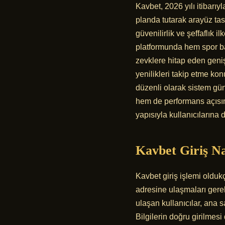
Kavbet, 2026 yılı itibarıy
planda tutarak arayüz ta
güvenilirlik ve şeffaflık 
platformunda hem spor bah
zevklere hitap eden geniş 
yenilikleri takip etme ko
düzenli olarak sistem gü
hem de performans açısın
yapısıyla kullanıcılarına
Kavbet Giriş Na
Kavbet giriş işlemi oldukç
adresine ulaşmaları gere
ulaşan kullanıcılar, ana sa
Bilgilerin doğru girilmes