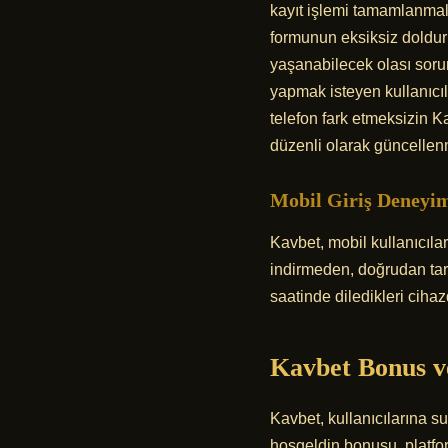
kayıt işlemi tamamlanmalıd
formunun eksiksiz doldur
yaşanabilecek olası sorun
yapmak isteyen kullanıcıl
telefon fark etmeksizin K
düzenli olarak güncellenm
Mobil Giriş Deneyi
Kavbet, mobil kullanıcıla
indirmeden, doğrudan tar
saatinde diledikleri ciha
Kavbet Bonus 
Kavbet, kullanıcılarına 
hoşgeldin bonusu, platfor