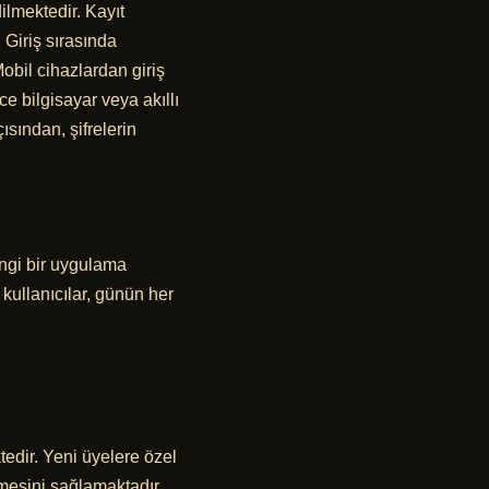
dilmektedir. Kayıt
Giriş sırasında
obil cihazlardan giriş
e bilgisayar veya akıllı
sından, şifrelerin
angi bir uygulama
kullanıcılar, günün her
edir. Yeni üyelere özel
tmesini sağlamaktadır.