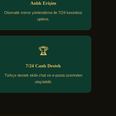
Anlık Erişim
Otomatik mirror yönlendirme ile 7/24 kesintisiz
uptime.
🏆
7/24 Canlı Destek
Türkçe destek ekibi chat ve e-posta üzerinden
ulaşılabilir.