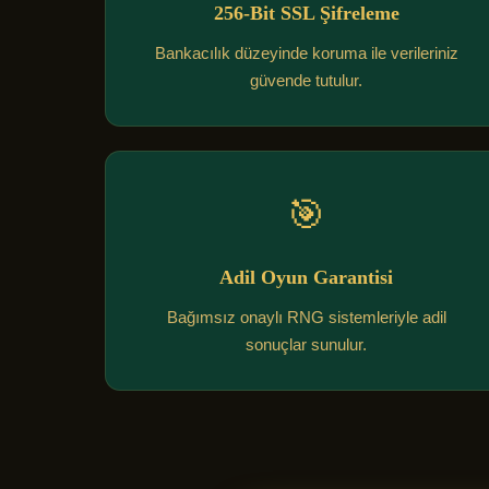
256-Bit SSL Şifreleme
Bankacılık düzeyinde koruma ile verileriniz
güvende tutulur.
🎯
Adil Oyun Garantisi
Bağımsız onaylı RNG sistemleriyle adil
sonuçlar sunulur.