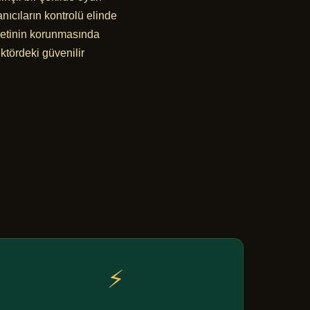
anıcıların kontrolü elinde
yetinin korunmasında
ktördeki güvenilir
⚡