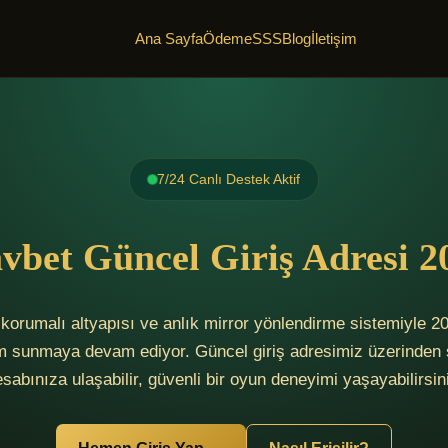
Ana Sayfa
Ödeme
SSS
Blog
İletişim
7/24 Canlı Destek Aktif
vbet Güncel Giriş Adresi 2
korumalı altyapısı ve anlık mirror yönlendirme sistemiyle 20
im sunmaya devam ediyor. Güncel giriş adresimiz üzerinden 
sabınıza ulaşabilir, güvenli bir oyun deneyimi yaşayabilirsin