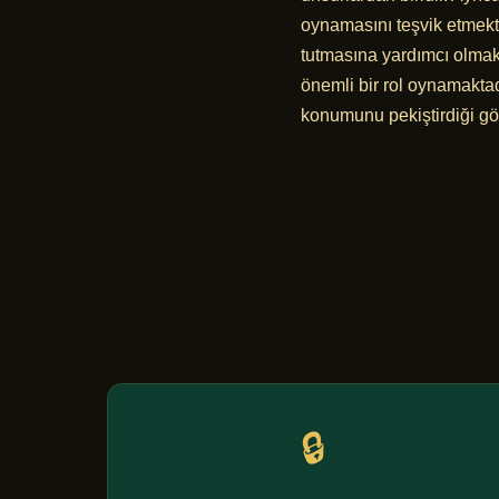
oynamasını teşvik etmekted
tutmasına yardımcı olmak
önemli bir rol oynamaktad
konumunu pekiştirdiği gö
🔒