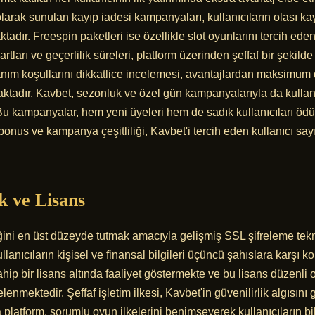
arak sunulan kayıp iadesi kampanyaları, kullanıcıların olası kayı
adır. Freespin paketleri ise özellikle slot oyunlarını tercih eden
rtları ve geçerlilik süreleri, platform üzerinden şeffaf bir şekild
lanım koşullarını dikkatlice incelemesi, avantajlardan maksimu
tadır. Kavbet, sezonluk ve özel gün kampanyalarıyla da kullanıc
 kampanyalar, hem yeni üyeleri hem de sadık kullanıcıları ödüll
bonus ve kampanya çeşitliliği, Kavbet'i tercih eden kullanıcı sa
k ve Lisans
ğini en üst düzeyde tutmak amacıyla gelişmiş SSL şifreleme tekn
lanıcıların kişisel ve finansal bilgileri üçüncü şahıslara karşı k
sahip bir lisans altında faaliyet göstermekte ve bu lisans düzenl
elenmektedir. Şeffaf işletim ilkesi, Kavbet'in güvenilirlik algısın
a platform, sorumlu oyun ilkelerini benimseyerek kullanıcıların bil