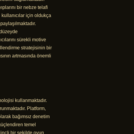
plarını bir nebze telafi
 kullanıcılar için oldukça
e paylaşılmaktadır.
m düzeyde
ılarını sürekli motive
endirme stratejisinin bir
yısının artmasında önemli
olojisi kullanmaktadır.
orunmaktadır. Platform,
i olarak bağımsız denetim
ı güçlendiren temel
inçli bir şekilde oyun