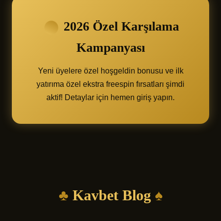
2026 Özel Karşılama
Kampanyası
Yeni üyelere özel hoşgeldin bonusu ve ilk
yatırıma özel ekstra freespin fırsatları şimdi
aktif! Detaylar için hemen giriş yapın.
♣
Kavbet Blog
♠