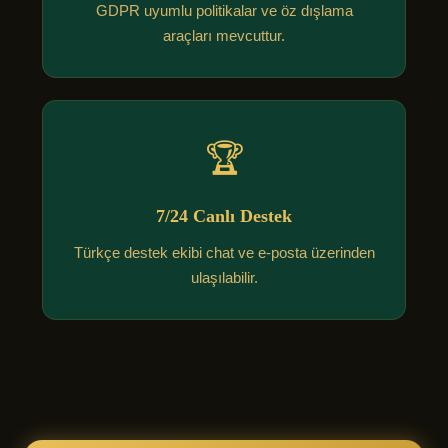
GDPR uyumlu politikalar ve öz dışlama
araçları mevcuttur.
🏆
7/24 Canlı Destek
Türkçe destek ekibi chat ve e-posta üzerinden
ulaşılabilir.