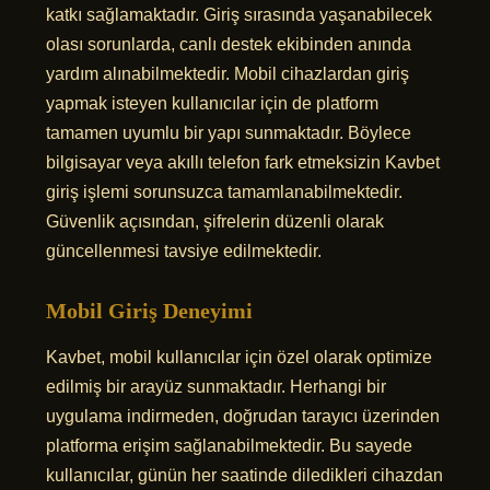
katkı sağlamaktadır. Giriş sırasında yaşanabilecek
olası sorunlarda, canlı destek ekibinden anında
yardım alınabilmektedir. Mobil cihazlardan giriş
yapmak isteyen kullanıcılar için de platform
tamamen uyumlu bir yapı sunmaktadır. Böylece
bilgisayar veya akıllı telefon fark etmeksizin Kavbet
giriş işlemi sorunsuzca tamamlanabilmektedir.
Güvenlik açısından, şifrelerin düzenli olarak
güncellenmesi tavsiye edilmektedir.
Mobil Giriş Deneyimi
Kavbet, mobil kullanıcılar için özel olarak optimize
edilmiş bir arayüz sunmaktadır. Herhangi bir
uygulama indirmeden, doğrudan tarayıcı üzerinden
platforma erişim sağlanabilmektedir. Bu sayede
kullanıcılar, günün her saatinde diledikleri cihazdan