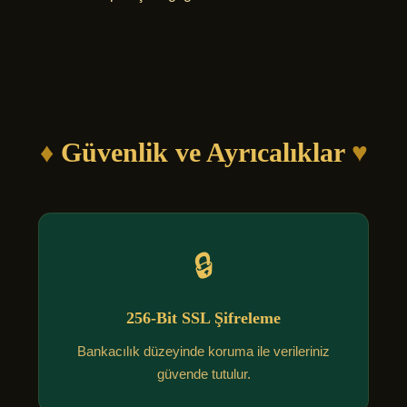
♦
Güvenlik ve Ayrıcalıklar
♥
🔒
256-Bit SSL Şifreleme
Bankacılık düzeyinde koruma ile verileriniz
güvende tutulur.