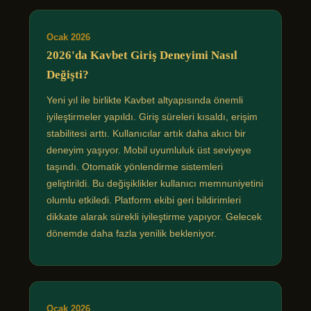
Ocak 2026
2026'da Kavbet Giriş Deneyimi Nasıl
Değişti?
Yeni yıl ile birlikte Kavbet altyapısında önemli
iyileştirmeler yapıldı. Giriş süreleri kısaldı, erişim
stabilitesi arttı. Kullanıcılar artık daha akıcı bir
deneyim yaşıyor. Mobil uyumluluk üst seviyeye
taşındı. Otomatik yönlendirme sistemleri
geliştirildi. Bu değişiklikler kullanıcı memnuniyetini
olumlu etkiledi. Platform ekibi geri bildirimleri
dikkate alarak sürekli iyileştirme yapıyor. Gelecek
dönemde daha fazla yenilik bekleniyor.
Ocak 2026