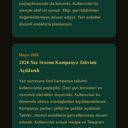
paylaşılmasında da korundu. Kullanıcılar bu
süreçte aktif rol oynadı. Ekip, geri bildirimleri
değerlendirmeye devam ediyor. Yeni anketler
düzenli aralıklarla planlanıyor.
Mayıs 2026
2026 Yaz Sezonu Kampanya Takvimi
Açıklandı
Yaz sezonuna özel kampanya takvimi
kullanıcılarla paylaşıldı. Özel gün bonusları ve
sezonluk etkinlikler duyuruldu. Kullanıcılar bu
dönemde ekstra avantajlardan faydalanabilecek.
Kampanya şartları şeffaf bir şekilde açıklandı.
Takvim, düzenli aralıklarla güncellenmeye devam
edecek. Kullanıcılar sosyal medya ve Telegram