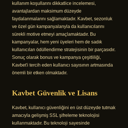
kullanım koşullarını dikkatlice incelemesi,
avantajlardan maksimum düzeyde
faydalanmalarını sağlamaktadır. Kavbet, sezonluk
ve özel gün kampanyalarıyla da kullanıcılarını
sürekli motive etmeyi amaçlamaktadır. Bu
kampanyalar, hem yeni üyeleri hem de sadık
kullanıcıları ödüllendirme stratejisinin bir parçasıdır.
Sonuç olarak bonus ve kampanya çeşitliliği,
Kavbet'i tercih eden kullanıcı sayısının artmasında
önemli bir etken olmaktadır.
Kavbet Güvenlik ve Lisans
Kavbet, kullanıcı güvenliğini en üst düzeyde tutmak
amacıyla gelişmiş SSL şifreleme teknolojisi
kullanmaktadır. Bu teknoloji sayesinde