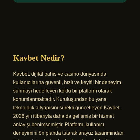
Kavbet Nedir?
Kavbet, dijital bahis ve casino dünyasında
kullanıcılarına güvenli, hızlı ve keyifli bir deneyim
sunmayı hedefleyen köklü bir platform olarak
konumlanmaktadır. Kuruluşundan bu yana
teknolojik altyapısını sürekli güncelleyen Kavbet,
2026 yılı itibarıyla daha da gelişmiş bir hizmet
anlayışı benimsemiştir. Platform, kullanıcı
deneyimini ön planda tutarak arayüz tasarımından