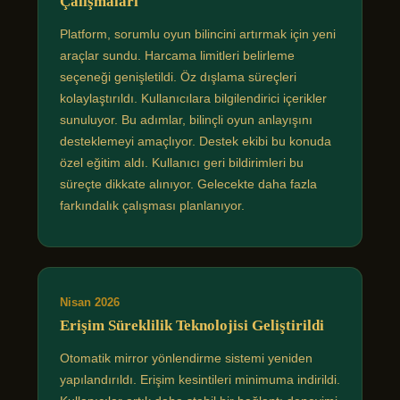
Çalışmaları
Platform, sorumlu oyun bilincini artırmak için yeni
araçlar sundu. Harcama limitleri belirleme
seçeneği genişletildi. Öz dışlama süreçleri
kolaylaştırıldı. Kullanıcılara bilgilendirici içerikler
sunuluyor. Bu adımlar, bilinçli oyun anlayışını
desteklemeyi amaçlıyor. Destek ekibi bu konuda
özel eğitim aldı. Kullanıcı geri bildirimleri bu
süreçte dikkate alınıyor. Gelecekte daha fazla
farkındalık çalışması planlanıyor.
Nisan 2026
Erişim Süreklilik Teknolojisi Geliştirildi
Otomatik mirror yönlendirme sistemi yeniden
yapılandırıldı. Erişim kesintileri minimuma indirildi.