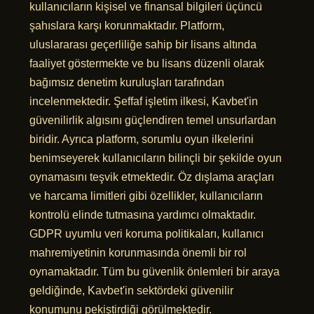
kullanıcıların kişisel ve finansal bilgileri üçüncü
şahıslara karşı korunmaktadır. Platform,
uluslararası geçerliliğe sahip bir lisans altında
faaliyet göstermekte ve bu lisans düzenli olarak
bağımsız denetim kuruluşları tarafından
incelenmektedir. Şeffaf işletim ilkesi, Kavbet'in
güvenilirlik algısını güçlendiren temel unsurlardan
biridir. Ayrıca platform, sorumlu oyun ilkelerini
benimseyerek kullanıcıların bilinçli bir şekilde oyun
oynamasını teşvik etmektedir. Öz dışlama araçları
ve harcama limitleri gibi özellikler, kullanıcıların
kontrolü elinde tutmasına yardımcı olmaktadır.
GDPR uyumlu veri koruma politikaları, kullanıcı
mahremiyetinin korunmasında önemli bir rol
oynamaktadır. Tüm bu güvenlik önlemleri bir araya
geldiğinde, Kavbet'in sektördeki güvenilir
konumunu pekiştirdiği görülmektedir.