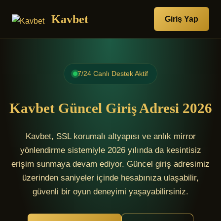
Kavbet
Giriş Yap
7/24 Canlı Destek Aktif
Kavbet Güncel Giriş Adresi 2026
Kavbet, SSL korumalı altyapısı ve anlık mirror
yönlendirme sistemiyle 2026 yılında da kesintisiz
erişim sunmaya devam ediyor. Güncel giriş adresimiz
üzerinden saniyeler içinde hesabınıza ulaşabilir,
güvenli bir oyun deneyimi yaşayabilirsiniz.