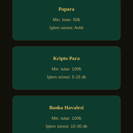
Papara
Min. tutar: 50₺
İşlem süresi: Anlık
Kripto Para
Min. tutar: 100₺
İşlem süresi: 5-15 dk
Banka Havalesi
Min. tutar: 100₺
İşlem süresi: 10-30 dk