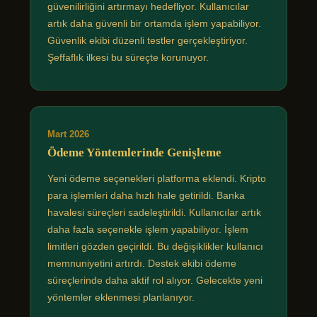
güvenilirliğini artırmayı hedefliyor. Kullanıcılar
artık daha güvenli bir ortamda işlem yapabiliyor.
Güvenlik ekibi düzenli testler gerçekleştiriyor.
Şeffaflık ilkesi bu süreçte korunuyor.
Mart 2026
Ödeme Yöntemlerinde Genişleme
Yeni ödeme seçenekleri platforma eklendi. Kripto
para işlemleri daha hızlı hale getirildi. Banka
havalesi süreçleri sadeleştirildi. Kullanıcılar artık
daha fazla seçenekle işlem yapabiliyor. İşlem
limitleri gözden geçirildi. Bu değişiklikler kullanıcı
memnuniyetini artırdı. Destek ekibi ödeme
süreçlerinde daha aktif rol alıyor. Gelecekte yeni
yöntemler eklenmesi planlanıyor.