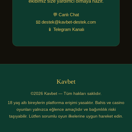
ekibimiz size yardımcı olmaya hazır.
💬 Canlı Chat
📧 destek@kavbet-destek.com
📱 Telegram Kanalı
Kavbet
©2026 Kavbet — Tüm hakları saklıdır.
18 yaş altı bireylerin platforma erişimi yasaktır. Bahis ve casino
oyunları yalnızca eğlence amaçlıdır ve bağımlılık riski
taşıyabilir. Lütfen sorumlu oyun ilkelerine uygun hareket edin.