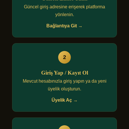
Güncel giriş adresine erişerek platforma
yönlenin.
Bağlantıya Git →
2
Giriş Yap / Kayıt Ol
Mevcut hesabınızla giriş yapın ya da yeni
üyelik oluşturun.
Üyelik Aç →