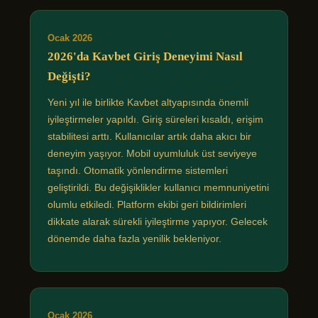
Ocak 2026
2026'da Kavbet Giriş Deneyimi Nasıl
Değişti?
Yeni yıl ile birlikte Kavbet altyapısında önemli
iyileştirmeler yapıldı. Giriş süreleri kısaldı, erişim
stabilitesi arttı. Kullanıcılar artık daha akıcı bir
deneyim yaşıyor. Mobil uyumluluk üst seviyeye
taşındı. Otomatik yönlendirme sistemleri
geliştirildi. Bu değişiklikler kullanıcı memnuniyetini
olumlu etkiledi. Platform ekibi geri bildirimleri
dikkate alarak sürekli iyileştirme yapıyor. Gelecek
dönemde daha fazla yenilik bekleniyor.
Ocak 2026