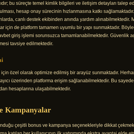
ır; bu süreçte temel kimlik bilgileri ve iletişim detayları talep e
ulması, hesap onay sürecinin hızlanmasına katkı sağlamaktadır. 
larda, canlı destek ekibinden anında yardım alınabilmektedir. M
ar için de platform tamamen uyumlu bir yapı sunmaktadır. Böylec
avbet giriş işlemi sorunsuzca tamamlanabilmektedir. Güvenlik açı
esi tavsiye edilmektedir.
mi
r için özel olarak optimize edilmiş bir arayüz sunmaktadır. Herh
ayıcı üzerinden platforma erişim sağlanabilmektedir. Bu sayede 
zdan hesaplarına ulaşabilmektedir.
ve Kampanyalar
sunduğu çeşitli bonus ve kampanya seçenekleriyle dikkat çekmekt
ma katılan her kullanıcının ilk yatırımında ekstra avantaj elde e