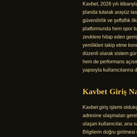
Kavbet, 2026 yılı itibarıy
planda tutarak arayüz ta
güvenilirlik ve şeffaflık 
platformunda hem spor bah
zevklere hitap eden geniş 
yenilikleri takip etme ko
düzenli olarak sistem gü
hem de performans açısın
yapısıyla kullanıcılarına
Kavbet Giriş Na
Kavbet giriş işlemi oldukç
adresine ulaşmaları gere
ulaşan kullanıcılar, ana sa
Bilgilerin doğru girilmes