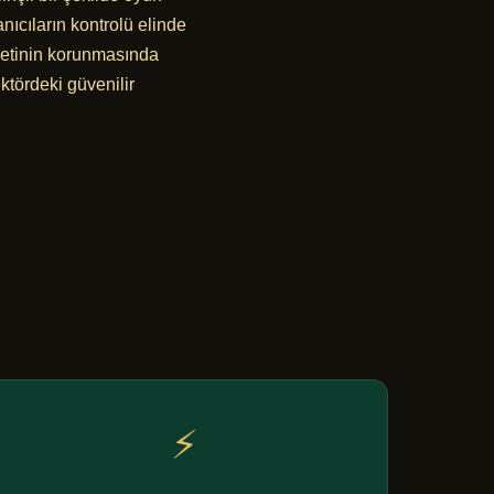
anıcıların kontrolü elinde
yetinin korunmasında
ktördeki güvenilir
⚡