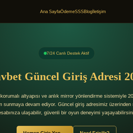
Ana Sayfa
Ödeme
SSS
Blog
İletişim
7/24 Canlı Destek Aktif
vbet Güncel Giriş Adresi 2
korumalı altyapısı ve anlık mirror yönlendirme sistemiyle 20
im sunmaya devam ediyor. Güncel giriş adresimiz üzerinden 
sabınıza ulaşabilir, güvenli bir oyun deneyimi yaşayabilirsin