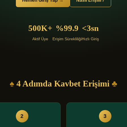
Hemen Giriş Yap →
Nasıl Erişilir?
500K+
%99.9
<3sn
Aktif Üye
Erişim Sürekliliği
Hızlı Giriş
♠
4 Adımda Kavbet Erişimi
♣
2
3