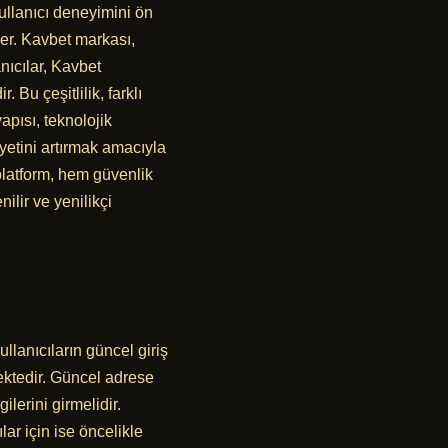
kullanıcı deneyimini ön
er. Kavbet markası,
nıcılar, Kavbet
Bu çeşitlilik, farklı
apısı, teknolojik
yetini artırmak amacıyla
platform, hem güvenlik
lir ve yenilikçi
ullanıcıların güncel giriş
ktedir. Güncel adrese
ilerini girmelidir.
ar için ise öncelikle