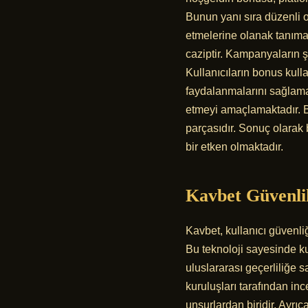
Bunun yanı sıra düzenli ol
etmelerine olanak tanımakt
caziptir. Kampanyaların şa
Kullanıcıların bonus kul
faydalanmalarını sağlamak
etmeyi amaçlamaktadır. Bu
parçasıdır. Sonuç olarak 
bir etken olmaktadır.
Kavbet Güvenli
Kavbet, kullanıcı güvenli
Bu teknoloji sayesinde kul
uluslararası geçerliliğe 
kuruluşları tarafından inc
unsurlardan biridir. Ayrıc