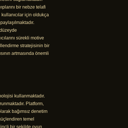
plarını bir nebze telafi
 kullanıcılar için oldukça
e paylaşılmaktadır.
m düzeyde
ılarını sürekli motive
endirme stratejisinin bir
yısının artmasında önemli
olojisi kullanmaktadır.
orunmaktadır. Platform,
i olarak bağımsız denetim
ı güçlendiren temel
inçli bir şekilde oyun