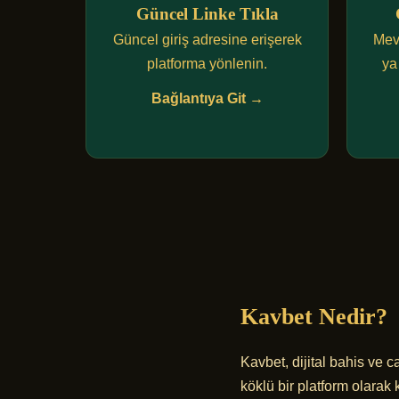
Güncel Linke Tıkla
Güncel giriş adresine erişerek
Mevc
platforma yönlenin.
ya
Bağlantıya Git →
Kavbet Nedir?
Kavbet, dijital bahis ve 
köklü bir platform olara