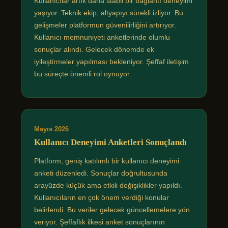
Kullanıcılar artık daha stabil bir bağlantı deneyimi
yaşıyor. Teknik ekip, altyapıyı sürekli izliyor. Bu
gelişmeler platformun güvenilirliğini artırıyor.
Kullanıcı memnuniyeti anketlerinde olumlu
sonuçlar alındı. Gelecek dönemde ek
iyileştirmeler yapılması bekleniyor. Şeffaf iletişim
bu süreçte önemli rol oynuyor.
Mayıs 2026
Kullanıcı Deneyimi Anketleri Sonuçlandı
Platform, geniş katılımlı bir kullanıcı deneyimi
anketi düzenledi. Sonuçlar doğrultusunda
arayüzde küçük ama etkili değişiklikler yapıldı.
Kullanıcıların en çok önem verdiği konular
belirlendi. Bu veriler gelecek güncellemelere yön
veriyor. Şeffaflık ilkesi anket sonuçlarının