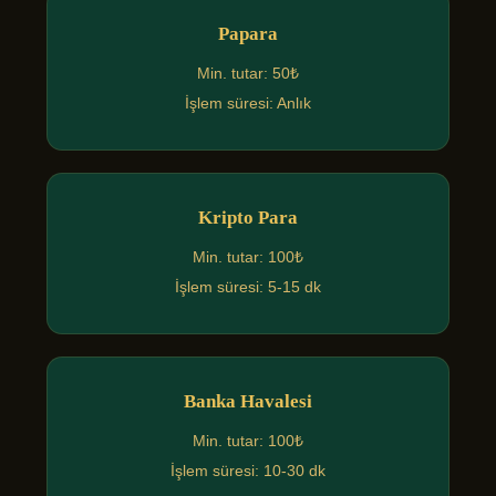
Papara
Min. tutar: 50₺
İşlem süresi: Anlık
Kripto Para
Min. tutar: 100₺
İşlem süresi: 5-15 dk
Banka Havalesi
Min. tutar: 100₺
İşlem süresi: 10-30 dk