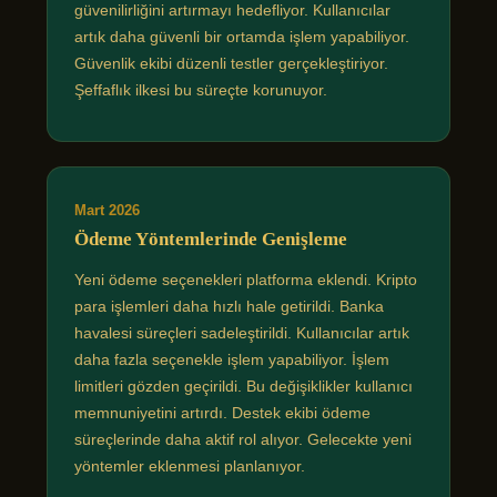
güvenilirliğini artırmayı hedefliyor. Kullanıcılar
artık daha güvenli bir ortamda işlem yapabiliyor.
Güvenlik ekibi düzenli testler gerçekleştiriyor.
Şeffaflık ilkesi bu süreçte korunuyor.
Mart 2026
Ödeme Yöntemlerinde Genişleme
Yeni ödeme seçenekleri platforma eklendi. Kripto
para işlemleri daha hızlı hale getirildi. Banka
havalesi süreçleri sadeleştirildi. Kullanıcılar artık
daha fazla seçenekle işlem yapabiliyor. İşlem
limitleri gözden geçirildi. Bu değişiklikler kullanıcı
memnuniyetini artırdı. Destek ekibi ödeme
süreçlerinde daha aktif rol alıyor. Gelecekte yeni
yöntemler eklenmesi planlanıyor.