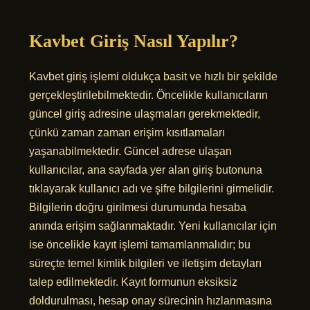
Kavbet Giriş Nasıl Yapılır?
Kavbet giriş işlemi oldukça basit ve hızlı bir şekilde
gerçekleştirilebilmektedir. Öncelikle kullanıcıların
güncel giriş adresine ulaşmaları gerekmektedir,
çünkü zaman zaman erişim kısıtlamaları
yaşanabilmektedir. Güncel adrese ulaşan
kullanıcılar, ana sayfada yer alan giriş butonuna
tıklayarak kullanıcı adı ve şifre bilgilerini girmelidir.
Bilgilerin doğru girilmesi durumunda hesaba
anında erişim sağlanmaktadır. Yeni kullanıcılar için
ise öncelikle kayıt işlemi tamamlanmalıdır; bu
süreçte temel kimlik bilgileri ve iletişim detayları
talep edilmektedir. Kayıt formunun eksiksiz
doldurulması, hesap onay sürecinin hızlanmasına