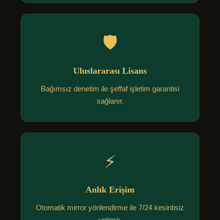
🛡️
Uluslararası Lisans
Bağımsız denetim ile şeffaf işletim garantisi
sağlanır.
⚡
Anlık Erişim
Otomatik mirror yönlendirme ile 7/24 kesintisiz