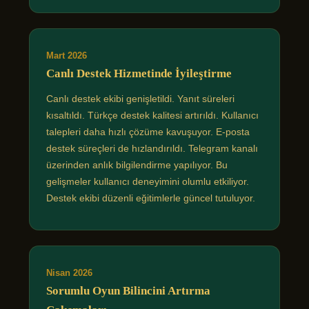
Mart 2026
Canlı Destek Hizmetinde İyileştirme
Canlı destek ekibi genişletildi. Yanıt süreleri
kısaltıldı. Türkçe destek kalitesi artırıldı. Kullanıcı
talepleri daha hızlı çözüme kavuşuyor. E-posta
destek süreçleri de hızlandırıldı. Telegram kanalı
üzerinden anlık bilgilendirme yapılıyor. Bu
gelişmeler kullanıcı deneyimini olumlu etkiliyor.
Destek ekibi düzenli eğitimlerle güncel tutuluyor.
Nisan 2026
Sorumlu Oyun Bilincini Artırma