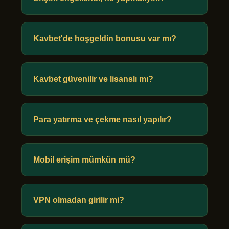
Kavbet'de hoşgeldin bonusu var mı?
Kavbet güvenilir ve lisanslı mı?
Para yatırma ve çekme nasıl yapılır?
Mobil erişim mümkün mü?
VPN olmadan girilir mi?