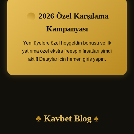
2026 Özel Karşılama
Kampanyası
Yeni üyelere özel hoşgeldin bonusu ve ilk
yatırıma özel ekstra freespin fırsatları şimdi
aktif! Detaylar için hemen giriş yapın.
♣
Kavbet Blog
♠