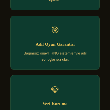
uptime.
🎯
Adil Oyun Garantisi
Bağımsız onaylı RNG sistemleriyle adil
sonuçlar sunulur.
💎
Veri Koruma