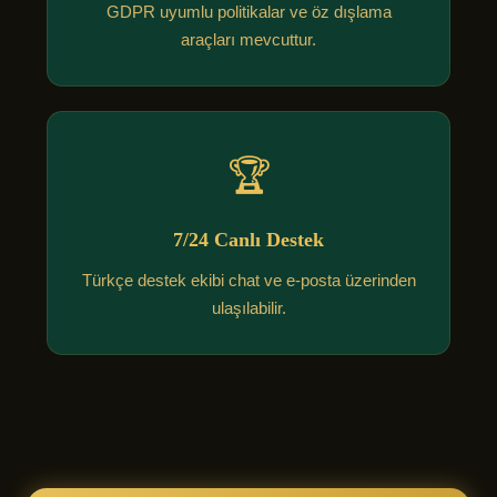
GDPR uyumlu politikalar ve öz dışlama
araçları mevcuttur.
🏆
7/24 Canlı Destek
Türkçe destek ekibi chat ve e-posta üzerinden
ulaşılabilir.