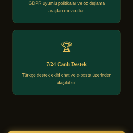
GDPR uyumlu politikalar ve öz dışlama
araçları mevcuttur.
🏆
7/24 Canlı Destek
Türkçe destek ekibi chat ve e-posta üzerinden
ulaşılabilir.