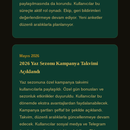
paylaşılmasında da korundu. Kullanıcılar bu
süreçte aktif rol oynadı. Ekip, geri bildirimleri
değerlendirmeye devam ediyor. Yeni anketler
düzenli aralıklarla planlanıyor.
Mayıs 2026
2026 Yaz Sezonu Kampanya Takvimi
Açıklandı
Yaz sezonuna özel kampanya takvimi
kullanıcılarla paylaşıldı. Özel gün bonusları ve
sezonluk etkinlikler duyuruldu. Kullanıcılar bu
dönemde ekstra avantajlardan faydalanabilecek.
Kampanya şartları şeffaf bir şekilde açıklandı.
Takvim, düzenli aralıklarla güncellenmeye devam
edecek. Kullanıcılar sosyal medya ve Telegram