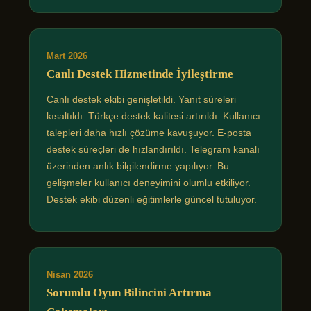
Mart 2026
Canlı Destek Hizmetinde İyileştirme
Canlı destek ekibi genişletildi. Yanıt süreleri
kısaltıldı. Türkçe destek kalitesi artırıldı. Kullanıcı
talepleri daha hızlı çözüme kavuşuyor. E-posta
destek süreçleri de hızlandırıldı. Telegram kanalı
üzerinden anlık bilgilendirme yapılıyor. Bu
gelişmeler kullanıcı deneyimini olumlu etkiliyor.
Destek ekibi düzenli eğitimlerle güncel tutuluyor.
Nisan 2026
Sorumlu Oyun Bilincini Artırma