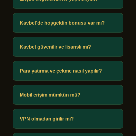
Kavbet'de hoşgeldin bonusu var mı?
Kavbet güvenilir ve lisanslı mı?
Para yatırma ve çekme nasıl yapılır?
Mobil erişim mümkün mü?
VPN olmadan girilir mi?