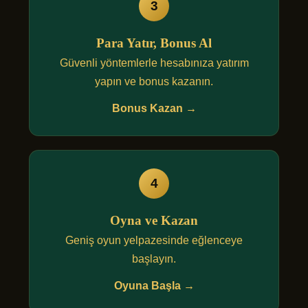
3
Para Yatır, Bonus Al
Güvenli yöntemlerle hesabınıza yatırım
yapın ve bonus kazanın.
Bonus Kazan →
4
Oyna ve Kazan
Geniş oyun yelpazesinde eğlenceye
başlayın.
Oyuna Başla →