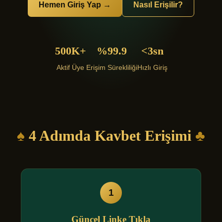
Hemen Giriş Yap →
Nasıl Erişilir?
500K+
%99.9
<3sn
Aktif Üye
Erişim Sürekliliği
Hızlı Giriş
♠
4 Adımda Kavbet Erişimi
♣
1
Güncel Linke Tıkla