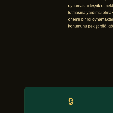
oynamasını teşvik etmekted
tutmasına yardımcı olmak
önemli bir rol oynamaktad
konumunu pekiştirdiği gö
🔒