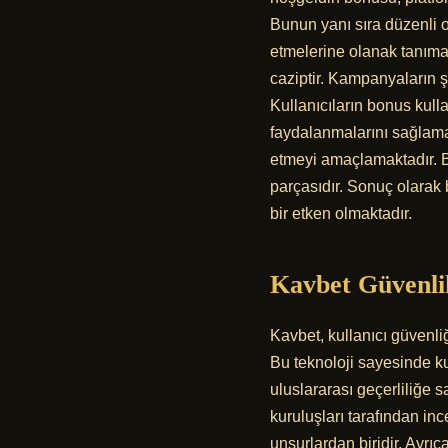
Bunun yanı sıra düzenli ol
etmelerine olanak tanımakt
caziptir. Kampanyaların şa
Kullanıcıların bonus kul
faydalanmalarını sağlamak
etmeyi amaçlamaktadır. Bu
parçasıdır. Sonuç olarak 
bir etken olmaktadır.
Kavbet Güvenli
Kavbet, kullanıcı güvenli
Bu teknoloji sayesinde kul
uluslararası geçerliliğe 
kuruluşları tarafından inc
unsurlardan biridir. Ayrıc