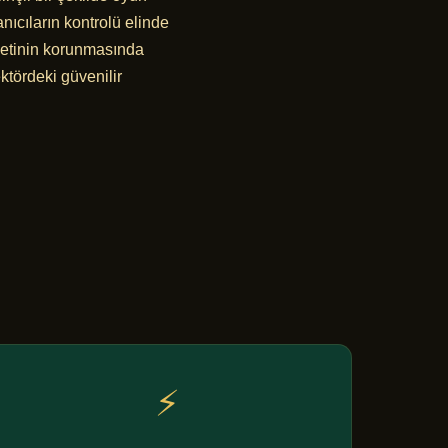
anıcıların kontrolü elinde
yetinin korunmasında
ktördeki güvenilir
⚡