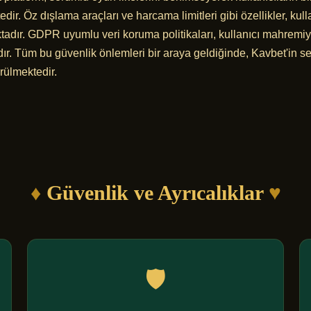
ir. Öz dışlama araçları ve harcama limitleri gibi özellikler, kull
tadır. GDPR uyumlu veri koruma politikaları, kullanıcı mahremi
ır. Tüm bu güvenlik önlemleri bir araya geldiğinde, Kavbet'in se
rülmektedir.
♦
Güvenlik ve Ayrıcalıklar
♥
🛡️