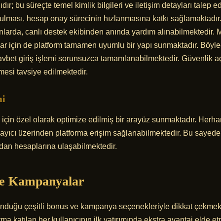
ır; bu süreçte temel kimlik bilgileri ve iletişim detayları talep e
ulması, hesap onay sürecinin hızlanmasına katkı sağlamaktadır. 
larda, canlı destek ekibinden anında yardım alınabilmektedir. M
ar için de platform tamamen uyumlu bir yapı sunmaktadır. Böylec
avbet giriş işlemi sorunsuzca tamamlanabilmektedir. Güvenlik açı
esi tavsiye edilmektedir.
mi
r için özel olarak optimize edilmiş bir arayüz sunmaktadır. Herh
ayıcı üzerinden platforma erişim sağlanabilmektedir. Bu sayede 
zdan hesaplarına ulaşabilmektedir.
ve Kampanyalar
sunduğu çeşitli bonus ve kampanya seçenekleriyle dikkat çekmekt
ma katılan her kullanıcının ilk yatırımında ekstra avantaj elde e