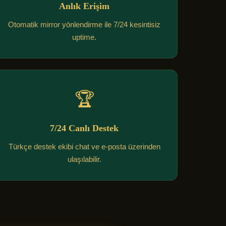
Anlık Erişim
Otomatik mirror yönlendirme ile 7/24 kesintisiz
uptime.
🏆
7/24 Canlı Destek
Türkçe destek ekibi chat ve e-posta üzerinden
ulaşılabilir.