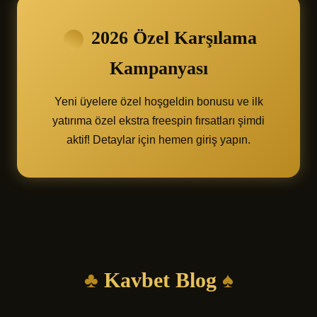
2026 Özel Karşılama
Kampanyası
Yeni üyelere özel hoşgeldin bonusu ve ilk
yatırıma özel ekstra freespin fırsatları şimdi
aktif! Detaylar için hemen giriş yapın.
♣
Kavbet Blog
♠