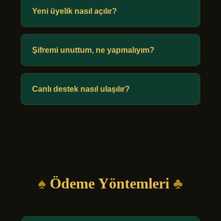
Yeni üyelik nasıl açılır?
Şifremi unuttum, ne yapmalıyım?
Canlı destek nasıl ulaşılır?
♠
Ödeme Yöntemleri
♣