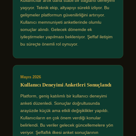
Kullanıcılar artık daha stabil bir bağlantı deneyimi
yaşıyor. Teknik ekip, altyapıyı sürekli izliyor. Bu
gelişmeler platformun güvenilirliğini artırıyor.
Kullanıcı memnuniyeti anketlerinde olumlu
sonuçlar alındı. Gelecek dönemde ek
iyileştirmeler yapılması bekleniyor. Şeffaf iletişim
bu süreçte önemli rol oynuyor.
Mayıs 2026
Kullanıcı Deneyimi Anketleri Sonuçlandı
Platform, geniş katılımlı bir kullanıcı deneyimi
anketi düzenledi. Sonuçlar doğrultusunda
arayüzde küçük ama etkili değişiklikler yapıldı.
Kullanıcıların en çok önem verdiği konular
belirlendi. Bu veriler gelecek güncellemelere yön
veriyor. Şeffaflık ilkesi anket sonuçlarının