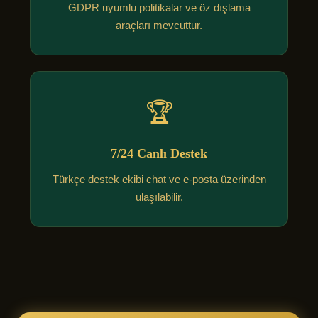
GDPR uyumlu politikalar ve öz dışlama
araçları mevcuttur.
🏆
7/24 Canlı Destek
Türkçe destek ekibi chat ve e-posta üzerinden
ulaşılabilir.