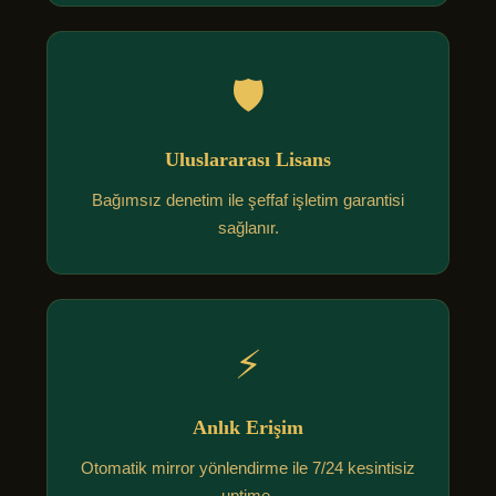
🛡️
Uluslararası Lisans
Bağımsız denetim ile şeffaf işletim garantisi
sağlanır.
⚡
Anlık Erişim
Otomatik mirror yönlendirme ile 7/24 kesintisiz