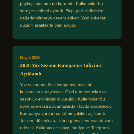
paylaşılmasında da korundu. Kullanıcılar bu
süreçte aktif rol oynadı. Ekip, geri bildirimleri
değerlendirmeye devam ediyor. Yeni anketler
düzenli aralıklarla planlanıyor.
Mayıs 2026
2026 Yaz Sezonu Kampanya Takvimi
Açıklandı
Yaz sezonuna özel kampanya takvimi
kullanıcılarla paylaşıldı. Özel gün bonusları ve
sezonluk etkinlikler duyuruldu. Kullanıcılar bu
dönemde ekstra avantajlardan faydalanabilecek.
Kampanya şartları şeffaf bir şekilde açıklandı.
Takvim, düzenli aralıklarla güncellenmeye devam
edecek. Kullanıcılar sosyal medya ve Telegram