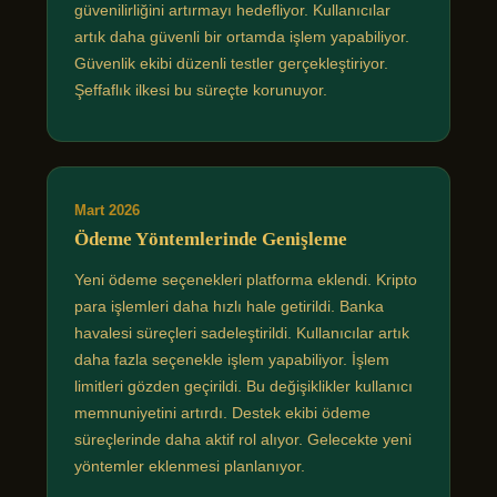
güvenilirliğini artırmayı hedefliyor. Kullanıcılar
artık daha güvenli bir ortamda işlem yapabiliyor.
Güvenlik ekibi düzenli testler gerçekleştiriyor.
Şeffaflık ilkesi bu süreçte korunuyor.
Mart 2026
Ödeme Yöntemlerinde Genişleme
Yeni ödeme seçenekleri platforma eklendi. Kripto
para işlemleri daha hızlı hale getirildi. Banka
havalesi süreçleri sadeleştirildi. Kullanıcılar artık
daha fazla seçenekle işlem yapabiliyor. İşlem
limitleri gözden geçirildi. Bu değişiklikler kullanıcı
memnuniyetini artırdı. Destek ekibi ödeme
süreçlerinde daha aktif rol alıyor. Gelecekte yeni
yöntemler eklenmesi planlanıyor.