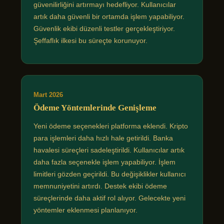
güvenilirliğini artırmayı hedefliyor. Kullanıcılar
artık daha güvenli bir ortamda işlem yapabiliyor.
Güvenlik ekibi düzenli testler gerçekleştiriyor.
Şeffaflık ilkesi bu süreçte korunuyor.
Mart 2026
Ödeme Yöntemlerinde Genişleme
Yeni ödeme seçenekleri platforma eklendi. Kripto
para işlemleri daha hızlı hale getirildi. Banka
havalesi süreçleri sadeleştirildi. Kullanıcılar artık
daha fazla seçenekle işlem yapabiliyor. İşlem
limitleri gözden geçirildi. Bu değişiklikler kullanıcı
memnuniyetini artırdı. Destek ekibi ödeme
süreçlerinde daha aktif rol alıyor. Gelecekte yeni
yöntemler eklenmesi planlanıyor.