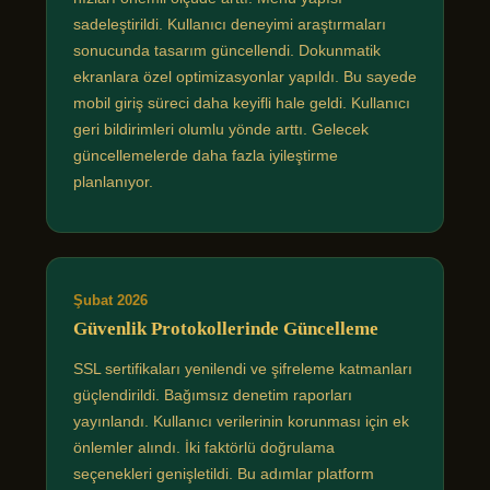
sadeleştirildi. Kullanıcı deneyimi araştırmaları
sonucunda tasarım güncellendi. Dokunmatik
ekranlara özel optimizasyonlar yapıldı. Bu sayede
mobil giriş süreci daha keyifli hale geldi. Kullanıcı
geri bildirimleri olumlu yönde arttı. Gelecek
güncellemelerde daha fazla iyileştirme
planlanıyor.
Şubat 2026
Güvenlik Protokollerinde Güncelleme
SSL sertifikaları yenilendi ve şifreleme katmanları
güçlendirildi. Bağımsız denetim raporları
yayınlandı. Kullanıcı verilerinin korunması için ek
önlemler alındı. İki faktörlü doğrulama
seçenekleri genişletildi. Bu adımlar platform