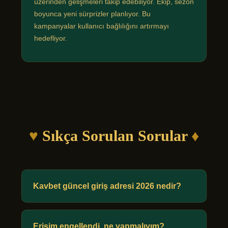
üzerinden gelişmeleri takip edebiliyor. Ekip, sezon
boyunca yeni sürprizler planlıyor. Bu
kampanyalar kullanıcı bağlılığını artırmayı
hedefliyor.
♥
Sıkça Sorulan Sorular
♦
Kavbet güncel giriş adresi 2026 nedir?
Erişim engellendi, ne yapmalıyım?