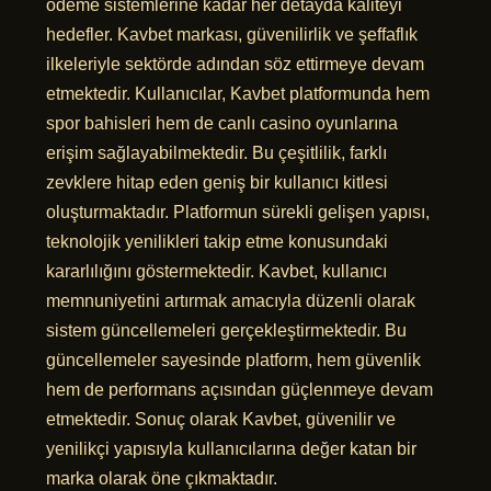
ödeme sistemlerine kadar her detayda kaliteyi
hedefler. Kavbet markası, güvenilirlik ve şeffaflık
ilkeleriyle sektörde adından söz ettirmeye devam
etmektedir. Kullanıcılar, Kavbet platformunda hem
spor bahisleri hem de canlı casino oyunlarına
erişim sağlayabilmektedir. Bu çeşitlilik, farklı
zevklere hitap eden geniş bir kullanıcı kitlesi
oluşturmaktadır. Platformun sürekli gelişen yapısı,
teknolojik yenilikleri takip etme konusundaki
kararlılığını göstermektedir. Kavbet, kullanıcı
memnuniyetini artırmak amacıyla düzenli olarak
sistem güncellemeleri gerçekleştirmektedir. Bu
güncellemeler sayesinde platform, hem güvenlik
hem de performans açısından güçlenmeye devam
etmektedir. Sonuç olarak Kavbet, güvenilir ve
yenilikçi yapısıyla kullanıcılarına değer katan bir
marka olarak öne çıkmaktadır.