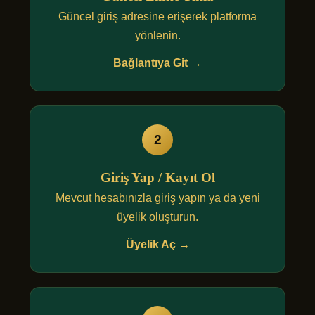
Güncel giriş adresine erişerek platforma
yönlenin.
Bağlantıya Git →
2
Giriş Yap / Kayıt Ol
Mevcut hesabınızla giriş yapın ya da yeni
üyelik oluşturun.
Üyelik Aç →