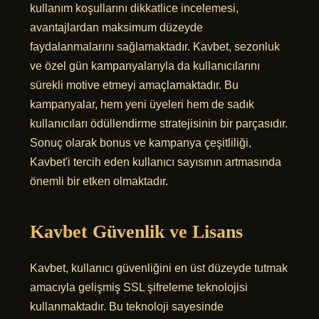
kullanım koşullarını dikkatlice incelemesi,
avantajlardan maksimum düzeyde
faydalanmalarını sağlamaktadır. Kavbet, sezonluk
ve özel gün kampanyalarıyla da kullanıcılarını
sürekli motive etmeyi amaçlamaktadır. Bu
kampanyalar, hem yeni üyeleri hem de sadık
kullanıcıları ödüllendirme stratejisinin bir parçasıdır.
Sonuç olarak bonus ve kampanya çeşitliliği,
Kavbet'i tercih eden kullanıcı sayısının artmasında
önemli bir etken olmaktadır.
Kavbet Güvenlik ve Lisans
Kavbet, kullanıcı güvenliğini en üst düzeyde tutmak
amacıyla gelişmiş SSL şifreleme teknolojisi
kullanmaktadır. Bu teknoloji sayesinde