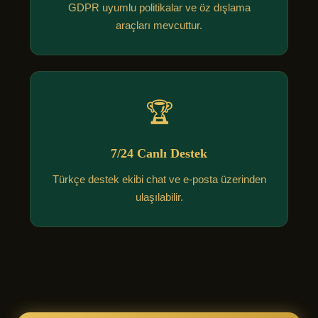
GDPR uyumlu politikalar ve öz dışlama
araçları mevcuttur.
🏆
7/24 Canlı Destek
Türkçe destek ekibi chat ve e-posta üzerinden
ulaşılabilir.