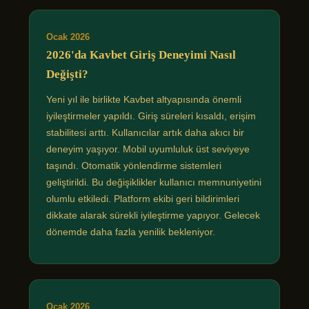
Ocak 2026
2026'da Kavbet Giriş Deneyimi Nasıl
Değişti?
Yeni yıl ile birlikte Kavbet altyapısında önemli
iyileştirmeler yapıldı. Giriş süreleri kısaldı, erişim
stabilitesi arttı. Kullanıcılar artık daha akıcı bir
deneyim yaşıyor. Mobil uyumluluk üst seviyeye
taşındı. Otomatik yönlendirme sistemleri
geliştirildi. Bu değişiklikler kullanıcı memnuniyetini
olumlu etkiledi. Platform ekibi geri bildirimleri
dikkate alarak sürekli iyileştirme yapıyor. Gelecek
dönemde daha fazla yenilik bekleniyor.
Ocak 2026