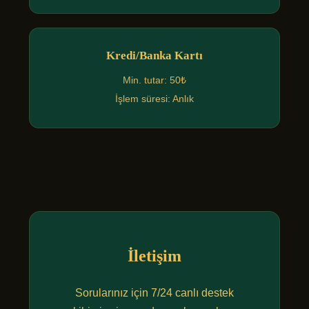
Kredi/Banka Kartı
Min. tutar: 50₺
İşlem süresi: Anlık
İletişim
Sorularınız için 7/24 canlı destek