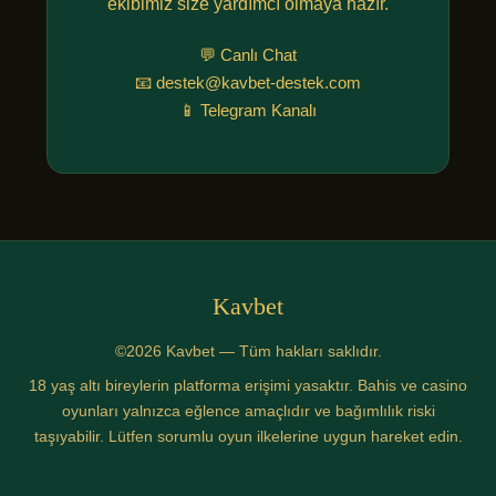
ekibimiz size yardımcı olmaya hazır.
💬 Canlı Chat
📧 destek@kavbet-destek.com
📱 Telegram Kanalı
Kavbet
©2026 Kavbet — Tüm hakları saklıdır.
18 yaş altı bireylerin platforma erişimi yasaktır. Bahis ve casino
oyunları yalnızca eğlence amaçlıdır ve bağımlılık riski
taşıyabilir. Lütfen sorumlu oyun ilkelerine uygun hareket edin.