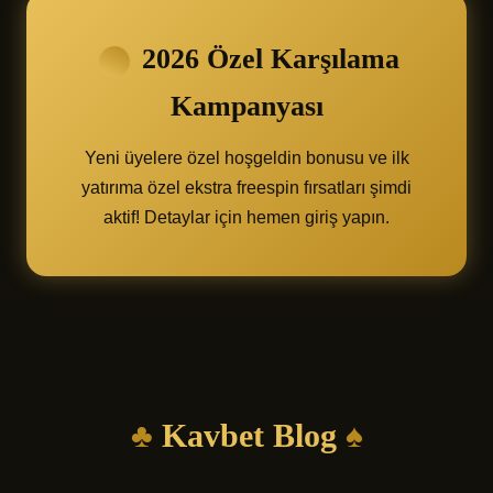
2026 Özel Karşılama
Kampanyası
Yeni üyelere özel hoşgeldin bonusu ve ilk
yatırıma özel ekstra freespin fırsatları şimdi
aktif! Detaylar için hemen giriş yapın.
♣
Kavbet Blog
♠