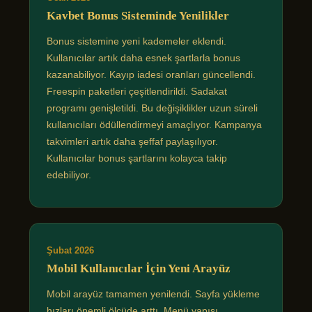
Kavbet Bonus Sisteminde Yenilikler
Bonus sistemine yeni kademeler eklendi.
Kullanıcılar artık daha esnek şartlarla bonus
kazanabiliyor. Kayıp iadesi oranları güncellendi.
Freespin paketleri çeşitlendirildi. Sadakat
programı genişletildi. Bu değişiklikler uzun süreli
kullanıcıları ödüllendirmeyi amaçlıyor. Kampanya
takvimleri artık daha şeffaf paylaşılıyor.
Kullanıcılar bonus şartlarını kolayca takip
edebiliyor.
Şubat 2026
Mobil Kullanıcılar İçin Yeni Arayüz
Mobil arayüz tamamen yenilendi. Sayfa yükleme
hızları önemli ölçüde arttı. Menü yapısı