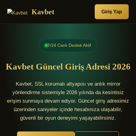
Kavbet
Giriş Yap
7/24 Canlı Destek Aktif
Kavbet Güncel Giriş Adresi 2026
Kavbet, SSL korumalı altyapısı ve anlık mirror
yönlendirme sistemiyle 2026 yılında da kesintisiz
erişim sunmaya devam ediyor. Güncel giriş adresimiz
üzerinden saniyeler içinde hesabınıza ulaşabilir,
güvenli bir oyun deneyimi yaşayabilirsiniz.