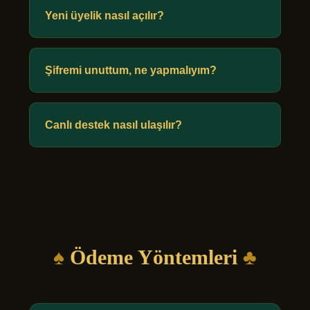
Yeni üyelik nasıl açılır?
Şifremi unuttum, ne yapmalıyım?
Canlı destek nasıl ulaşılır?
♠
Ödeme Yöntemleri
♣