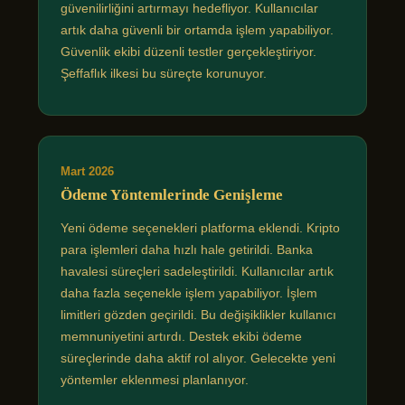
güvenilirliğini artırmayı hedefliyor. Kullanıcılar
artık daha güvenli bir ortamda işlem yapabiliyor.
Güvenlik ekibi düzenli testler gerçekleştiriyor.
Şeffaflık ilkesi bu süreçte korunuyor.
Mart 2026
Ödeme Yöntemlerinde Genişleme
Yeni ödeme seçenekleri platforma eklendi. Kripto
para işlemleri daha hızlı hale getirildi. Banka
havalesi süreçleri sadeleştirildi. Kullanıcılar artık
daha fazla seçenekle işlem yapabiliyor. İşlem
limitleri gözden geçirildi. Bu değişiklikler kullanıcı
memnuniyetini artırdı. Destek ekibi ödeme
süreçlerinde daha aktif rol alıyor. Gelecekte yeni
yöntemler eklenmesi planlanıyor.