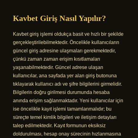
Kavbet Giriş Nasıl Yapılır?
Kavbet giriş işlemi oldukça basit ve hızlı bir şekilde
gerçekleştirilebilmektedir. Öncelikle kullanıcıların
güncel giriş adresine ulaşmaları gerekmektedir,
çünkü zaman zaman erişim kısıtlamaları
yaşanabilmektedir. Güncel adrese ulaşan
kullanıcılar, ana sayfada yer alan giriş butonuna
tıklayarak kullanıcı adı ve şifre bilgilerini girmelidir.
Bilgilerin doğru girilmesi durumunda hesaba
anında erişim sağlanmaktadır. Yeni kullanıcılar için
ise öncelikle kayıt işlemi tamamlanmalıdır; bu
süreçte temel kimlik bilgileri ve iletişim detayları
talep edilmektedir. Kayıt formunun eksiksiz
doldurulması, hesap onay sürecinin hızlanmasına