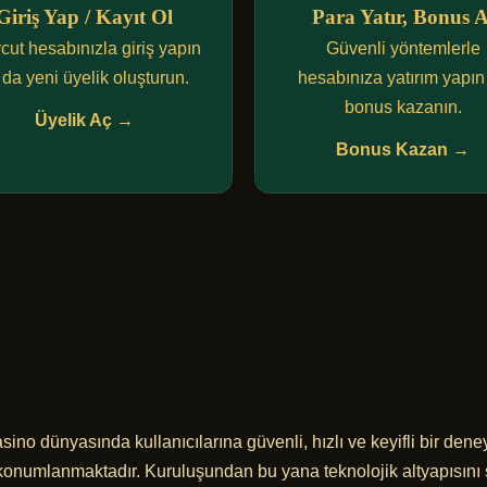
Giriş Yap / Kayıt Ol
Para Yatır, Bonus A
ut hesabınızla giriş yapın
Güvenli yöntemlerle
 da yeni üyelik oluşturun.
hesabınıza yatırım yapın
bonus kazanın.
Üyelik Aç →
Bonus Kazan →
casino dünyasında kullanıcılarına güvenli, hızlı ve keyifli bir d
k konumlanmaktadır. Kuruluşundan bu yana teknolojik altyapısını