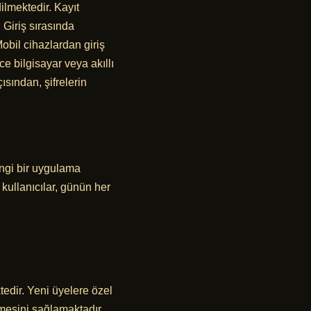
dilmektedir. Kayıt
Giriş sırasında
obil cihazlardan giriş
e bilgisayar veya akıllı
sından, şifrelerin
angi bir uygulama
kullanıcılar, günün her
edir. Yeni üyelere özel
tmesini sağlamaktadır.