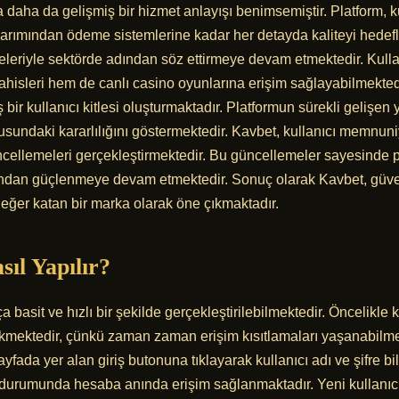
la daha da gelişmiş bir hizmet anlayışı benimsemiştir. Platform, 
sarımından ödeme sistemlerine kadar her detayda kaliteyi hedefl
ilkeleriyle sektörde adından söz ettirmeye devam etmektedir. Kulla
isleri hem de canlı casino oyunlarına erişim sağlayabilmektedir. 
bir kullanıcı kitlesi oluşturmaktadır. Platformun sürekli gelişen y
nusundaki kararlılığını göstermektedir. Kavbet, kullanıcı memnuni
ncellemeleri gerçekleştirmektedir. Bu güncellemeler sayesinde 
dan güçlenmeye devam etmektedir. Sonuç olarak Kavbet, güveni
 değer katan bir marka olarak öne çıkmaktadır.
sıl Yapılır?
a basit ve hızlı bir şekilde gerçekleştirilebilmektedir. Öncelikle k
kmektedir, çünkü zaman zaman erişim kısıtlamaları yaşanabilme
yfada yer alan giriş butonuna tıklayarak kullanıcı adı ve şifre bilg
i durumunda hesaba anında erişim sağlanmaktadır. Yeni kullanıcıl