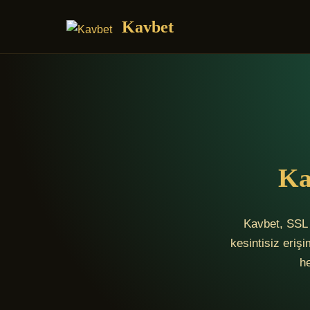
Kavbet
Ka
Kavbet, SSL 
kesintisiz eriş
he