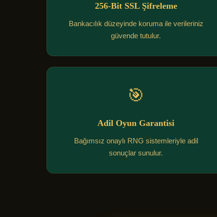
256-Bit SSL Şifreleme
Bankacılık düzeyinde koruma ile verileriniz
güvende tutulur.
🎯
Adil Oyun Garantisi
Bağımsız onaylı RNG sistemleriyle adil
sonuçlar sunulur.