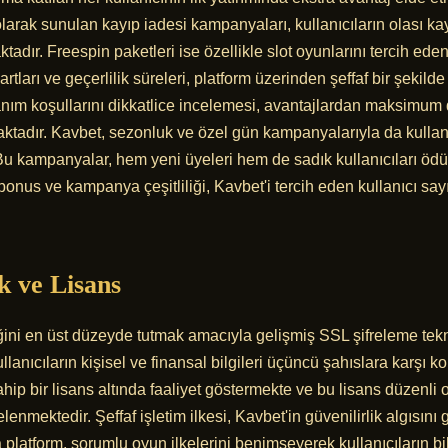
arak sunulan kayıp iadesi kampanyaları, kullanıcıların olası kayı
adır. Freespin paketleri ise özellikle slot oyunlarını tercih eden
rtları ve geçerlilik süreleri, platform üzerinden şeffaf bir şekild
lanım koşullarını dikkatlice incelemesi, avantajlardan maksimu
tadır. Kavbet, sezonluk ve özel gün kampanyalarıyla da kullanıc
 kampanyalar, hem yeni üyeleri hem de sadık kullanıcıları ödüll
bonus ve kampanya çeşitliliği, Kavbet'i tercih eden kullanıcı sa
k ve Lisans
ğini en üst düzeyde tutmak amacıyla gelişmiş SSL şifreleme tekn
lanıcıların kişisel ve finansal bilgileri üçüncü şahıslara karşı k
sahip bir lisans altında faaliyet göstermekte ve bu lisans düzenl
elenmektedir. Şeffaf işletim ilkesi, Kavbet'in güvenilirlik algısın
a platform, sorumlu oyun ilkelerini benimseyerek kullanıcıların bil