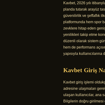
Kavbet, 2026 yılı itibarıy
planda tutarak arayüz ta
güvenilirlik ve şeffaflık 
platformunda hem spor bah
zevklere hitap eden geniş 
yenilikleri takip etme ko
düzenli olarak sistem gü
hem de performans açısın
yapısıyla kullanıcılarına
Kavbet Giriş Na
Kavbet giriş işlemi oldukç
adresine ulaşmaları gere
ulaşan kullanıcılar, ana sa
Bilgilerin doğru girilmes