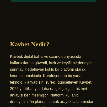
Kavbet Nedir?
Kavbet, dijital bahis ve casino dünyasında
kullanıcılarına güvenli, hızlı ve keyifli bir deneyim
sunmayı hedefleyen köklü bir platform olarak
konumlanmaktadır. Kuruluşundan bu yana
teknolojik altyapısını sürekli güncelleyen Kavbet,
2026 yılı itibarıyla daha da gelişmiş bir hizmet
anlayışı benimsemiştir. Platform, kullanıcı
deneyimini ön planda tutarak arayüz tasarımından