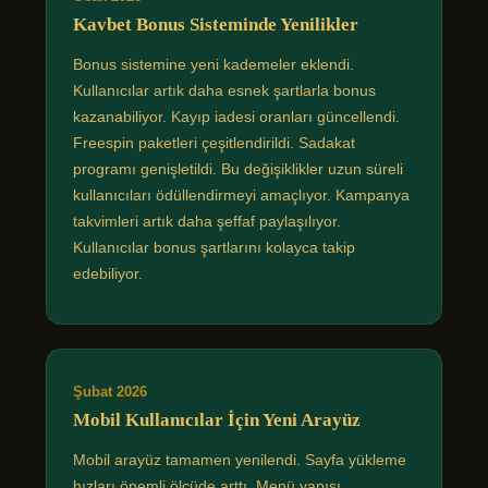
Kavbet Bonus Sisteminde Yenilikler
Bonus sistemine yeni kademeler eklendi.
Kullanıcılar artık daha esnek şartlarla bonus
kazanabiliyor. Kayıp iadesi oranları güncellendi.
Freespin paketleri çeşitlendirildi. Sadakat
programı genişletildi. Bu değişiklikler uzun süreli
kullanıcıları ödüllendirmeyi amaçlıyor. Kampanya
takvimleri artık daha şeffaf paylaşılıyor.
Kullanıcılar bonus şartlarını kolayca takip
edebiliyor.
Şubat 2026
Mobil Kullanıcılar İçin Yeni Arayüz
Mobil arayüz tamamen yenilendi. Sayfa yükleme
hızları önemli ölçüde arttı. Menü yapısı