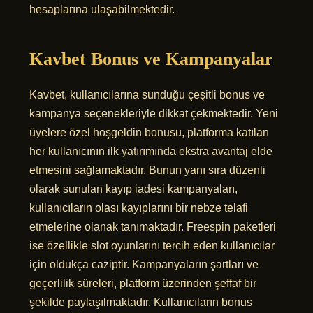
hesaplarına ulaşabilmektedir.
Kavbet Bonus ve Kampanyalar
Kavbet, kullanıcılarına sunduğu çeşitli bonus ve
kampanya seçenekleriyle dikkat çekmektedir. Yeni
üyelere özel hoşgeldin bonusu, platforma katılan
her kullanıcının ilk yatırımında ekstra avantaj elde
etmesini sağlamaktadır. Bunun yanı sıra düzenli
olarak sunulan kayıp iadesi kampanyaları,
kullanıcıların olası kayıplarını bir nebze telafi
etmelerine olanak tanımaktadır. Freespin paketleri
ise özellikle slot oyunlarını tercih eden kullanıcılar
için oldukça caziptir. Kampanyaların şartları ve
geçerlilik süreleri, platform üzerinden şeffaf bir
şekilde paylaşılmaktadır. Kullanıcıların bonus