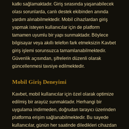
katkı sağlamaktadır. Giriş sırasında yaşanabilecek
olası sorunlarda, canlı destek ekibinden anında
yardım alınabilmektedir. Mobil cihazlardan giriş
yapmak isteyen kullanıcılar için de platform
tamamen uyumlu bir yapı sunmaktadır. Böylece
bilgisayar veya akıllı telefon fark etmeksizin Kavbet
giriş işlemi sorunsuzca tamamlanabilmektedir.
Güvenlik açısından, şifrelerin düzenli olarak
güncellenmesi tavsiye edilmektedir.
Mobil Giriş Deneyimi
Kavbet, mobil kullanıcılar için özel olarak optimize
edilmiş bir arayüz sunmaktadır. Herhangi bir
uygulama indirmeden, doğrudan tarayıcı üzerinden
platforma erişim sağlanabilmektedir. Bu sayede
kullanıcılar, günün her saatinde diledikleri cihazdan