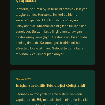
Çalışmaları
Platform, sorumlu oyun bilincini artırmak için yeni
araçlar sundu. Harcama limitleri belirleme
seçeneği genişletildi. Öz dışlama süreçleri
kolaylaştırıldı. Kullanıcılara bilgilendirici içerikler
sunuluyor. Bu adımlar, bilinçli oyun anlayışını
desteklemeyi amaçlıyor. Destek ekibi bu konuda
özel eğitim aldı. Kullanıcı geri bildirimleri bu
süreçte dikkate alınıyor. Gelecekte daha fazla
farkındalık çalışması planlanıyor.
Nisan 2026
Erişim Süreklilik Teknolojisi Geliştirildi
Otomatik mirror yönlendirme sistemi yeniden
yapılandırıldı. Erişim kesintileri minimuma indirildi.