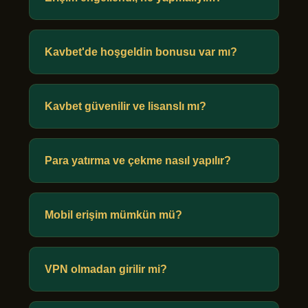
Kavbet'de hoşgeldin bonusu var mı?
Kavbet güvenilir ve lisanslı mı?
Para yatırma ve çekme nasıl yapılır?
Mobil erişim mümkün mü?
VPN olmadan girilir mi?