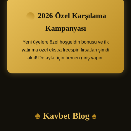
2026 Özel Karşılama
Kampanyası
Yeni üyelere özel hoşgeldin bonusu ve ilk
yatırıma özel ekstra freespin fırsatları şimdi
aktif! Detaylar için hemen giriş yapın.
♣
Kavbet Blog
♠