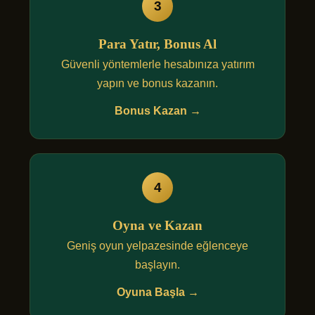
3
Para Yatır, Bonus Al
Güvenli yöntemlerle hesabınıza yatırım
yapın ve bonus kazanın.
Bonus Kazan →
4
Oyna ve Kazan
Geniş oyun yelpazesinde eğlenceye
başlayın.
Oyuna Başla →