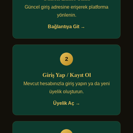
Güncel giriş adresine erişerek platforma
yönlenin.
Bağlantıya Git →
2
Giriş Yap / Kayıt Ol
Mevcut hesabınızla giriş yapın ya da yeni
üyelik oluşturun.
Üyelik Aç →