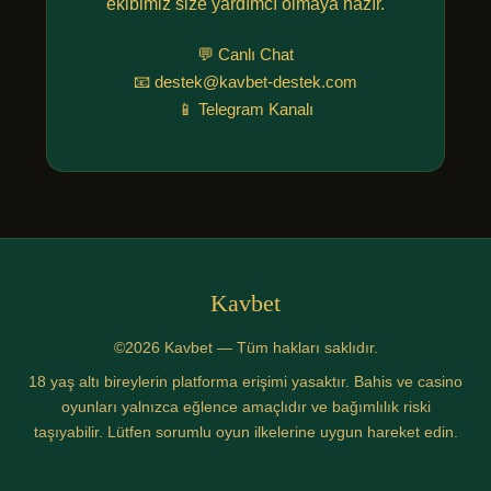
ekibimiz size yardımcı olmaya hazır.
💬 Canlı Chat
📧 destek@kavbet-destek.com
📱 Telegram Kanalı
Kavbet
©2026 Kavbet — Tüm hakları saklıdır.
18 yaş altı bireylerin platforma erişimi yasaktır. Bahis ve casino
oyunları yalnızca eğlence amaçlıdır ve bağımlılık riski
taşıyabilir. Lütfen sorumlu oyun ilkelerine uygun hareket edin.