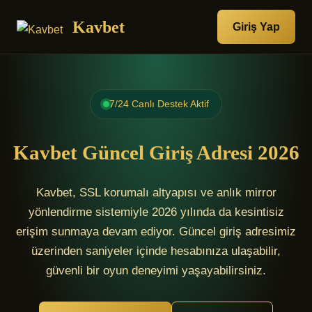
Kavbet
Giriş Yap
7/24 Canlı Destek Aktif
Kavbet Güncel Giriş Adresi 2026
Kavbet, SSL korumalı altyapısı ve anlık mirror
yönlendirme sistemiyle 2026 yılında da kesintisiz
erişim sunmaya devam ediyor. Güncel giriş adresimiz
üzerinden saniyeler içinde hesabınıza ulaşabilir,
güvenli bir oyun deneyimi yaşayabilirsiniz.