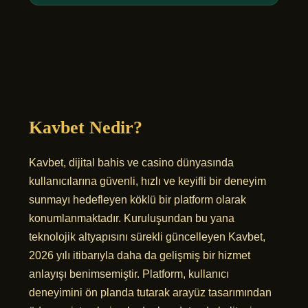
Kavbet Nedir?
Kavbet, dijital bahis ve casino dünyasında
kullanıcılarına güvenli, hızlı ve keyifli bir deneyim
sunmayı hedefleyen köklü bir platform olarak
konumlanmaktadır. Kuruluşundan bu yana
teknolojik altyapısını sürekli güncelleyen Kavbet,
2026 yılı itibarıyla daha da gelişmiş bir hizmet
anlayışı benimsemiştir. Platform, kullanıcı
deneyimini ön planda tutarak arayüz tasarımından