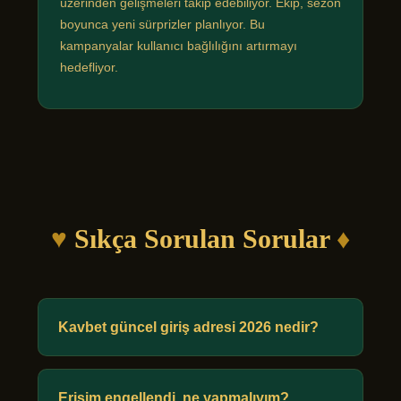
üzerinden gelişmeleri takip edebiliyor. Ekip, sezon
boyunca yeni sürprizler planlıyor. Bu
kampanyalar kullanıcı bağlılığını artırmayı
hedefliyor.
♥
Sıkça Sorulan Sorular
♦
Kavbet güncel giriş adresi 2026 nedir?
Erişim engellendi, ne yapmalıyım?