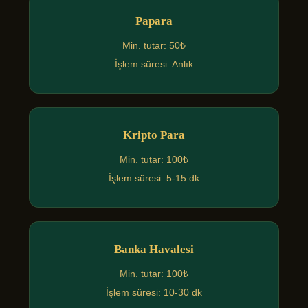
Papara
Min. tutar: 50₺
İşlem süresi: Anlık
Kripto Para
Min. tutar: 100₺
İşlem süresi: 5-15 dk
Banka Havalesi
Min. tutar: 100₺
İşlem süresi: 10-30 dk