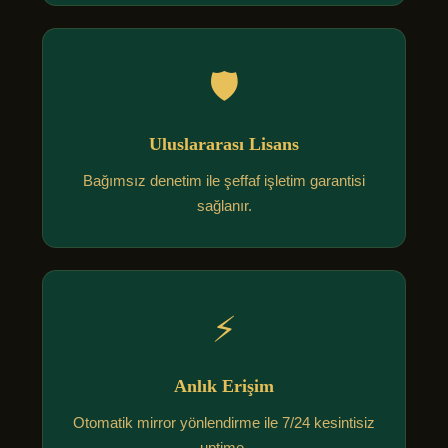
🛡️
Uluslararası Lisans
Bağımsız denetim ile şeffaf işletim garantisi
sağlanır.
⚡
Anlık Erişim
Otomatik mirror yönlendirme ile 7/24 kesintisiz