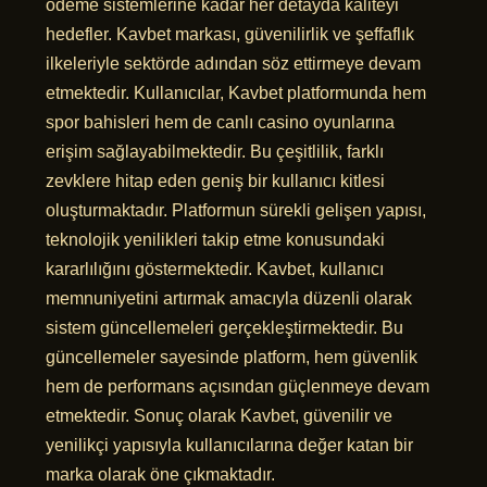
ödeme sistemlerine kadar her detayda kaliteyi
hedefler. Kavbet markası, güvenilirlik ve şeffaflık
ilkeleriyle sektörde adından söz ettirmeye devam
etmektedir. Kullanıcılar, Kavbet platformunda hem
spor bahisleri hem de canlı casino oyunlarına
erişim sağlayabilmektedir. Bu çeşitlilik, farklı
zevklere hitap eden geniş bir kullanıcı kitlesi
oluşturmaktadır. Platformun sürekli gelişen yapısı,
teknolojik yenilikleri takip etme konusundaki
kararlılığını göstermektedir. Kavbet, kullanıcı
memnuniyetini artırmak amacıyla düzenli olarak
sistem güncellemeleri gerçekleştirmektedir. Bu
güncellemeler sayesinde platform, hem güvenlik
hem de performans açısından güçlenmeye devam
etmektedir. Sonuç olarak Kavbet, güvenilir ve
yenilikçi yapısıyla kullanıcılarına değer katan bir
marka olarak öne çıkmaktadır.