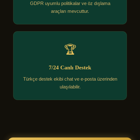
GDPR uyumlu politikalar ve öz dışlama
araçları mevcuttur.
🏆
7/24 Canlı Destek
Türkçe destek ekibi chat ve e-posta üzerinden
ulaşılabilir.