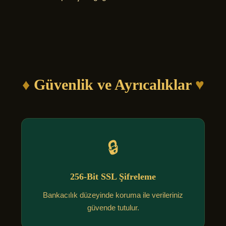
♦
Güvenlik ve Ayrıcalıklar
♥
🔒
256-Bit SSL Şifreleme
Bankacılık düzeyinde koruma ile verileriniz
güvende tutulur.