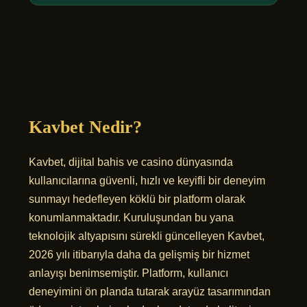
Kavbet Nedir?
Kavbet, dijital bahis ve casino dünyasında
kullanıcılarına güvenli, hızlı ve keyifli bir deneyim
sunmayı hedefleyen köklü bir platform olarak
konumlanmaktadır. Kuruluşundan bu yana
teknolojik altyapısını sürekli güncelleyen Kavbet,
2026 yılı itibarıyla daha da gelişmiş bir hizmet
anlayışı benimsemiştir. Platform, kullanıcı
deneyimini ön planda tutarak arayüz tasarımından