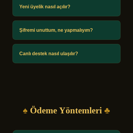
Yeni üyelik nasıl açılır?
Şifremi unuttum, ne yapmalıyım?
Canlı destek nasıl ulaşılır?
♠
Ödeme Yöntemleri
♣