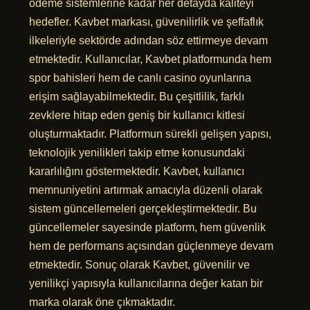
ödeme sistemlerine kadar her detayda kaliteyi
hedefler. Kavbet markası, güvenilirlik ve şeffaflık
ilkeleriyle sektörde adından söz ettirmeye devam
etmektedir. Kullanıcılar, Kavbet platformunda hem
spor bahisleri hem de canlı casino oyunlarına
erişim sağlayabilmektedir. Bu çeşitlilik, farklı
zevklere hitap eden geniş bir kullanıcı kitlesi
oluşturmaktadır. Platformun sürekli gelişen yapısı,
teknolojik yenilikleri takip etme konusundaki
kararlılığını göstermektedir. Kavbet, kullanıcı
memnuniyetini artırmak amacıyla düzenli olarak
sistem güncellemeleri gerçekleştirmektedir. Bu
güncellemeler sayesinde platform, hem güvenlik
hem de performans açısından güçlenmeye devam
etmektedir. Sonuç olarak Kavbet, güvenilir ve
yenilikçi yapısıyla kullanıcılarına değer katan bir
marka olarak öne çıkmaktadır.