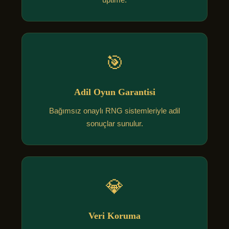
uptime.
🎯
Adil Oyun Garantisi
Bağımsız onaylı RNG sistemleriyle adil
sonuçlar sunulur.
💎
Veri Koruma