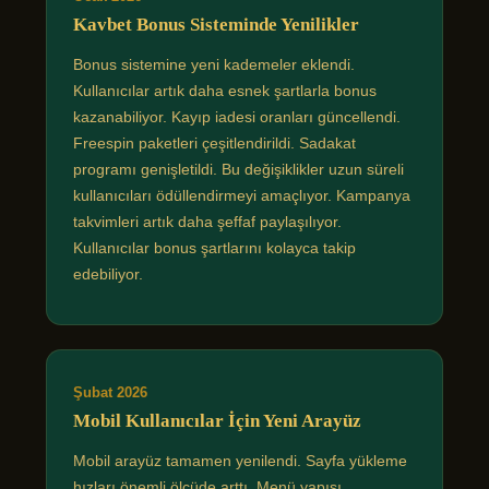
Kavbet Bonus Sisteminde Yenilikler
Bonus sistemine yeni kademeler eklendi.
Kullanıcılar artık daha esnek şartlarla bonus
kazanabiliyor. Kayıp iadesi oranları güncellendi.
Freespin paketleri çeşitlendirildi. Sadakat
programı genişletildi. Bu değişiklikler uzun süreli
kullanıcıları ödüllendirmeyi amaçlıyor. Kampanya
takvimleri artık daha şeffaf paylaşılıyor.
Kullanıcılar bonus şartlarını kolayca takip
edebiliyor.
Şubat 2026
Mobil Kullanıcılar İçin Yeni Arayüz
Mobil arayüz tamamen yenilendi. Sayfa yükleme
hızları önemli ölçüde arttı. Menü yapısı