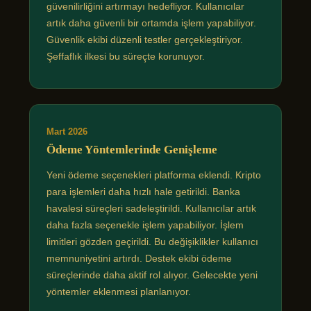
güvenilirliğini artırmayı hedefliyor. Kullanıcılar
artık daha güvenli bir ortamda işlem yapabiliyor.
Güvenlik ekibi düzenli testler gerçekleştiriyor.
Şeffaflık ilkesi bu süreçte korunuyor.
Mart 2026
Ödeme Yöntemlerinde Genişleme
Yeni ödeme seçenekleri platforma eklendi. Kripto
para işlemleri daha hızlı hale getirildi. Banka
havalesi süreçleri sadeleştirildi. Kullanıcılar artık
daha fazla seçenekle işlem yapabiliyor. İşlem
limitleri gözden geçirildi. Bu değişiklikler kullanıcı
memnuniyetini artırdı. Destek ekibi ödeme
süreçlerinde daha aktif rol alıyor. Gelecekte yeni
yöntemler eklenmesi planlanıyor.