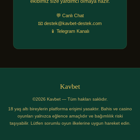
ekibimiz size yardımcı olmaya hazır.
💬 Canlı Chat
📧 destek@kavbet-destek.com
📱 Telegram Kanalı
Kavbet
©2026 Kavbet — Tüm hakları saklıdır.
18 yaş altı bireylerin platforma erişimi yasaktır. Bahis ve casino
oyunları yalnızca eğlence amaçlıdır ve bağımlılık riski
taşıyabilir. Lütfen sorumlu oyun ilkelerine uygun hareket edin.