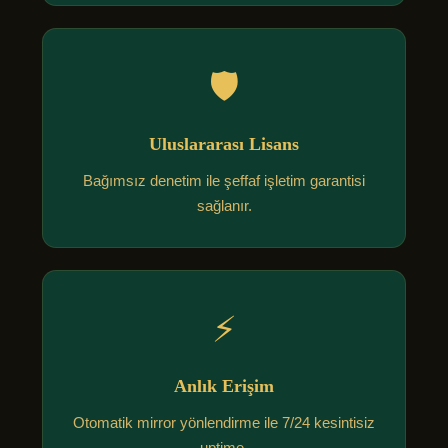
🛡️
Uluslararası Lisans
Bağımsız denetim ile şeffaf işletim garantisi
sağlanır.
⚡
Anlık Erişim
Otomatik mirror yönlendirme ile 7/24 kesintisiz