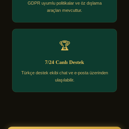
GDPR uyumlu politikalar ve öz dışlama
araçları mevcuttur.
🏆
7/24 Canlı Destek
Türkçe destek ekibi chat ve e-posta üzerinden
ulaşılabilir.