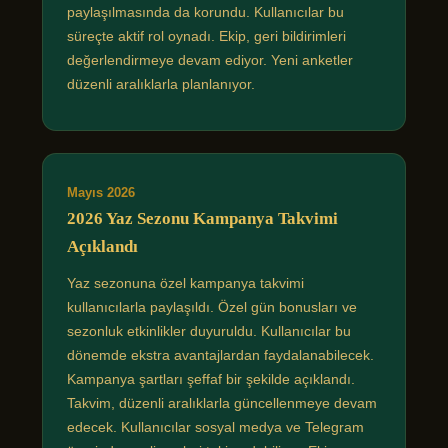
paylaşılmasında da korundu. Kullanıcılar bu
süreçte aktif rol oynadı. Ekip, geri bildirimleri
değerlendirmeye devam ediyor. Yeni anketler
düzenli aralıklarla planlanıyor.
Mayıs 2026
2026 Yaz Sezonu Kampanya Takvimi
Açıklandı
Yaz sezonuna özel kampanya takvimi
kullanıcılarla paylaşıldı. Özel gün bonusları ve
sezonluk etkinlikler duyuruldu. Kullanıcılar bu
dönemde ekstra avantajlardan faydalanabilecek.
Kampanya şartları şeffaf bir şekilde açıklandı.
Takvim, düzenli aralıklarla güncellenmeye devam
edecek. Kullanıcılar sosyal medya ve Telegram