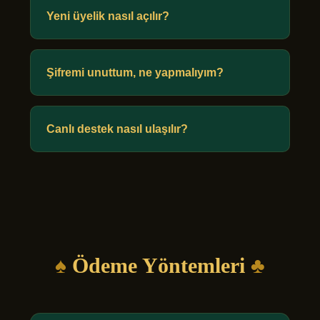
Yeni üyelik nasıl açılır?
Şifremi unuttum, ne yapmalıyım?
Canlı destek nasıl ulaşılır?
♠
Ödeme Yöntemleri
♣