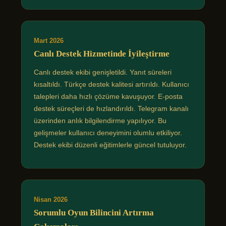
Mart 2026
Canlı Destek Hizmetinde İyileştirme
Canlı destek ekibi genişletildi. Yanıt süreleri
kısaltıldı. Türkçe destek kalitesi artırıldı. Kullanıcı
talepleri daha hızlı çözüme kavuşuyor. E-posta
destek süreçleri de hızlandırıldı. Telegram kanalı
üzerinden anlık bilgilendirme yapılıyor. Bu
gelişmeler kullanıcı deneyimini olumlu etkiliyor.
Destek ekibi düzenli eğitimlerle güncel tutuluyor.
Nisan 2026
Sorumlu Oyun Bilincini Artırma