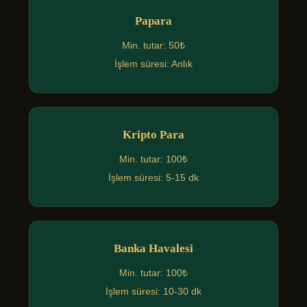
Papara
Min. tutar: 50₺
İşlem süresi: Anlık
Kripto Para
Min. tutar: 100₺
İşlem süresi: 5-15 dk
Banka Havalesi
Min. tutar: 100₺
İşlem süresi: 10-30 dk