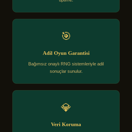
uptime.
🎯
Adil Oyun Garantisi
Bağımsız onaylı RNG sistemleriyle adil
sonuçlar sunulur.
💎
Veri Koruma