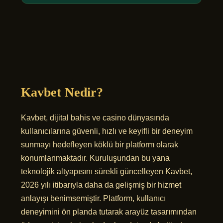
Kavbet Nedir?
Kavbet, dijital bahis ve casino dünyasında
kullanıcılarına güvenli, hızlı ve keyifli bir deneyim
sunmayı hedefleyen köklü bir platform olarak
konumlanmaktadır. Kuruluşundan bu yana
teknolojik altyapısını sürekli güncelleyen Kavbet,
2026 yılı itibarıyla daha da gelişmiş bir hizmet
anlayışı benimsemiştir. Platform, kullanıcı
deneyimini ön planda tutarak arayüz tasarımından