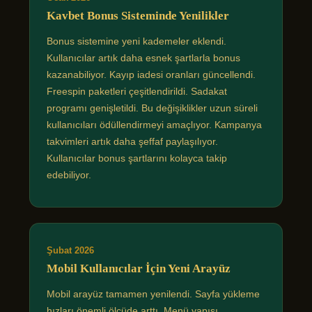
Kavbet Bonus Sisteminde Yenilikler
Bonus sistemine yeni kademeler eklendi.
Kullanıcılar artık daha esnek şartlarla bonus
kazanabiliyor. Kayıp iadesi oranları güncellendi.
Freespin paketleri çeşitlendirildi. Sadakat
programı genişletildi. Bu değişiklikler uzun süreli
kullanıcıları ödüllendirmeyi amaçlıyor. Kampanya
takvimleri artık daha şeffaf paylaşılıyor.
Kullanıcılar bonus şartlarını kolayca takip
edebiliyor.
Şubat 2026
Mobil Kullanıcılar İçin Yeni Arayüz
Mobil arayüz tamamen yenilendi. Sayfa yükleme
hızları önemli ölçüde arttı. Menü yapısı