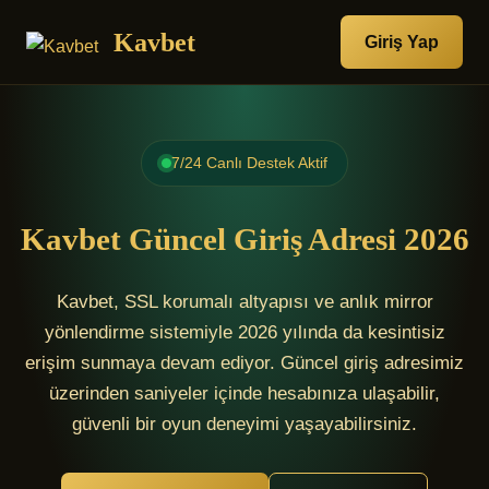
Kavbet
Giriş Yap
7/24 Canlı Destek Aktif
Kavbet Güncel Giriş Adresi 2026
Kavbet, SSL korumalı altyapısı ve anlık mirror
yönlendirme sistemiyle 2026 yılında da kesintisiz
erişim sunmaya devam ediyor. Güncel giriş adresimiz
üzerinden saniyeler içinde hesabınıza ulaşabilir,
güvenli bir oyun deneyimi yaşayabilirsiniz.