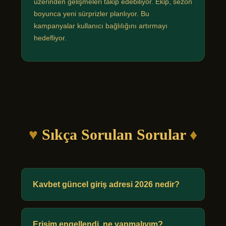
üzerinden gelişmeleri takip edebiliyor. Ekip, sezon
boyunca yeni sürprizler planlıyor. Bu
kampanyalar kullanıcı bağlılığını artırmayı
hedefliyor.
♥
Sıkça Sorulan Sorular
♦
Kavbet güncel giriş adresi 2026 nedir?
Erişim engellendi, ne yapmalıyım?